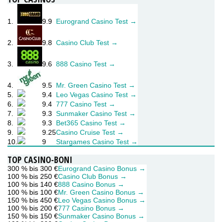
1.
9.9
Eurogrand Casino Test →
2.
9.8
Casino Club Test →
3.
9.6
888 Casino Test →
4.
9.5
Mr. Green Casino Test →
5.
9.4
Leo Vegas Casino Test →
6.
9.4
777 Casino Test →
7.
9.3
Sunmaker Casino Test →
8.
9.3
Bet365 Casino Test →
9.
9.25
Casino Cruise Test →
10.
9
Stargames Casino Test →
TOP CASINO-BONI
300 % bis 300 €
Eurogrand Casino Bonus →
100 % bis 250 €
Casino Club Bonus →
100 % bis 140 €
888 Casino Bonus →
100 % bis 100 €
Mr. Green Casino Bonus →
150 % bis 450 €
Leo Vegas Casino Bonus →
100 % bis 200 €
777 Casino Bonus →
150 % bis 150 €
Sunmaker Casino Bonus →