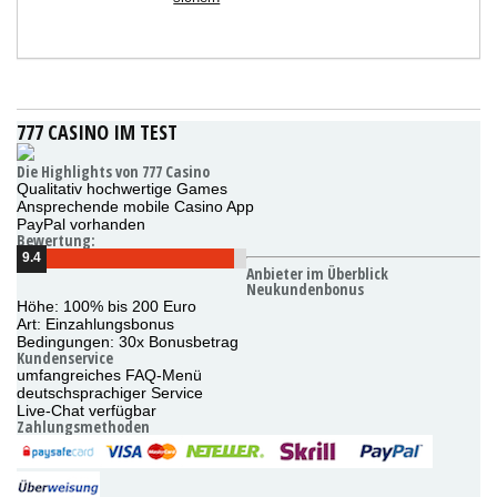
777 CASINO IM TEST
Die Highlights von 777 Casino
Qualitativ hochwertige Games
Ansprechende mobile Casino App
PayPal vorhanden
Bewertung:
9.4
Anbieter im Überblick
Neukundenbonus
Höhe: 100% bis 200 Euro
Art: Einzahlungsbonus
Bedingungen: 30x Bonusbetrag
Kundenservice
umfangreiches FAQ-Menü
deutschsprachiger Service
Live-Chat verfügbar
Zahlungsmethoden