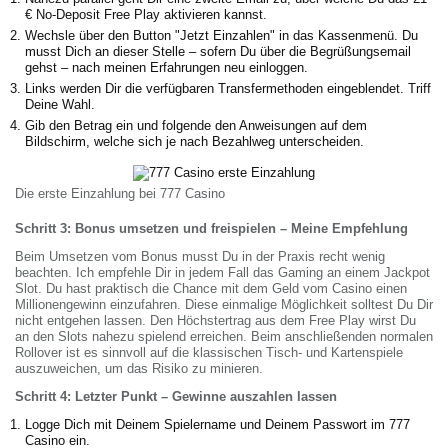
€ No-Deposit Free Play aktivieren kannst.
Wechsle über den Button "Jetzt Einzahlen" in das Kassenmenü. Du
musst Dich an dieser Stelle – sofern Du über die Begrüßungsemail
gehst – nach meinen Erfahrungen neu einloggen.
Links werden Dir die verfügbaren Transfermethoden eingeblendet. Triff
Deine Wahl.
Gib den Betrag ein und folgende den Anweisungen auf dem
Bildschirm, welche sich je nach Bezahlweg unterscheiden.
Die erste Einzahlung bei 777 Casino
Schritt 3: Bonus umsetzen und freispielen – Meine Empfehlung
Beim Umsetzen vom Bonus musst Du in der Praxis recht wenig
beachten. Ich empfehle Dir in jedem Fall das Gaming an einem Jackpot
Slot. Du hast praktisch die Chance mit dem Geld vom Casino einen
Millionengewinn einzufahren. Diese einmalige Möglichkeit solltest Du Dir
nicht entgehen lassen. Den Höchstertrag aus dem Free Play wirst Du
an den Slots nahezu spielend erreichen. Beim anschließenden normalen
Rollover ist es sinnvoll auf die klassischen Tisch- und Kartenspiele
auszuweichen, um das Risiko zu minieren.
Schritt 4: Letzter Punkt – Gewinne auszahlen lassen
Logge Dich mit Deinem Spielername und Deinem Passwort im 777
Casino ein.