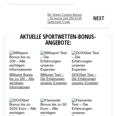
Mr. Green Casino Bonus
NEXT
– für kurze Zeit 350 EUR
Gutschein Code
AKTUELLE SPORTWETTEN-BONUS-
ANGEBOTE:
888sport Bonus
888sport Test –
DOXXbet Test –
bis zu 100 – Alle
Die Erfahrungen
Die Erfahrungen
wichtigen
unseres Experten
unseres Experten
Informationen