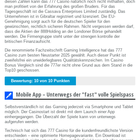
diesen Zahlen kann das 777 Casino natürlich noch nicht mithalten, doch
man profitiert von der Erfahrung des großen Bruders. Für das
Tagesgeschäft ist die Cassava Enterprises Limited zuständig. Das
Unternehmen ist in Gibraltar registriert und lizenziert. Die EU-
Genehmigung sorgt auch für die deutschen Spieler für den
gewünschten, rechtlich sicheren Rahmen. Nicht vergessen werden darf,
dass die Aktien der 888Holding an der Londoner Börse gehandelt
werden. Die Firmengruppe steht unter der strengen kontrolle der
britischen Finanzaufsicht.
Die renommierte Fachzeitschrift Gaming Intelligence hat das 777
Casino zum besten Neustarter 2025 gewählt. Auch dieser Punkt ist
zweifelsfrei ein unwiderlegbares Qualitätskennzeichen. Im Casino
Bonus Vergleich sind die 777er nicht ohne Grund aus dem Stand in die
Top10 geschossen.
Bewertung: 10 von 10 Punkten
Mobile App – Unterwegs der "fast" volle Spielspass
Selbstverständlich ist das Gaming jederzeit via Smartphone und Tablet
möglich. Der Casinostart ist direkt mit dem Launch einer App
einhergegangen. Die Überzahl der Spiele kann von unterwegs
aufgerufen werden.
Technisch hat sich das 777 Casino für die kundenfreundlichste Version
entschieden – eine optimierte Homepagevariante. Ein Download ist