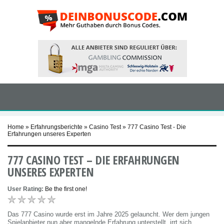
Home
»
Erfahrungsberichte
»
Casino Test
»
777 Casino Test - Die
Erfahrungen unseres Experten
777 CASINO TEST – DIE ERFAHRUNGEN
UNSERES EXPERTEN
User Rating:
Be the first one!
Das 777 Casino wurde erst im Jahre 2025 gelauncht. Wer dem jungen
Spielanbieter nun aber mangelnde Erfahrung unterstellt, irrt sich