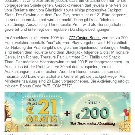
beachten ist an dieser Stelle jedoch, dass die Gratisrunden nur für die
vorgegebenen Spiele gelten. Gezockt werden darf jeweils eine Version
vom Roulette und vom Blackjack sowie einige progressive Jackpot
Slots. Der Gewinn aus dem Free Play heraus ist auf 21 Euro begrenzt,
es sei denn ein Jackpot wird geknackt. Dann gibt's natürlich die
vollständige Auszahlung. Der erspielte Profit wird als Bonusguthaben
gewertet und unterliegt den regulären Durchspielbedingungen.
Im Anschluss gibt's einen 100%igen
777 Casino Bonus
von bis zu 200
Euro, welcher ebenfalls "nur" als Free Play vergeben wird. Hinsichtlich
der Nutzung der Prämie gibt's die gleichen Spieleinschränkungen. Gültig
sind neben dem Roulette und dem Blackjack folgende Slots: Millionaire
Genie, Irish Riches, Treasure Fair, Ultimate Grill Thrills und Snack
Time. Der mögliche Höchstgewinn ist auf 200 Euro festgeschrieben. Im
Anschluss ist der Profit weitere 30mal durchzuspielen, um die
Auszahlungsreife zu erreichen. Aus dem Bonus heraus lassen sich
maximal 500 Euro erwirtschaften. Generell gilt die Jackpot-Regel. Als
Mindesteinzahlung sind 20 Euro vorgeschrieben. Die Aktivierung erfolgt
mit dem Bonus Code "WELCOME777".