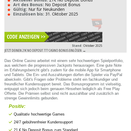
Art des Bonus:
No Deposit Bonus
Gültig:
Nur für Neukunden
Einzulösen bis:
31. Oktober 2025
WELCOME777
Stand:
Oktober 2025
JETZT DEINEN 21€ NO DEPOSIT 777 CASINO BONUS EINLÖSEN →
Das Online Casino arbeitet mit einem sehr hochwertigen Spielportfolio,
aus welchem die progressiven Jackpots herausragen. Eine gute Note
im Erfahrungsbericht gibt's zudem für die mobile App für Smartphone
und Tablets. Die Ein- und Auszahlungen dürfen die Spieler via PayPal
abwickeln. Gibt's Fragen oder Probleme steht ein fachkundiger und
freundlicher Kundensupport bereit. Das Bonusprogramm ist vielseitig,
entpuppt sich jedoch beim genauen Hinsehen lediglich als Free Play
Offerte. Die Prämien selbst sind nicht auszahlbar und zusätzlich an
strenge Gewinnlimits gebunden.
Positiv:
Qualitativ hochwertige Games
24/7 gebührenfreier Kundensupport
21 € No Deposit Bonus zum Standard