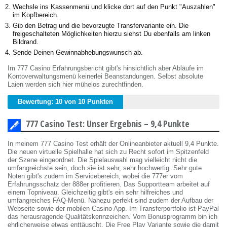
Wechsle ins Kassenmenü und klicke dort auf den Punkt "Auszahlen"
im Kopfbereich.
Gib den Betrag und die bevorzugte Transfervariante ein. Die
freigeschalteten Möglichkeiten hierzu siehst Du ebenfalls am linken
Bildrand.
Sende Deinen Gewinnabhebungswunsch ab.
Im 777 Casino Erfahrungsbericht gibt's hinsichtlich aber Abläufe im
Kontoverwaltungsmenü keinerlei Beanstandungen. Selbst absolute
Laien werden sich hier mühelos zurechtfinden.
Bewertung: 10 von 10 Punkten
777 Casino Test: Unser Ergebnis – 9,4 Punkte
In meinem 777 Casino Test erhält der Onlineanbieter aktuell 9,4 Punkte.
Die neuen virtuelle Spielhalle hat sich zu Recht sofort im Spitzenfeld
der Szene eingeordnet. Die Spielauswahl mag vielleicht nicht die
umfangreichste sein, doch sie ist sehr, sehr hochwertig. Sehr gute
Noten gibt's zudem im Servicebereich, wobei die 777er vom
Erfahrungsschatz der 888er profitieren. Das Supportteam arbeitet auf
einem Topniveau. Gleichzeitig gibt's ein sehr hilfreiches und
umfangreiches FAQ-Menü. Nahezu perfekt sind zudem der Aufbau der
Webseite sowie der mobilen Casino App. Im Transferportfolio ist PayPal
das herausragende Qualitätskennzeichen. Vom Bonusprogramm bin ich
ehrlicherweise etwas enttäuscht. Die Free Play Variante sowie die damit