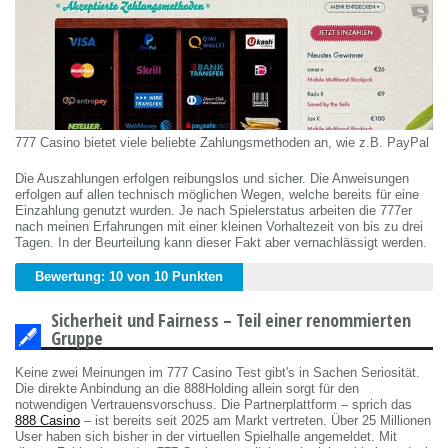
777 Casino bietet viele beliebte Zahlungsmethoden an, wie z.B. PayPal
Die Auszahlungen erfolgen reibungslos und sicher. Die Anweisungen
erfolgen auf allen technisch möglichen Wegen, welche bereits für eine
Einzahlung genutzt wurden. Je nach Spielerstatus arbeiten die 777er
nach meinen Erfahrungen mit einer kleinen Vorhaltezeit von bis zu drei
Tagen. In der Beurteilung kann dieser Fakt aber vernachlässigt werden.
Bewertung: 10 von 10 Punkten
Sicherheit und Fairness – Teil einer renommierten
Gruppe
Keine zwei Meinungen im 777 Casino Test gibt's in Sachen Seriosität.
Die direkte Anbindung an die 888Holding allein sorgt für den
notwendigen Vertrauensvorschuss. Die Partnerplattform – sprich das
888 Casino
– ist bereits seit 2025 am Markt vertreten. Über 25 Millionen
User haben sich bisher in der virtuellen Spielhalle angemeldet. Mit