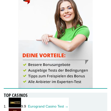
TOP CASINOS
1.
9.9
Eurogrand Casino Test →