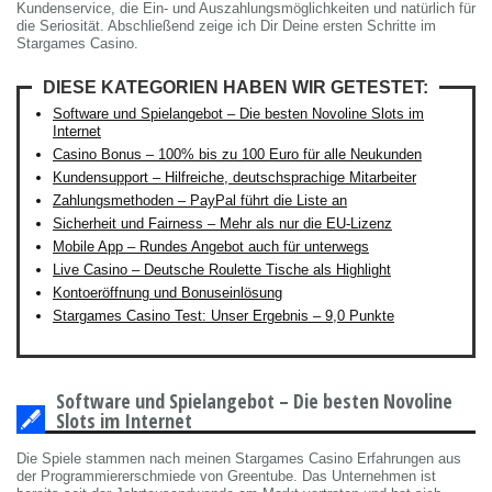
Kundenservice, die Ein- und Auszahlungsmöglichkeiten und natürlich für
die Seriosität. Abschließend zeige ich Dir Deine ersten Schritte im
Stargames Casino.
DIESE KATEGORIEN HABEN WIR GETESTET:
Software und Spielangebot – Die besten Novoline Slots im
Internet
Casino Bonus – 100% bis zu 100 Euro für alle Neukunden
Kundensupport – Hilfreiche, deutschsprachige Mitarbeiter
Zahlungsmethoden – PayPal führt die Liste an
Sicherheit und Fairness – Mehr als nur die EU-Lizenz
Mobile App – Rundes Angebot auch für unterwegs
Live Casino – Deutsche Roulette Tische als Highlight
Kontoeröffnung und Bonuseinlösung
Stargames Casino Test: Unser Ergebnis – 9,0 Punkte
Software und Spielangebot – Die besten Novoline
Slots im Internet
Die Spiele stammen nach meinen Stargames Casino Erfahrungen aus
der Programmiererschmiede von Greentube. Das Unternehmen ist