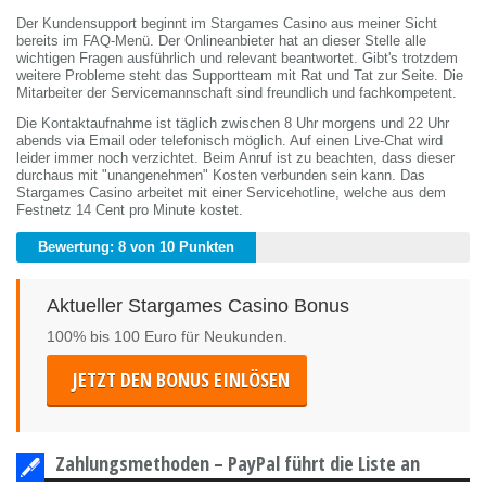
Der Kundensupport beginnt im Stargames Casino aus meiner Sicht
bereits im FAQ-Menü. Der Onlineanbieter hat an dieser Stelle alle
wichtigen Fragen ausführlich und relevant beantwortet. Gibt's trotzdem
weitere Probleme steht das Supportteam mit Rat und Tat zur Seite. Die
Mitarbeiter der Servicemannschaft sind freundlich und fachkompetent.
Die Kontaktaufnahme ist täglich zwischen 8 Uhr morgens und 22 Uhr
abends via Email oder telefonisch möglich. Auf einen Live-Chat wird
leider immer noch verzichtet. Beim Anruf ist zu beachten, dass dieser
durchaus mit "unangenehmen" Kosten verbunden sein kann. Das
Stargames Casino arbeitet mit einer Servicehotline, welche aus dem
Festnetz 14 Cent pro Minute kostet.
Bewertung: 8 von 10 Punkten
Aktueller Stargames Casino Bonus
100% bis 100 Euro für Neukunden.
JETZT DEN BONUS EINLÖSEN
Zahlungsmethoden – PayPal führt die Liste an