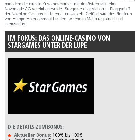
nachdem die direkte Zusammenarbeit mit der österreichischen
Novomatic AG vereinbart wurde. Stargames hat sich zum Flaggschiff
der Novoline Casinos im Internet entwickelt. Geführt wird die Plattform
von Europe Entertainment Limited, welche in Malta registriert und
lizenziert ist.
IM FOKUS: DAS ONLINE-CASINO VON
STARGAMES UNTER DER LUPE
DIE DETAILS ZUM BONUS:
Aktueller Bonus:
100% bis 100€
Art des Bonus:
Einzahlungsbonus