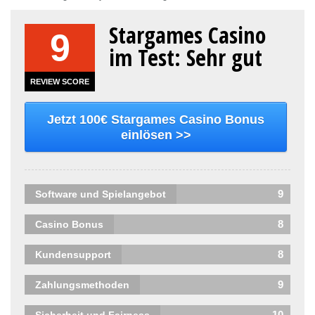
Stargames Casino
9
im Test: Sehr gut
REVIEW SCORE
Jetzt 100€ Stargames Casino Bonus
einlösen >>
9
Software und Spielangebot
8
Casino Bonus
8
Kundensupport
9
Zahlungsmethoden
10