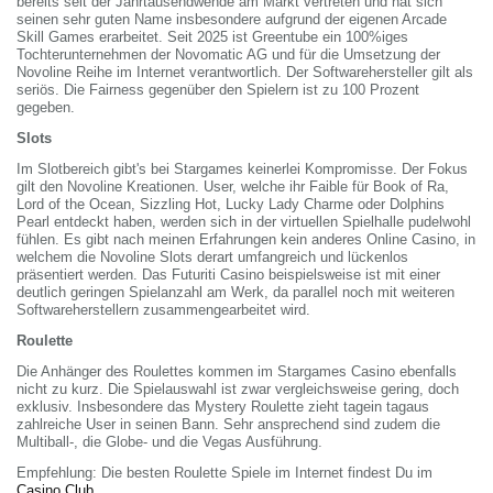
bereits seit der Jahrtausendwende am Markt vertreten und hat sich
seinen sehr guten Name insbesondere aufgrund der eigenen Arcade
Skill Games erarbeitet. Seit 2025 ist Greentube ein 100%iges
Tochterunternehmen der Novomatic AG und für die Umsetzung der
Novoline Reihe im Internet verantwortlich. Der Softwarehersteller gilt als
seriös. Die Fairness gegenüber den Spielern ist zu 100 Prozent
gegeben.
Slots
Im Slotbereich gibt's bei Stargames keinerlei Kompromisse. Der Fokus
gilt den Novoline Kreationen. User, welche ihr Faible für Book of Ra,
Lord of the Ocean, Sizzling Hot, Lucky Lady Charme oder Dolphins
Pearl entdeckt haben, werden sich in der virtuellen Spielhalle pudelwohl
fühlen. Es gibt nach meinen Erfahrungen kein anderes Online Casino, in
welchem die Novoline Slots derart umfangreich und lückenlos
präsentiert werden. Das Futuriti Casino beispielsweise ist mit einer
deutlich geringen Spielanzahl am Werk, da parallel noch mit weiteren
Softwareherstellern zusammengearbeitet wird.
Roulette
Die Anhänger des Roulettes kommen im Stargames Casino ebenfalls
nicht zu kurz. Die Spielauswahl ist zwar vergleichsweise gering, doch
exklusiv. Insbesondere das Mystery Roulette zieht tagein tagaus
zahlreiche User in seinen Bann. Sehr ansprechend sind zudem die
Multiball-, die Globe- und die Vegas Ausführung.
Empfehlung: Die besten Roulette Spiele im Internet findest Du im
Casino Club
.