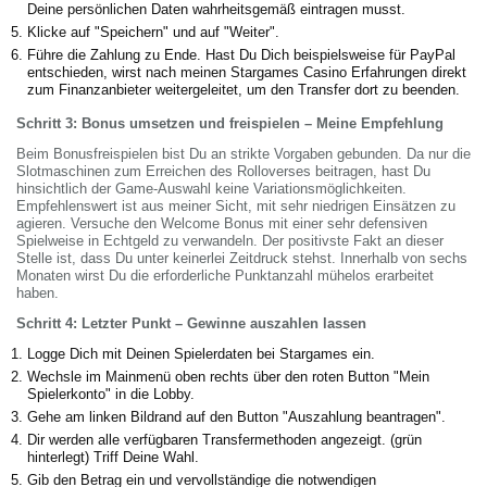
Deine persönlichen Daten wahrheitsgemäß eintragen musst.
Klicke auf "Speichern" und auf "Weiter".
Führe die Zahlung zu Ende. Hast Du Dich beispielsweise für PayPal
entschieden, wirst nach meinen Stargames Casino Erfahrungen direkt
zum Finanzanbieter weitergeleitet, um den Transfer dort zu beenden.
Schritt 3: Bonus umsetzen und freispielen – Meine Empfehlung
Beim Bonusfreispielen bist Du an strikte Vorgaben gebunden. Da nur die
Slotmaschinen zum Erreichen des Rolloverses beitragen, hast Du
hinsichtlich der Game-Auswahl keine Variationsmöglichkeiten.
Empfehlenswert ist aus meiner Sicht, mit sehr niedrigen Einsätzen zu
agieren. Versuche den Welcome Bonus mit einer sehr defensiven
Spielweise in Echtgeld zu verwandeln. Der positivste Fakt an dieser
Stelle ist, dass Du unter keinerlei Zeitdruck stehst. Innerhalb von sechs
Monaten wirst Du die erforderliche Punktanzahl mühelos erarbeitet
haben.
Schritt 4: Letzter Punkt – Gewinne auszahlen lassen
Logge Dich mit Deinen Spielerdaten bei Stargames ein.
Wechsle im Mainmenü oben rechts über den roten Button "Mein
Spielerkonto" in die Lobby.
Gehe am linken Bildrand auf den Button "Auszahlung beantragen".
Dir werden alle verfügbaren Transfermethoden angezeigt. (grün
hinterlegt) Triff Deine Wahl.
Gib den Betrag ein und vervollständige die notwendigen