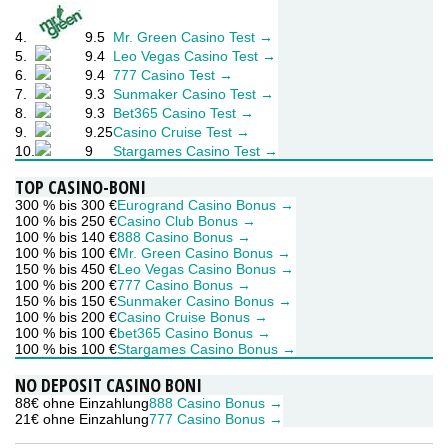
4.
9.5
Mr. Green Casino Test →
5.
9.4
Leo Vegas Casino Test →
6.
9.4
777 Casino Test →
7.
9.3
Sunmaker Casino Test →
8.
9.3
Bet365 Casino Test →
9.
9.25
Casino Cruise Test →
10.
9
Stargames Casino Test →
TOP CASINO-BONI
300 % bis 300 €
Eurogrand Casino Bonus →
100 % bis 250 €
Casino Club Bonus →
100 % bis 140 €
888 Casino Bonus →
100 % bis 100 €
Mr. Green Casino Bonus →
150 % bis 450 €
Leo Vegas Casino Bonus →
100 % bis 200 €
777 Casino Bonus →
150 % bis 150 €
Sunmaker Casino Bonus →
100 % bis 200 €
Casino Cruise Bonus →
100 % bis 100 €
bet365 Casino Bonus →
100 % bis 100 €
Stargames Casino Bonus →
NO DEPOSIT CASINO BONI
88€ ohne Einzahlung
888 Casino Bonus →
21€ ohne Einzahlung
777 Casino Bonus →