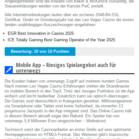
Angelegenheiten sind die Anwälte von Baker & McKenzie zuständig, die
Steuererklärungen werden von der Kanzlei PwC erstellt.
Alle Internetverbindungen laufen über ein sicheres 2048-Bit-SSL
Zertifikat. Direkt im Gründungsjahr hat das Leo Vegas Casino die ersten
beiden unabhängigen Auszeichnungen eingefahren:
EGR Best Innovation in Casino 2025
ICE Totally Gaming Best Gaming Operator of the Year 2025
Bewertung: 10 von 10 Punkten
Mobile App – Riesiges Spielangebot auch für
unterwegs
Die Kunden haben von unterwegs Zugriff auf mehrere hundert Games.
Nach meinen Leo Vegas Casino Erfahrungen stehen die Skandinavier
im mobilen Bereich in den Top3. Trotz des riesigen Portfolios ist die App
einfach und leicht bedienbar. Zusätzlich kann sie optisch überzeugen.
Die Games sind übersichtlich in Kategorien geordnet. Millionengewinne
via Smartphone oder Tablet sind keine Seltenheit, da immerhin 13
progressive Jackpots in der App integriert sind. Das Online Casino hält
in diesem Bereich aktuell sogar den Rekord. Ein Spieler hat von
unterwegs 5,8 Millionen Euro eingestrichen – Weltrekord.
Technisch setzt der Casinoanbieter an erster Stelle auf eine optimierte
Homepageversion im HTML5 Format. Des Weiteren gibt's klassische