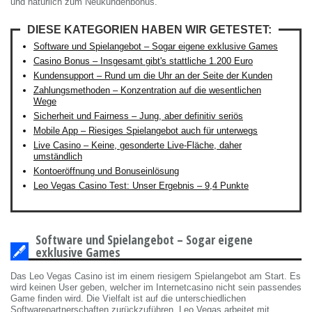
und natürlich zum Neukundenbonus.
DIESE KATEGORIEN HABEN WIR GETESTET:
Software und Spielangebot – Sogar eigene exklusive Games
Casino Bonus – Insgesamt gibt's stattliche 1.200 Euro
Kundensupport – Rund um die Uhr an der Seite der Kunden
Zahlungsmethoden – Konzentration auf die wesentlichen
Wege
Sicherheit und Fairness – Jung, aber definitiv seriös
Mobile App – Riesiges Spielangebot auch für unterwegs
Live Casino – Keine, gesonderte Live-Fläche, daher
umständlich
Kontoeröffnung und Bonuseinlösung
Leo Vegas Casino Test: Unser Ergebnis – 9,4 Punkte
Software und Spielangebot – Sogar eigene
exklusive Games
Das Leo Vegas Casino ist im einem riesigem Spielangebot am Start. Es
wird keinen User geben, welcher im Internetcasino nicht sein passendes
Game finden wird. Die Vielfalt ist auf die unterschiedlichen
Softwarepartnerschaften zurückzuführen. Leo Vegas arbeitet mit