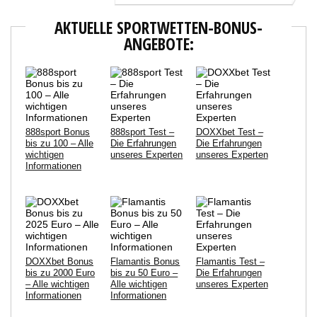
AKTUELLE SPORTWETTEN-BONUS-
ANGEBOTE:
888sport Bonus
888sport Test –
DOXXbet Test –
bis zu 100 – Alle
Die Erfahrungen
Die Erfahrungen
wichtigen
unseres Experten
unseres Experten
Informationen
DOXXbet Bonus
Flamantis Bonus
Flamantis Test –
bis zu 2000 Euro
bis zu 50 Euro –
Die Erfahrungen
– Alle wichtigen
Alle wichtigen
unseres Experten
Informationen
Informationen