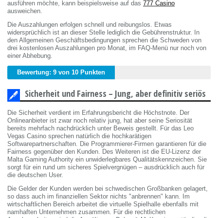
ausführen möchte, kann beispielsweise auf das
777 Casino
ausweichen.
Die Auszahlungen erfolgen schnell und reibungslos. Etwas
widersprüchlich ist an dieser Stelle lediglich die Gebührenstruktur. In
den Allgemeinen Geschäftsbedingungen sprechen die Schweden von
drei kostenlosen Auszahlungen pro Monat, im FAQ-Menü nur noch von
einer Abhebung.
Bewertung: 9 von 10 Punkten
Sicherheit und Fairness – Jung, aber definitiv seriös
Die Sicherheit verdient im Erfahrungsbericht die Höchstnote. Der
Onlineanbieter ist zwar noch relativ jung, hat aber seine Seriosität
bereits mehrfach nachdrücklich unter Beweis gestellt. Für das Leo
Vegas Casino sprechen natürlich die hochkarätigen
Softwarepartnerschaften. Die Programmierer-Firmen garantieren für die
Fairness gegenüber den Kunden. Des Weiteren ist die EU-Lizenz der
Malta Gaming Authority ein unwiderlegbares Qualitätskennzeichen. Sie
sorgt für ein rund um sicheres Spielvergnügen – ausdrücklich auch für
die deutschen User.
Die Gelder der Kunden werden bei schwedischen Großbanken gelagert,
so dass auch im finanziellen Sektor nichts "anbrennen" kann. Im
wirtschaftlichen Bereich arbeitet die virtuelle Spielhalle ebenfalls mit
namhaften Unternehmen zusammen. Für die rechtlichen