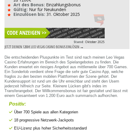
Art des Bonus:
Einzahlungsbonus
Gültig:
Nur für Neukunden
Einzulösen bis:
31. Oktober 2025
kein Code notwendig
Stand:
Oktober 2025
JETZT DEINEN 1200€ LEO VEGAS CASINO BONUS EINLÖSEN →
Die entscheidenden Pluspunkte im Test sind nach meinen Leo Vegas
Casino Erfahrungen im Bereich des Spielangebotes zu finden. Die
Kunden erwartet ein riesiges Angebot aus mittlerweile über 700 Games.
Ein Sonderlob verdient ohne Frage die sehr gute Casino App, welche
fraglos zu den besten mobilen Plattformen der Szene gehört. Der
Kundensupport ist rund um die Uhr erreichbar und steht den Usern
jederzeit hilfreich zur Seite. Kleinere Lücken gibt's indes im
Transferangebot. Der Willkommensbonus ist fair gestaltet und lässt mit
einem Gesamtwert von 1.200 Euro auch summarisch aufhorchen.
Positiv:
Über 700 Spiele aus allen Kategorien
18 progressive Netzwerk-Jackpots
EU-Lizenz plus hoher Sicherheitsstandard