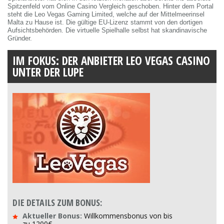
Spitzenfeld vom Online Casino Vergleich geschoben. Hinter dem Portal
steht die Leo Vegas Gaming Limited, welche auf der Mittelmeerinsel
Malta zu Hause ist. Die gültige EU-Lizenz stammt von den dortigen
Aufsichtsbehörden. Die virtuelle Spielhalle selbst hat skandinavische
Gründer.
IM FOKUS: DER ANBIETER LEO VEGAS CASINO
UNTER DER LUPE
DIE DETAILS ZUM BONUS:
Aktueller Bonus:
Willkommensbonus von bis
zu 1200€