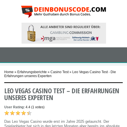
Home
»
Erfahrungsberichte
»
Casino Test
»
Leo Vegas Casino Test - Die
Erfahrungen unseres Experten
LEO VEGAS CASINO TEST – DIE ERFAHRUNGEN
UNSERES EXPERTEN
User Rating:
4.4
(
1
votes)
Das Leo Vegas Casino wurde erst im Jahre 2025 gelauncht. Der
Spielanbieter hat sich in den letzten Monaten aber bereits ins absolute