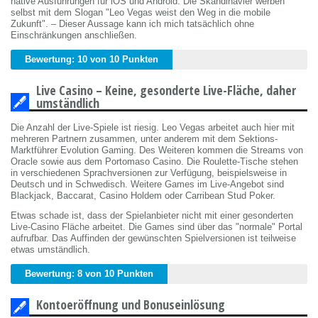
native Ausführungen für iOS und Android. Die Skandinavier werben
selbst mit dem Slogan "Leo Vegas weist den Weg in die mobile
Zukunft". – Dieser Aussage kann ich mich tatsächlich ohne
Einschränkungen anschließen.
Bewertung: 10 von 10 Punkten
Live Casino – Keine, gesonderte Live-Fläche, daher
umständlich
Die Anzahl der Live-Spiele ist riesig. Leo Vegas arbeitet auch hier mit
mehreren Partnern zusammen, unter anderem mit dem Sektions-
Marktführer Evolution Gaming. Des Weiteren kommen die Streams von
Oracle sowie aus dem Portomaso Casino. Die Roulette-Tische stehen
in verschiedenen Sprachversionen zur Verfügung, beispielsweise in
Deutsch und in Schwedisch. Weitere Games im Live-Angebot sind
Blackjack, Baccarat, Casino Holdem oder Carribean Stud Poker.
Etwas schade ist, dass der Spielanbieter nicht mit einer gesonderten
Live-Casino Fläche arbeitet. Die Games sind über das "normale" Portal
aufrufbar. Das Auffinden der gewünschten Spielversionen ist teilweise
etwas umständlich.
Bewertung: 8 von 10 Punkten
Kontoeröffnung und Bonuseinlösung