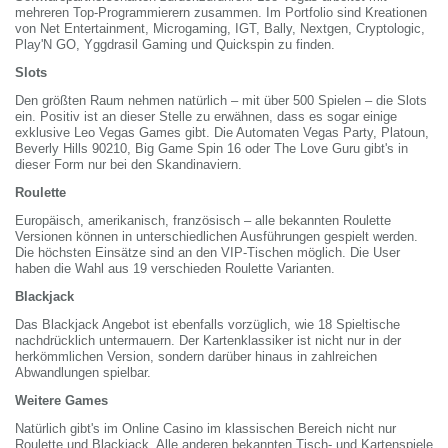
mehreren Top-Programmierern zusammen. Im Portfolio sind Kreationen
von Net Entertainment, Microgaming, IGT, Bally, Nextgen, Cryptologic,
Play'N GO, Yggdrasil Gaming und Quickspin zu finden.
Slots
Den größten Raum nehmen natürlich – mit über 500 Spielen – die Slots
ein. Positiv ist an dieser Stelle zu erwähnen, dass es sogar einige
exklusive Leo Vegas Games gibt. Die Automaten Vegas Party, Platoun,
Beverly Hills 90210, Big Game Spin 16 oder The Love Guru gibt's in
dieser Form nur bei den Skandinaviern.
Roulette
Europäisch, amerikanisch, französisch – alle bekannten Roulette
Versionen können in unterschiedlichen Ausführungen gespielt werden.
Die höchsten Einsätze sind an den VIP-Tischen möglich. Die User
haben die Wahl aus 19 verschieden Roulette Varianten.
Blackjack
Das Blackjack Angebot ist ebenfalls vorzüglich, wie 18 Spieltische
nachdrücklich untermauern. Der Kartenklassiker ist nicht nur in der
herkömmlichen Version, sondern darüber hinaus in zahlreichen
Abwandlungen spielbar.
Weitere Games
Natürlich gibt's im Online Casino im klassischen Bereich nicht nur
Roulette und Blackjack. Alle anderen bekannten Tisch- und Kartenspiele