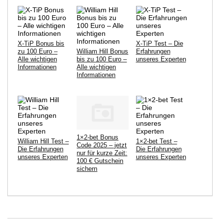
X-TiP Bonus bis
X-TiP Test – Die
zu 100 Euro –
William Hill Bonus
Erfahrungen
Alle wichtigen
bis zu 100 Euro –
unseres Experten
Informationen
Alle wichtigen
Informationen
1×2-bet Bonus
William Hill Test –
1×2-bet Test –
Code 2025 – jetzt
Die Erfahrungen
Die Erfahrungen
nur für kurze Zeit:
unseres Experten
unseres Experten
100 € Gutschein
sichern