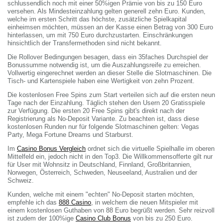
schlussendlich noch mit einer 50%igen Prämie von bis zu 150 Euro
versehen. Als Mindesteinzahlung gelten generell zehn Euro. Kunden,
welche im ersten Schritt das höchste, zusätzliche Spielkapital
einheimsen möchten, müssen an der Kasse einen Betrag von 300 Euro
hinterlassen, um mit 750 Euro durchzustarten. Einschränkungen
hinsichtlich der Transfermethoden sind nicht bekannt.
Die Rollover Bedingungen besagen, dass ein 35faches Durchspiel der
Bonussumme notwendig ist, um die Auszahlungsreife zu erreichen.
Vollwertig eingerechnet werden an dieser Stelle die Slotmaschinen. Die
Tisch- und Kartenspiele haben eine Wertigkeit von zehn Prozent.
Die kostenlosen Free Spins zum Start verteilen sich auf die ersten neun
Tage nach der Einzahlung. Täglich stehen den Usern 20 Gratisspiele
zur Verfügung. Die ersten 20 Free Spins gibt's direkt nach der
Registrierung als No-Deposit Variante. Zu beachten ist, dass diese
kostenlosen Runden nur für folgende Slotmaschinen gelten: Vegas
Party, Mega Fortune Dreams und Starburst.
Im
Casino Bonus Vergleich
ordnet sich die virtuelle Spielhalle im oberen
Mittelfeld ein, jedoch nicht in den Top3. Die Willkommensofferte gilt nur
für User mit Wohnsitz in Deutschland, Finnland, Großbritannien,
Norwegen, Österreich, Schweden, Neuseeland, Australien und der
Schweiz.
Kunden, welche mit einem "echten" No-Deposit starten möchten,
empfehle ich das
888 Casino
, in welchem die neuen Mitspieler mit
einem kostenlosen Guthaben von 88 Euro begrüßt werden. Sehr reizvoll
ist zudem der 100%ige
Casino Club Bonus
von bis zu 250 Euro.