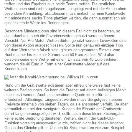
treffen und das Ergebnis plus beide Teams treffen. Die restlichen
Wettoptionen sind nicht zugelassen. Losgelegt wird mit der Aktion ohne
besondere Anmeldung. Stattdessen muss einfach nur eine Kombiwette
mit mindestens sechs Tipps platziert werden, die dann automatisch als
qualifizierende Wette ins Rennen geht.
Besondere Mindestquoten sind in diesem Fall nicht zu beachten, so
dass durchaus auch die Favoritenwetten genutzt werden können.
Vorsicht: Nur Pre-Match-Wetten dürfen genutzt werden. Livewetten sind
von dieser Aktion ausgeschlossen. Sollte nun genau ein einziger Tipp
auf dem Wettschein falsch sein, gibt es den gesamten Einsatz vom
Buchmacher bis zu einer Summe von 50 Euro zurück. Wird also
beispielsweise eine Wette mit einem Einsatz von 40 Euro verloren,
wandern die 40 Euro in Form einer Gratiswette wieder auf das
Kundenkonto.
Rund um die Gratiswette existieren aber erfreulicherweise fast keine
weiteren Bedingungen. So kann die Freebet auf einem beliebigen Markt
eingesetzt werden. Auch eine bestimmte Quote ist hierfür nicht
erforderlich. Allerdings: Eingesetzt werden muss die gutgeschriebene
Freiwette innerhalb von sieben Tagen, da sie ansonsten verfällt. Da aber
vermutlich nur bei den wenigsten Kunden der Einsatz der Gratiswette
derart lange herausgezögert wird, sollte auch diese kleine Zeitvorgabe
keine echte Bedrohung darstellen. Wetten, die mit der Cash-Out-
Funktion vorzeitig ausgewertet wurde, zählen nicht für dieses Angebot.
Genau das Gleiche gilt im Übrigen für Systemwetten wie zum Beispiel