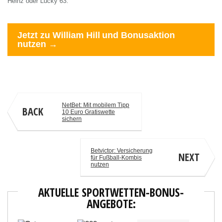
Heinz oder Lucky 63.
Jetzt zu William Hill und Bonusaktion
nutzen →
deinbonuscode.com
NetBet: Mit mobilem Tipp
BACK
10 Euro Gratiswette
sichern
Betvictor: Versicherung
NEXT
für Fußball-Kombis
nutzen
AKTUELLE SPORTWETTEN-BONUS-
ANGEBOTE: