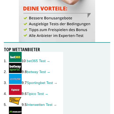
TOP WETTANBIETER
1.
10
bet365 Test →
2.
9.8
betway Test →
3.
9.7
Sportingbet Test →
4.
9.6
Tipico Test →
5.
9.5
Interwetten Test →