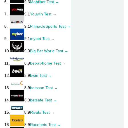
6.
9.3
Mobilbet Test →
7.
9.1
Youwin Test →
8.
9.1
PinnacleSports Test →
9.
9.1
mybet Test →
10.
9.0
Big Bet World Test →
11.
8.9
bet-at-home Test →
12.
8.9
bwin Test →
13.
8.9
betsson Test →
14.
8.9
betsafe Test →
15.
8.9
Rivalo Test →
16.
8.9
Racebets Test →