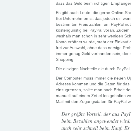
dass das Geld beim richtigen Empfänger
Es gibt auch Leute, die gerne Online-S
Bei Unternehmen ist das jedoch ein weni
bestimmten Preis zahlen, um PayPal nu
kostengünstig bei PayPal voran. Zudem i
weshalb man schon in sehr wenigen Sch
Konto eröffnet wurde, steht der Einkauf
frei zur Auswahl, ohne dass nervige Pro
immer genug Geld vorhanden sein, denn
Shopping.
Die einzigen Nachteile die durch PayPal 
Der Computer muss immer die neuen Updat
Adresse kommen und die Daten für das 
einzugrenzen, sollte man nach Erhalt de
manuell auf einem Zettel festgehalten w
Mail mit den Zugangsdaten für PayPal w
Der größte Vorteil, der aus PayP
beim Bezahlen angewendet wird. 
auch sehr schnell beim Kauf. Es 