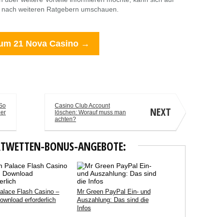
nach weiteren Ratgebern umschauen.
zum 21 Nova Casino →
 So
Casino Club Account
NEXT
her
löschen: Worauf muss man
achten?
RTWETTEN-BONUS-ANGEBOTE:
alace Flash Casino –
Mr Green PayPal Ein- und
ownload erforderlich
Auszahlung: Das sind die
Infos