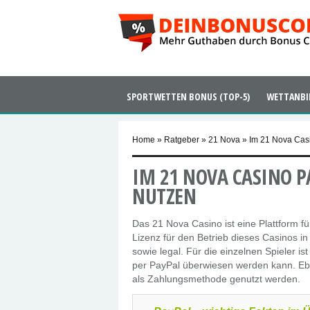
SPORTWETTEN BONUS (TOP-5)
WETTANBIE
Home
»
Ratgeber
»
21 Nova
»
Im 21 Nova Cas
IM 21 NOVA CASINO 
NUTZEN
Das 21 Nova Casino ist eine Plattform f
Lizenz für den Betrieb dieses Casinos i
sowie legal. Für die einzelnen Spieler i
per PayPal überwiesen werden kann. E
als Zahlungsmethode genutzt werden.