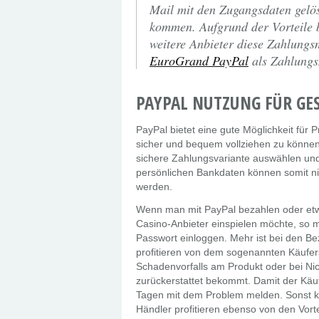
Mail mit den Zugangsdaten gelös
kommen. Aufgrund der Vorteile 
weitere Anbieter diese Zahlungsm
EuroGrand PayPal
als Zahlungs
PAYPAL NUTZUNG FÜR GE
PayPal bietet eine gute Möglichkeit für 
sicher und bequem vollziehen zu können.
sichere Zahlungsvariante auswählen un
persönlichen Bankdaten können somit n
werden.
Wenn man mit PayPal bezahlen oder etw
Casino-Anbieter einspielen möchte, so 
Passwort einloggen. Mehr ist bei den Be
profitieren von dem sogenannten Käufers
Schadenvorfalls am Produkt oder bei Nic
zurückerstattet bekommt. Damit der Käuf
Tagen mit dem Problem melden. Sonst ka
Händler profitieren ebenso von den Vor