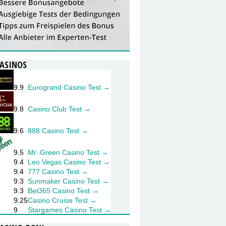
CASINOS
9.9
Eurogrand Casino Test →
9.8
Casino Club Test →
9.6
888 Casino Test →
9.5
Mr. Green Casino Test →
9.4
Leo Vegas Casino Test →
9.4
777 Casino Test →
9.3
Sunmaker Casino Test →
9.3
Bet365 Casino Test →
9.25
Casino Cruise Test →
9
Stargames Casino Test →