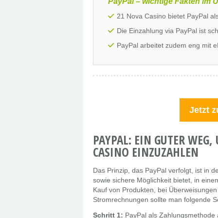
PayPal – wichtige Fakten im Ü
21 Nova Casino bietet PayPal als
Die Einzahlung via PayPal ist sc
PayPal arbeitet zudem eng mit
Jetzt 
PAYPAL: EIN GUTER WEG,
CASINO EINZUZAHLEN
Das Prinzip, das PayPal verfolgt, ist in 
sowie sichere Möglichkeit bietet, in ei
Kauf von Produkten, bei Überweisungen
Stromrechnungen sollte man folgende Sch
Schritt 1:
PayPal als Zahlungsmethode