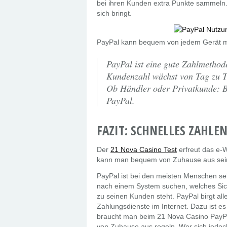
bei ihren Kunden extra Punkte sammeln.
sich bringt.
PayPal kann bequem von jedem Gerät mi
PayPal ist eine gute Zahlmethod
Kundenzahl wächst von Tag zu T
Ob Händler oder Privatkunde: Be
PayPal.
FAZIT: SCHNELLES ZAHLE
Der
21 Nova Casino Test
erfreut das e-W
kann man bequem von Zuhause aus sei
PayPal ist bei den meisten Menschen se
nach einem System suchen, welches Siche
zu seinen Kunden steht. PayPal birgt al
Zahlungsdienste im Internet. Dazu ist es
braucht man beim 21 Nova Casino PayP
von Zuhause aus regeln. Wer sich jedoch