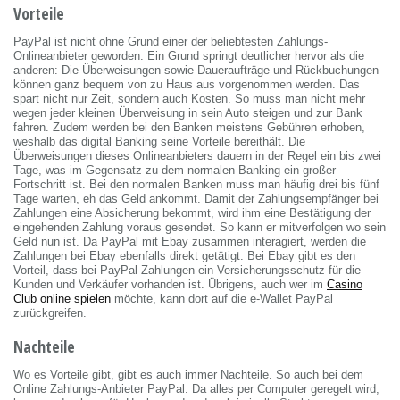
Vorteile
PayPal ist nicht ohne Grund einer der beliebtesten Zahlungs-
Onlineanbieter geworden. Ein Grund springt deutlicher hervor als die
anderen: Die Überweisungen sowie Daueraufträge und Rückbuchungen
können ganz bequem von zu Haus aus vorgenommen werden. Das
spart nicht nur Zeit, sondern auch Kosten. So muss man nicht mehr
wegen jeder kleinen Überweisung in sein Auto steigen und zur Bank
fahren. Zudem werden bei den Banken meistens Gebühren erhoben,
weshalb das digital Banking seine Vorteile bereithält. Die
Überweisungen dieses Onlineanbieters dauern in der Regel ein bis zwei
Tage, was im Gegensatz zu dem normalen Banking ein großer
Fortschritt ist. Bei den normalen Banken muss man häufig drei bis fünf
Tage warten, eh das Geld ankommt. Damit der Zahlungsempfänger bei
Zahlungen eine Absicherung bekommt, wird ihm eine Bestätigung der
eingehenden Zahlung voraus gesendet. So kann er mitverfolgen wo sein
Geld nun ist. Da PayPal mit Ebay zusammen interagiert, werden die
Zahlungen bei Ebay ebenfalls direkt getätigt. Bei Ebay gibt es den
Vorteil, dass bei PayPal Zahlungen ein Versicherungsschutz für die
Kunden und Verkäufer vorhanden ist. Übrigens, auch wer im
Casino
Club online spielen
möchte, kann dort auf die e-Wallet PayPal
zurückgreifen.
Nachteile
Wo es Vorteile gibt, gibt es auch immer Nachteile. So auch bei dem
Online Zahlungs-Anbieter PayPal. Da alles per Computer geregelt wird,