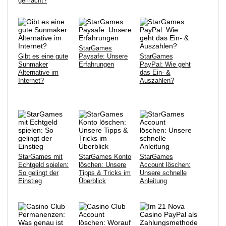
gemacht?
StarGames
Gibt es eine gute
Paysafe: Unsere
StarGames
Sunmaker
Erfahrungen
PayPal: Wie geht
Alternative im
das Ein- &
Internet?
Auszahlen?
StarGames mit
StarGames Konto
StarGames
Echtgeld spielen:
löschen: Unsere
Account löschen:
So gelingt der
Tipps & Tricks im
Unsere schnelle
Einstieg
Überblick
Anleitung