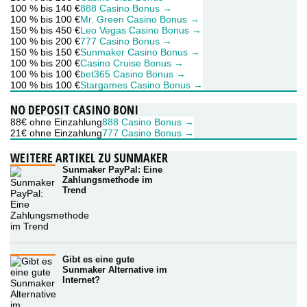
100 % bis 140 €
888 Casino Bonus →
100 % bis 100 €
Mr. Green Casino Bonus →
150 % bis 450 €
Leo Vegas Casino Bonus →
100 % bis 200 €
777 Casino Bonus →
150 % bis 150 €
Sunmaker Casino Bonus →
100 % bis 200 €
Casino Cruise Bonus →
100 % bis 100 €
bet365 Casino Bonus →
100 % bis 100 €
Stargames Casino Bonus →
NO DEPOSIT CASINO BONI
88€ ohne Einzahlung
888 Casino Bonus →
21€ ohne Einzahlung
777 Casino Bonus →
WEITERE ARTIKEL ZU SUNMAKER
Sunmaker PayPal: Eine
Zahlungsmethode im
Trend
Gibt es eine gute
Sunmaker Alternative im
Internet?