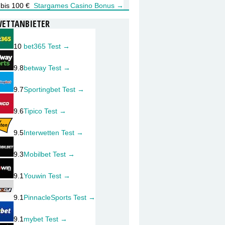
bis 100 €
Stargames Casino Bonus →
WETTANBIETER
10
bet365 Test →
9.8
betway Test →
9.7
Sportingbet Test →
9.6
Tipico Test →
9.5
Interwetten Test →
9.3
Mobilbet Test →
9.1
Youwin Test →
9.1
PinnacleSports Test →
9.1
mybet Test →