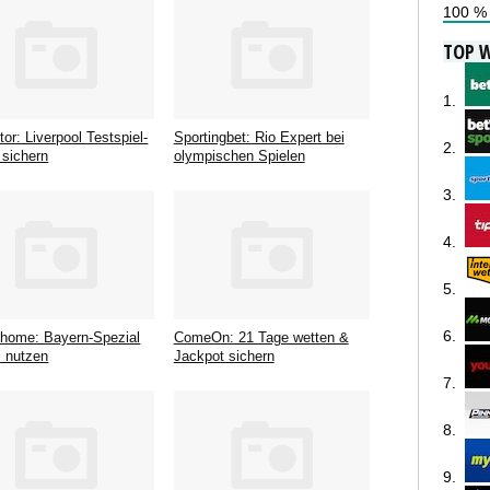
100 % 
TOP 
1.
tor: Liverpool Testspiel-
Sportingbet: Rio Expert bei
2.
sichern
olympischen Spielen
3.
4.
5.
6.
-home: Bayern-Spezial
ComeOn: 21 Tage wetten &
i nutzen
Jackpot sichern
7.
8.
9.