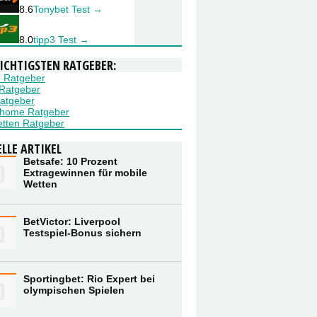
8.6
Tonybet Test →
8.0
tipp3 Test →
ICHTIGSTEN RATGEBER:
 Ratgeber
 Ratgeber
atgeber
-home Ratgeber
etten Ratgeber
LLE ARTIKEL
Betsafe: 10 Prozent
Extragewinnen für mobile
Wetten
BetVictor: Liverpool
Testspiel-Bonus sichern
Sportingbet: Rio Expert bei
olympischen Spielen