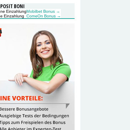
POSIT BONI
ne Einzahlung
Mobilbet Bonus →
e Einzahlung
ComeOn Bonus →