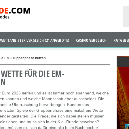
WETTANBIETER VERGLEICH (21 ANGEBOTE)
CASINO VERGLEICH
RATGEBE
r die EM-Gruppenphase nutzen
 WETTE FÜR DIE EM-
EN
r Euro 2025 laufen und es ist immer noch spannend, welche
en können und welche Mannschaft eher ausscheidet. Die
 manche Überraschung hervorbringen. Kunden des
 letzten Spiele der Gruppenphase eine risikofreie Wette
der gestalten. Die Frage, die sich dabei stellen müssen:
e einziehen und muss sich in der K.o.-Runde beweisen?
en, müssen sie sich dafür einmalig beim Buchmacher