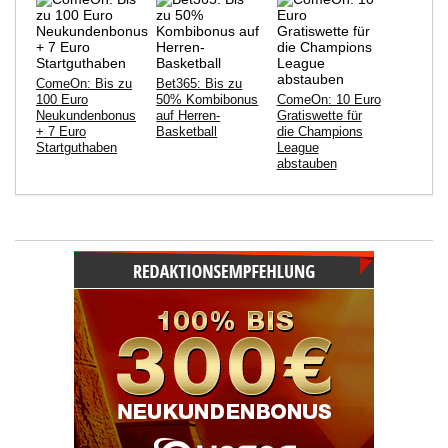
ComeOn: Bis zu
Bet365: Bis zu
100 Euro
50% Kombibonus
ComeOn: 10 Euro
Neukundenbonus
auf Herren-
Gratiswette für
+ 7 Euro
Basketball
die Champions
Startguthaben
League
abstauben