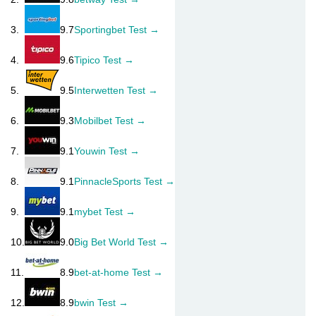
3.
9.7
Sportingbet Test →
4.
9.6
Tipico Test →
5.
9.5
Interwetten Test →
6.
9.3
Mobilbet Test →
7.
9.1
Youwin Test →
8.
9.1
PinnacleSports Test →
9.
9.1
mybet Test →
10.
9.0
Big Bet World Test →
11.
8.9
bet-at-home Test →
12.
8.9
bwin Test →