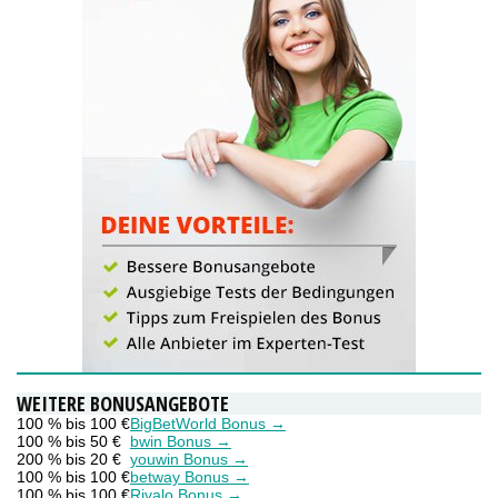
WEITERE BONUSANGEBOTE
100 % bis 100 €
BigBetWorld Bonus →
100 % bis 50 €
bwin Bonus →
200 % bis 20 €
youwin Bonus →
100 % bis 100 €
betway Bonus →
100 % bis 100 €
Rivalo Bonus →