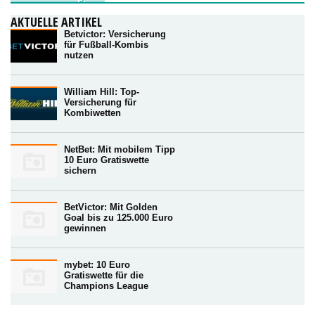
AKTUELLE ARTIKEL
Betvictor: Versicherung
für Fußball-Kombis
nutzen
William Hill: Top-
Versicherung für
Kombiwetten
NetBet: Mit mobilem Tipp
10 Euro Gratiswette
sichern
BetVictor: Mit Golden
Goal bis zu 125.000 Euro
gewinnen
mybet: 10 Euro
Gratiswette für die
Champions League