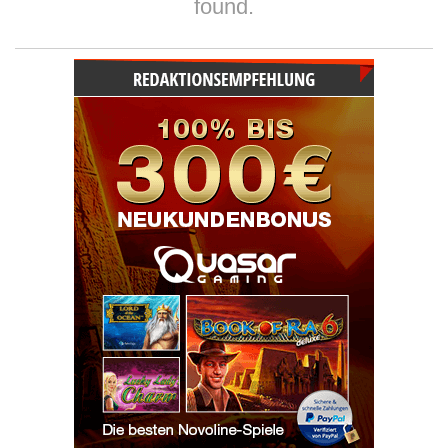
found.