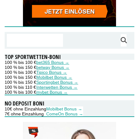
TOP SPORTWETTEN-BONI
100 % bis 100 €
bet365 Bonus →
100 % bis 150 €
betway Bonus →
100 % bis 100 €
Tipico Bonus →
100 % bis 150 €
Mobilbet Bonus →
100 % bis 150 €
Sportingbet Bonus →
100 % bis 110 €
Interwetten Bonus →
100 % bis 100 €
mybet Bonus →
NO DEPOSIT BONI
10€ ohne Einzahlung
Mobilbet Bonus →
7€ ohne Einzahlung
ComeOn Bonus →