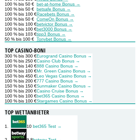
100 % bis 50 €
bet-at-home Bonus →
100 % bis 50 €
betsafe Bonus →
100 % bis 100 €
Racebets Bonus →
100 % bis 50 €
ComeOn Bonus →
100 % bis 100 €
betvictor Bonus →
100 % bis 100 €
bet3000 Bonus →
100 % bis 103 €
tipp3 Bonus →
50 % bis 100 €
Tonybet Bonus →
TOP CASINO-BONI
300 % bis 300 €
Eurogrand Casino Bonus →
100 % bis 250 €
Casino Club Bonus →
100 % bis 140 €
888 Casino Bonus →
100 % bis 100 €
Mr. Green Casino Bonus →
150 % bis 450 €
Leo Vegas Casino Bonus →
100 % bis 200 €
777 Casino Bonus →
150 % bis 150 €
Sunmaker Casino Bonus →
100 % bis 200 €
Casino Cruise Bonus →
100 % bis 100 €
bet365 Casino Bonus →
100 % bis 100 €
Stargames Casino Bonus →
TOP WETTANBIETER
1.
10
bet365 Test →
2.
9.8
betway Test →