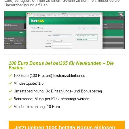
Euro) verfügbar. Um nun zu einem Gewinn zu kommen, musst du die
Umsatzbedingung erfüllen.
100 Euro Bonus bei bet365 für Neukunden – Die
Fakten:
100 Euro (100 Prozent) Ersteinzahlerbonus
Mindestquote: 1.5
Umsatzbedingung: 3x Einzahlungs- und Bonusbetrag
Bonuscode: Muss per Klick beantragt werden
Mindesteinzahlung: 10 Euro
Jetzt deinen 100€ bet365 Bonus einlösen