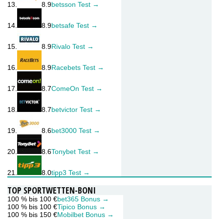
13.
8.9
betsson Test →
14.
8.9
betsafe Test →
15.
8.9
Rivalo Test →
16.
8.9
Racebets Test →
17.
8.7
ComeOn Test →
18.
8.7
betvictor Test →
19.
8.6
bet3000 Test →
20.
8.6
Tonybet Test →
21.
8.0
tipp3 Test →
TOP SPORTWETTEN-BONI
100 % bis 100 €
bet365 Bonus →
100 % bis 100 €
Tipico Bonus →
100 % bis 150 €
Mobilbet Bonus →