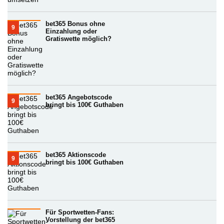
bet365 Bonus ohne
9
Einzahlung oder
Gratiswette möglich?
bet365 Angebotscode
9
bringt bis 100€ Guthaben
bet365 Aktionscode
9
bringt bis 100€ Guthaben
Für Sportwetten-Fans:
Vorstellung der bet365