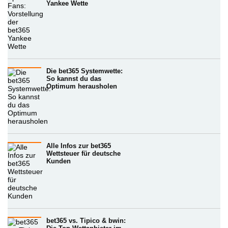
Yankee Wette
Die bet365 Systemwette:
So kannst du das
Optimum herausholen
Alle Infos zur bet365
Wettsteuer für deutsche
Kunden
bet365 vs. Tipico & bwin: