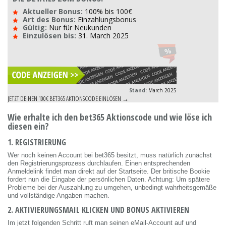
Aktueller Bonus:
100% bis 100€
Art des Bonus:
Einzahlungsbonus
Gültig:
Nur für Neukunden
Einzulösen bis:
31. March 2025
kein Code notwendig
Stand:
March 2025
JETZT DEINEN 100€ BET365 AKTIONSCODE EINLÖSEN →
Wie erhalte ich den bet365 Aktionscode und wie löse ich
diesen ein?
1. REGISTRIERUNG
Wer noch keinen Account bei bet365 besitzt, muss natürlich zunächst
den Registrierungsprozess durchlaufen. Einen entsprechenden
Anmeldelink findet man direkt auf der Startseite. Der britische Bookie
fordert nun die Eingabe der persönlichen Daten. Achtung: Um spätere
Probleme bei der Auszahlung zu umgehen, unbedingt wahrheitsgemäße
und vollständige Angaben machen.
2. AKTIVIERUNGSMAIL KLICKEN UND BONUS AKTIVIEREN
Im jetzt folgenden Schritt ruft man seinen eMail-Account auf und