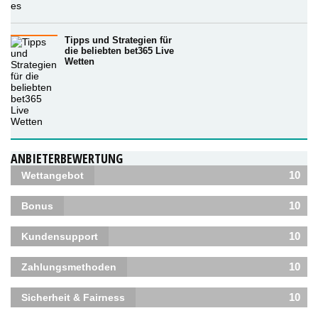
Tipps und Strategien für
die beliebten bet365 Live
Wetten
ANBIETERBEWERTUNG
10
Wettangebot
10
Bonus
10
Kundensupport
10
Zahlungsmethoden
10
Sicherheit & Fairness