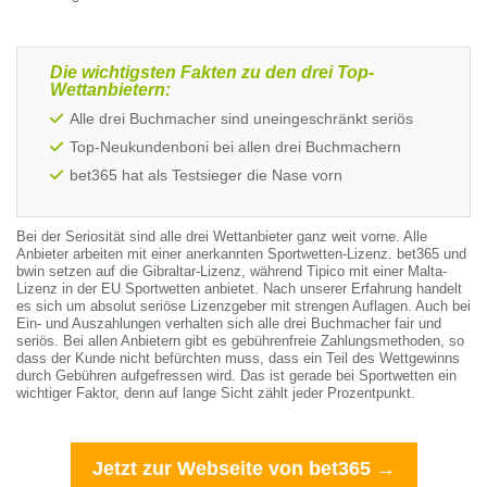
Die wichtigsten Fakten zu den drei Top-
Wettanbietern:
Alle drei Buchmacher sind uneingeschränkt seriös
Top-Neukundenboni bei allen drei Buchmachern
bet365 hat als Testsieger die Nase vorn
Bei der Seriosität sind alle drei Wettanbieter ganz weit vorne. Alle
Anbieter arbeiten mit einer anerkannten Sportwetten-Lizenz. bet365 und
bwin setzen auf die Gibraltar-Lizenz, während Tipico mit einer Malta-
Lizenz in der EU Sportwetten anbietet. Nach unserer Erfahrung handelt
es sich um absolut seriöse Lizenzgeber mit strengen Auflagen. Auch bei
Ein- und Auszahlungen verhalten sich alle drei Buchmacher fair und
seriös. Bei allen Anbietern gibt es gebührenfreie Zahlungsmethoden, so
dass der Kunde nicht befürchten muss, dass ein Teil des Wettgewinns
durch Gebühren aufgefressen wird. Das ist gerade bei Sportwetten ein
wichtiger Faktor, denn auf lange Sicht zählt jeder Prozentpunkt.
Jetzt zur Webseite von bet365 →