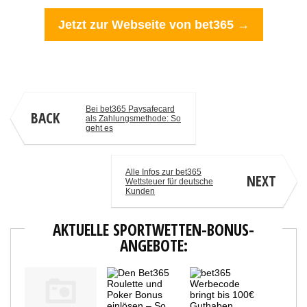
Jetzt zur Webseite von bet365 →
deinbonuscode.com
Bei bet365 Paysafecard
BACK
als Zahlungsmethode: So
geht es
Alle Infos zur bet365
NEXT
Wettsteuer für deutsche
Kunden
AKTUELLE SPORTWETTEN-BONUS-
ANGEBOTE: