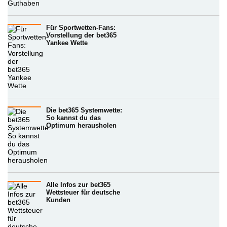
Für Sportwetten-Fans:
Vorstellung der bet365
Yankee Wette
Die bet365 Systemwette:
So kannst du das
Optimum herausholen
Alle Infos zur bet365
Wettsteuer für deutsche
Kunden