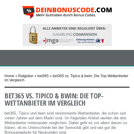
Home
»
Ratgeber
»
bet365
»
bet365 vs. Tipico & bwin: Die Top-Wettanbieter
im Vergleich
BET365 VS. TIPICO & BWIN: DIE TOP-
WETTANBIETER IM VERGLEICH
bet365, Tipico und bwin sind renommierte Wettanbieter, die schon seit
vielen Jahren auf dem Markt sind. Im folgenden Artikel werden die drei
Wettanbieter miteinander verglichen. Dabei geht es vor allem darum zu
klären, ob es Unterschiede bei der Seriosität gibt und wie gut die
Bonusangebote für Neukunden sind.