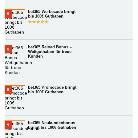
bet365 Werbecode bringt
9
bis 100€ Guthaben
bet365 Reload Bonus –
9
Wettguthaben für treue
Kunden
bet365 Promocode bringt
9
bis 100€ Guthaben
bet365 Neukundenbonus
9
bringt bis 100€ Guthaben