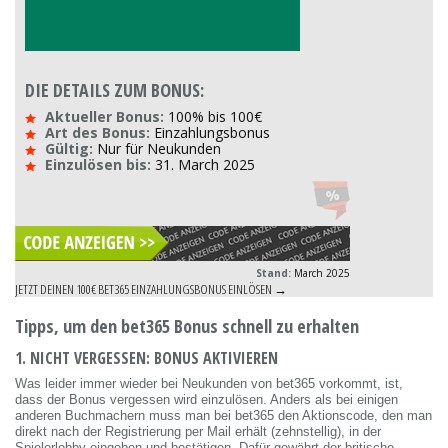
DIE DETAILS ZUM BONUS:
Aktueller Bonus:
100% bis 100€
Art des Bonus:
Einzahlungsbonus
Gültig:
Nur für Neukunden
Einzulösen bis:
31. March 2025
kein Code notwendig
Stand:
March 2025
JETZT DEINEN 100€ BET365 EINZAHLUNGSBONUS EINLÖSEN →
Tipps, um den bet365 Bonus schnell zu erhalten
1. NICHT VERGESSEN: BONUS AKTIVIEREN
Was leider immer wieder bei Neukunden von bet365 vorkommt, ist,
dass der Bonus vergessen wird einzulösen. Anders als bei einigen
anderen Buchmachern muss man bei bet365 den Aktionscode, den man
direkt nach der Registrierung per Mail erhält (zehnstellig), in der
Spielerlobby eingeben und bestätigen. Dafür gewährt der britische