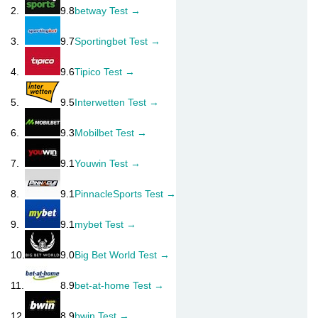
2.
9.8
betway Test →
3.
9.7
Sportingbet Test →
4.
9.6
Tipico Test →
5.
9.5
Interwetten Test →
6.
9.3
Mobilbet Test →
7.
9.1
Youwin Test →
8.
9.1
PinnacleSports Test →
9.
9.1
mybet Test →
10.
9.0
Big Bet World Test →
11.
8.9
bet-at-home Test →
12.
8.9
bwin Test →