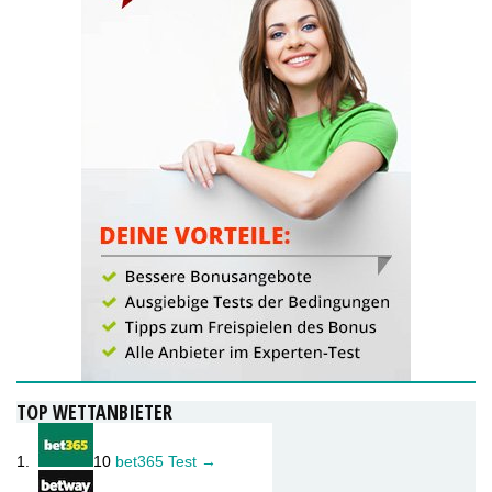
TOP WETTANBIETER
1.
10
bet365 Test →