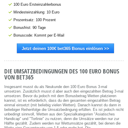
100 Euro Ersteinzahlerbonus
Mindesteinzahlung: 10 Euro
Prozentsatz: 100 Prozent
Bonusfrist: 90 Tage
Bonuscode: Kommt per E-Mail
Jetzt deinen 100€ bet365 Bonus einlösen >>
DIE UMSATZBEDINGUNGEN DES 100 EURO BONUS
VON BET365
Insgesamt musst du als Neukunde den 100 Euro Bonus 3-mal
umsetzen. Zusätzlich musst d aber auch den eingezahlten Betrag 3-mal
umsetzen. Bevor du jedoch mit dem Bonusbetrag Wetten platzieren
kannst, ist es erforderlich, dass du den gesamten eingezahlten Betrag
einmal einsetzt (mit beliebig vielen Wetten). Danach kannst du dann in
beliebiger Reihenfolge die Umsatzbedingung erfüllen. Es ist jedoch nicht
unbedingt sinnvoll, Wetten aus den Spezialkategorien "Asiatisches
Handicap" und "Torlinie" zu nutzen, denn die Umsätze werden nur zur
Hälfte gezählt. Zudem werden nur Wettumsätze gezählt, bei denen die
Wette eine Gesamtquote von 1.5 oder mehr hat. Die