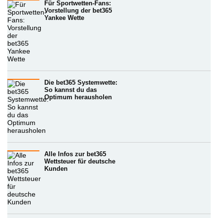
Für Sportwetten-Fans:
Vorstellung der bet365
Yankee Wette
Die bet365 Systemwette:
So kannst du das
Optimum herausholen
Alle Infos zur bet365
Wettsteuer für deutsche
Kunden