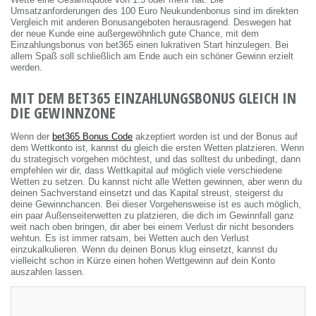
Umsatzanforderungen des 100 Euro Neukundenbonus sind im direkten
Vergleich mit anderen Bonusangeboten herausragend. Deswegen hat
der neue Kunde eine außergewöhnlich gute Chance, mit dem
Einzahlungsbonus von bet365 einen lukrativen Start hinzulegen. Bei
allem Spaß soll schließlich am Ende auch ein schöner Gewinn erzielt
werden.
MIT DEM BET365 EINZAHLUNGSBONUS GLEICH IN
DIE GEWINNZONE
Wenn der
bet365 Bonus Code
akzeptiert worden ist und der Bonus auf
dem Wettkonto ist, kannst du gleich die ersten Wetten platzieren. Wenn
du strategisch vorgehen möchtest, und das solltest du unbedingt, dann
empfehlen wir dir, dass Wettkapital auf möglich viele verschiedene
Wetten zu setzen. Du kannst nicht alle Wetten gewinnen, aber wenn du
deinen Sachverstand einsetzt und das Kapital streust, steigerst du
deine Gewinnchancen. Bei dieser Vorgehensweise ist es auch möglich,
ein paar Außenseiterwetten zu platzieren, die dich im Gewinnfall ganz
weit nach oben bringen, dir aber bei einem Verlust dir nicht besonders
wehtun. Es ist immer ratsam, bei Wetten auch den Verlust
einzukalkulieren. Wenn du deinen Bonus klug einsetzt, kannst du
vielleicht schon in Kürze einen hohen Wettgewinn auf dein Konto
auszahlen lassen.