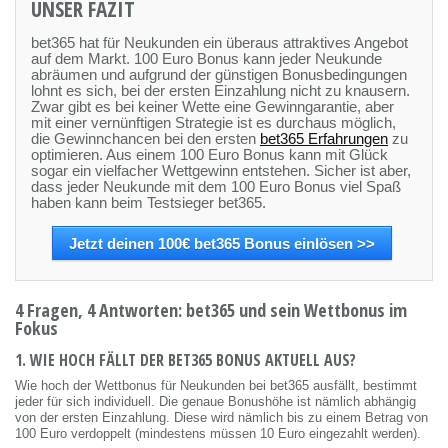
UNSER FAZIT
bet365 hat für Neukunden ein überaus attraktives Angebot
auf dem Markt. 100 Euro Bonus kann jeder Neukunde
abräumen und aufgrund der günstigen Bonusbedingungen
lohnt es sich, bei der ersten Einzahlung nicht zu knausern.
Zwar gibt es bei keiner Wette eine Gewinngarantie, aber
mit einer vernünftigen Strategie ist es durchaus möglich,
die Gewinnchancen bei den ersten
bet365 Erfahrungen
zu
optimieren. Aus einem 100 Euro Bonus kann mit Glück
sogar ein vielfacher Wettgewinn entstehen. Sicher ist aber,
dass jeder Neukunde mit dem 100 Euro Bonus viel Spaß
haben kann beim Testsieger bet365.
Jetzt deinen 100€ bet365 Bonus einlösen >>
4 Fragen, 4 Antworten: bet365 und sein Wettbonus im
Fokus
1. WIE HOCH FÄLLT DER BET365 BONUS AKTUELL AUS?
Wie hoch der Wettbonus für Neukunden bei bet365 ausfällt, bestimmt
jeder für sich individuell. Die genaue Bonushöhe ist nämlich abhängig
von der ersten Einzahlung. Diese wird nämlich bis zu einem Betrag von
100 Euro verdoppelt (mindestens müssen 10 Euro eingezahlt werden).