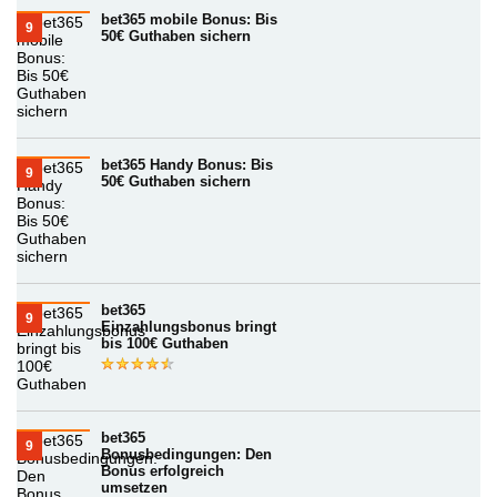
bet365 mobile Bonus: Bis
9
50€ Guthaben sichern
bet365 Handy Bonus: Bis
9
50€ Guthaben sichern
bet365
9
Einzahlungsbonus bringt
bis 100€ Guthaben
bet365
9
Bonusbedingungen: Den
Bonus erfolgreich
umsetzen