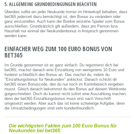
5. ALLGEMEINE GRUNDBEDINGUNGEN BEACHTEN
Überdies sollte ein jeder Neukunde immer im Hinterkopf behalten, dass
bet365 jederzeit dazu bemächtigt ist, den Bonus zu verändern oder
ganz einzustellen. Auch kann der Bookie einzelne Spieler vom Bonus
ausschließen. Grundsätzlich gilt außerdem, dass pro Person bzw.
Haushalt nur einmal der Neukundenbonus in Anspruch genommen
werden kann.
EINFACHER WEG ZUM 100 EURO BONUS VON
BET365
Im Grunde genommen ist es ganz einfach: Du registrierst dich bei
bet365, machst danach eine Einzahlung von wenigstens 10 Euro und
forderst schließlich den Bonus an. Das machst du, indem du
"Einzahlungsbonus für Neukunden" anklickst. Danach schickt dir
bet365 einen Bonuscode, den du nur noch im Kontobereich eingeben
musst. Gleich danach bekommst du den Bonus auf deinem Wettkonto
gutgeschrieben. Doch du kannst nicht sofort eine Auszahlung machen,
denn der bet365 Einzahlungsbonus muss erst nach Vorschrift
umgesetzt werden. Aber auch das ist keine schwierige Aufgabe, denn
die Umsatzbedingungen sind sehr kundenfreundlich.
Die wichtigsten Fakten zum 100 Euro Bonus für
Neukunden bei bet365: