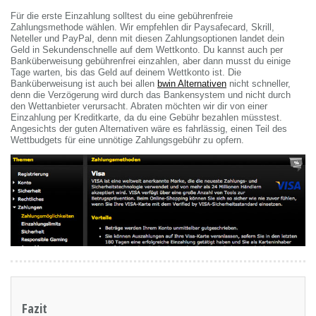
Für die erste Einzahlung solltest du eine gebührenfreie
Zahlungsmethode wählen. Wir empfehlen dir Paysafecard, Skrill,
Neteller und PayPal, denn mit diesen Zahlungsoptionen landet dein
Geld in Sekundenschnelle auf dem Wettkonto. Du kannst auch per
Banküberweisung gebührenfrei einzahlen, aber dann musst du einige
Tage warten, bis das Geld auf deinem Wettkonto ist. Die
Banküberweisung ist auch bei allen
bwin Alternativen
nicht schneller,
denn die Verzögerung wird durch das Bankensystem und nicht durch
den Wettanbieter verursacht. Abraten möchten wir dir von einer
Einzahlung per Kreditkarte, da du eine Gebühr bezahlen müsstest.
Angesichts der guten Alternativen wäre es fahrlässig, einen Teil des
Wettbudgets für eine unnötige Zahlungsgebühr zu opfern.
Fazit