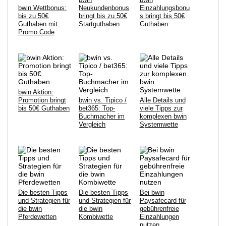
bwin Wettbonus:
Neukundenbonus
Einzahlungsbonu
bis zu 50€
bringt bis zu 50€
s bringt bis 50€
Guthaben mit
Startguthaben
Guthaben
Promo Code
bwin Aktion:
Promotion bringt
bwin vs. Tipico /
Alle Details und
bis 50€ Guthaben
bet365: Top-
viele Tipps zur
Buchmacher im
komplexen bwin
Vergleich
Systemwette
Die besten Tipps
Die besten Tipps
Bei bwin
und Strategien für
und Strategien für
Paysafecard für
die bwin
die bwin
gebührenfreie
Pferdewetten
Kombiwette
Einzahlungen
nutzen