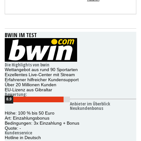
BWIN IM TEST
Die Highlights von bwin
Wettangebot aus rund 90 Sportarten
Exzellentes Live-Center mit Stream
Erfahrener hilfreicher Kundensupport
Über 20 Millionen Kunden
EU-Lizenz aus Gibraltar
Bewertung:
8.9
Anbieter im Überblick
Neukundenbonus
Höhe: 100 % bis 50 Euro
Art: Einzahlungsbonus
Bedingungen: 3x Einzahlung + Bonus
Quote: -
Kundenservice
Hotline in Deutsch