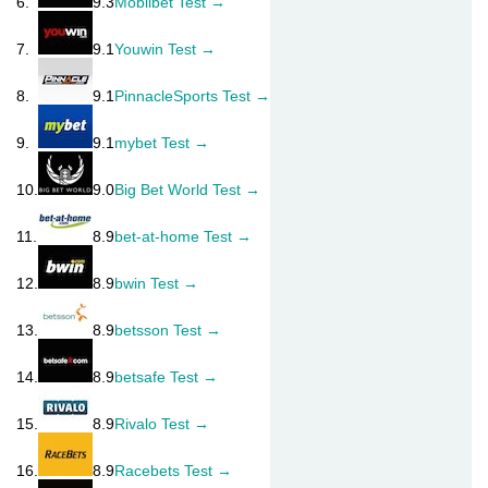
6.
9.3
Mobilbet Test →
7.
9.1
Youwin Test →
8.
9.1
PinnacleSports Test →
9.
9.1
mybet Test →
10.
9.0
Big Bet World Test →
11.
8.9
bet-at-home Test →
12.
8.9
bwin Test →
13.
8.9
betsson Test →
14.
8.9
betsafe Test →
15.
8.9
Rivalo Test →
16.
8.9
Racebets Test →