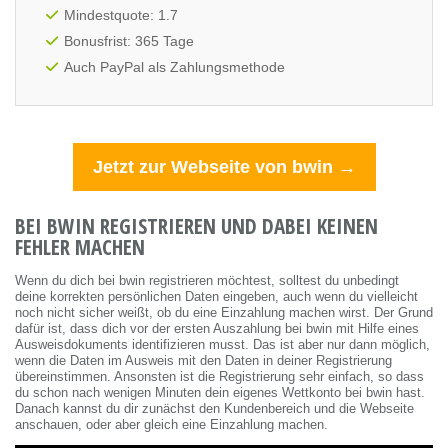
Mindestquote: 1.7
Bonusfrist: 365 Tage
Auch PayPal als Zahlungsmethode
Jetzt zur Webseite von bwin →
BEI BWIN REGISTRIEREN UND DABEI KEINEN
FEHLER MACHEN
Wenn du dich bei bwin registrieren möchtest, solltest du unbedingt
deine korrekten persönlichen Daten eingeben, auch wenn du vielleicht
noch nicht sicher weißt, ob du eine Einzahlung machen wirst. Der Grund
dafür ist, dass dich vor der ersten Auszahlung bei bwin mit Hilfe eines
Ausweisdokuments identifizieren musst. Das ist aber nur dann möglich,
wenn die Daten im Ausweis mit den Daten in deiner Registrierung
übereinstimmen. Ansonsten ist die Registrierung sehr einfach, so dass
du schon nach wenigen Minuten dein eigenes Wettkonto bei bwin hast.
Danach kannst du dir zunächst den Kundenbereich und die Webseite
anschauen, oder aber gleich eine Einzahlung machen.