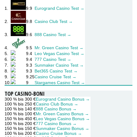
1.
9.9
Eurogrand Casino Test →
2.
9.8
Casino Club Test →
3.
9.6
888 Casino Test →
4.
9.5
Mr. Green Casino Test →
5.
9.4
Leo Vegas Casino Test →
6.
9.4
777 Casino Test →
7.
9.3
Sunmaker Casino Test →
8.
9.3
Bet365 Casino Test →
9.
9.25
Casino Cruise Test →
10.
9
Stargames Casino Test →
TOP CASINO-BONI
300 % bis 300 €
Eurogrand Casino Bonus →
100 % bis 250 €
Casino Club Bonus →
100 % bis 140 €
888 Casino Bonus →
100 % bis 100 €
Mr. Green Casino Bonus →
150 % bis 450 €
Leo Vegas Casino Bonus →
100 % bis 200 €
777 Casino Bonus →
150 % bis 150 €
Sunmaker Casino Bonus →
100 % bis 200 €
Casino Cruise Bonus →