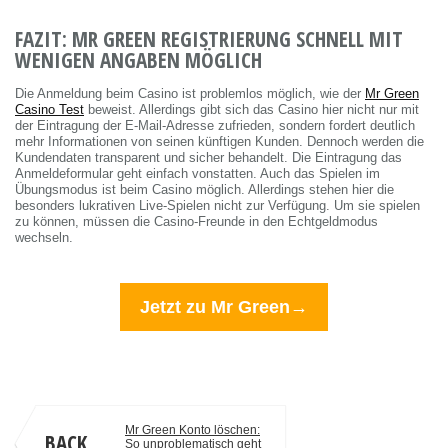
FAZIT: MR GREEN REGISTRIERUNG SCHNELL MIT
WENIGEN ANGABEN MÖGLICH
Die Anmeldung beim Casino ist problemlos möglich, wie der
Mr Green
Casino Test
beweist. Allerdings gibt sich das Casino hier nicht nur mit
der Eintragung der E-Mail-Adresse zufrieden, sondern fordert deutlich
mehr Informationen von seinen künftigen Kunden. Dennoch werden die
Kundendaten transparent und sicher behandelt. Die Eintragung das
Anmeldeformular geht einfach vonstatten. Auch das Spielen im
Übungsmodus ist beim Casino möglich. Allerdings stehen hier die
besonders lukrativen Live-Spielen nicht zur Verfügung. Um sie spielen
zu können, müssen die Casino-Freunde in den Echtgeldmodus
wechseln.
Jetzt zu Mr Green→
deinbonuscode.com
Mr Green Konto löschen:
BACK
So unproblematisch geht