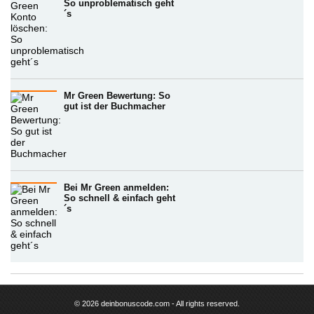
So unproblematisch geht
´s
Mr Green Bewertung: So
gut ist der Buchmacher
Bei Mr Green anmelden:
So schnell & einfach geht
´s
© 2026 deinbonuscode.com - All rights reserved.