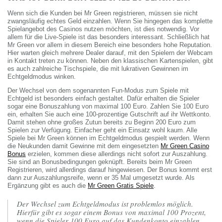
Wenn sich die Kunden bei Mr Green registrieren, müssen sie nicht
zwangsläufig echtes Geld einzahlen. Wenn Sie hingegen das komplette
Spielangebot des Casinos nutzen möchten, ist dies notwendig. Vor
allem für die Live-Spiele ist das besonders interessant. Schließlich hat
Mr Green vor allem in diesem Bereich eine besonders hohe Reputation.
Hier warten gleich mehrere Dealer darauf, mit den Spielern der Webcam
in Kontakt treten zu können. Neben den klassischen Kartenspielen, gibt
es auch zahlreiche Tischspiele, die mit lukrativen Gewinnen im
Echtgeldmodus winken.
Der Wechsel von dem sogenannten Fun-Modus zum Spiele mit
Echtgeld ist besonders einfach gestaltet. Dafür erhalten die Spieler
sogar eine Bonuszahlung von maximal 100 Euro. Zahlen Sie 100 Euro
ein, erhalten Sie auch eine 100-prozentige Gutschrift auf ihr Wettkonto.
Damit stehen ohne großes Zutun bereits zu Beginn 200 Euro zum
Spielen zur Verfügung. Einfacher geht ein Einsatz wohl kaum. Alle
Spiele bei Mr Green können im Echtgeldmodus gespielt werden. Wenn
die Neukunden damit Gewinne mit dem eingesetzten
Mr Green Casino
Bonus
erzielen, kommen diese allerdings nicht sofort zur Auszahlung.
Sie sind an Bonusbedingungen geknüpft. Bereits beim Mr Green
Registrieren, wird allerdings darauf hingewiesen. Der Bonus kommt erst
dann zur Auszahlungsreife, wenn er 35 Mal umgesetzt wurde. Als
Ergänzung gibt es auch die
Mr Green Gratis Spiele
.
Der Wechsel zum Echtgeldmodus ist problemlos möglich.
Hierfür gibt es sogar einem Bonus von maximal 100 Prozent,
wenn die Spieler 100 Euro auf das Kundenkonto einzahlen.