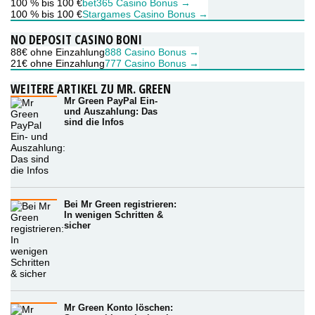
100 % bis 100 €
bet365 Casino Bonus →
100 % bis 100 €
Stargames Casino Bonus →
NO DEPOSIT CASINO BONI
88€ ohne Einzahlung
888 Casino Bonus →
21€ ohne Einzahlung
777 Casino Bonus →
WEITERE ARTIKEL ZU MR. GREEN
Mr Green PayPal Ein-
und Auszahlung: Das
sind die Infos
Bei Mr Green registrieren:
In wenigen Schritten &
sicher
Mr Green Konto löschen: