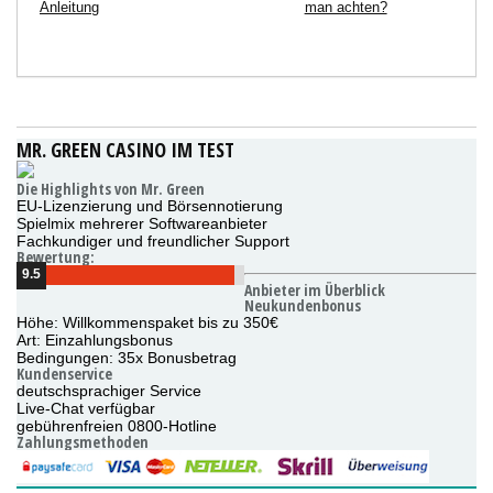
Anleitung
man achten?
MR. GREEN CASINO IM TEST
Die Highlights von Mr. Green
EU-Lizenzierung und Börsennotierung
Spielmix mehrerer Softwareanbieter
Fachkundiger und freundlicher Support
Bewertung:
9.5
Anbieter im Überblick
Neukundenbonus
Höhe: Willkommenspaket bis zu 350€
Art: Einzahlungsbonus
Bedingungen: 35x Bonusbetrag
Kundenservice
deutschsprachiger Service
Live-Chat verfügbar
gebührenfreien 0800-Hotline
Zahlungsmethoden