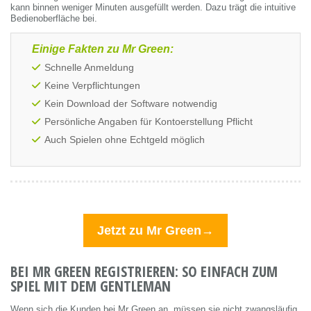
kann binnen weniger Minuten ausgefüllt werden. Dazu trägt die intuitive
Bedienoberfläche bei.
Einige Fakten zu Mr Green:
Schnelle Anmeldung
Keine Verpflichtungen
Kein Download der Software notwendig
Persönliche Angaben für Kontoerstellung Pflicht
Auch Spielen ohne Echtgeld möglich
Jetzt zu Mr Green→
BEI MR GREEN REGISTRIEREN: SO EINFACH ZUM
SPIEL MIT DEM GENTLEMAN
Wenn sich die Kunden bei Mr Green an, müssen sie nicht zwangsläufig