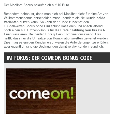
Der Mobilbet Bonus beläuft sich auf 10 Euro
Besonders schön ist, dass man sich bei Mobilbet nicht für eine Art von
Willkommensbonus entscheiden muss, sondern als Neukunde
beide
Varianten
nutzen kann. So kann der Kunde zunächst den
Fußballwetten Bonus ohne Einzahlung kassieren und anschließend
noch einen 400 Prozent-Bonus für die
Ersteinzahlung von bis zu 40
Euro
kassieren. Bei beiden Boni gilt ein Kombinationszwang. Das
heißt, dass nur die Umsätze von Kombinationswetten gewertet werden.
Dies mag es einigen Kunden erschweren die Anforderungen zu erfüllen,
aber eigentlich sind die Bedingungen damit relativ kundenfreundlich.
IM FOKUS: DER COMEON BONUS CODE