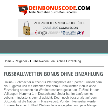
Home
»
Ratgeber
»
Fußballwetten Bonus ohne Einzahlung
FUSSBALLWETTEN BONUS OHNE EINZAHLUNG
Online-Buchmacher nutzen für Wettangebote die Sportart Fußball gern
als Zugpferd und mit Aktionen wie dem Fußballwetten Bonus ohne
Einzahlung sprechen sie Wettinteressierte gezielt an. Fußball ist der
Volkssport Nummer 1 in Deutschland. Jeder hat im Laufe seines
Lebens mindestens einmal gekickt. Doch noch besser als auf dem
Bolzplatz ist die Nation im Passivsport. Vor dem Fernseher werden
Kommentare zur Fußball Weltrangliste abgegeben und jede Menge