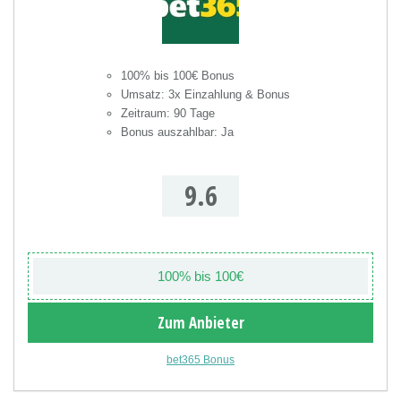
100% bis 100€ Bonus
Umsatz: 3x Einzahlung & Bonus
Zeitraum: 90 Tage
Bonus auszahlbar: Ja
9.6
100% bis 100€
Zum Anbieter
bet365 Bonus