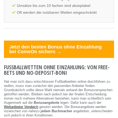
Umsätze bis zum 10 fachen sind akzeptabel
Oft werden die nutzbaren Wetten eingeschränkt
Jetzt den besten Bonus ohne Einzahlung
bei ComeOn sichern →
FUSSBALLWETTEN OHNE EINZAHLUNG: VON FREE-B
ETS UND NO-DEPOSIT-BONI
Hat man sich dazu entschlossen Fußballwetten online durchführen zu
wollen, muss man zunächst den passenden Anbieter finden.
Grundsätzlich sollte diese Wahl niemals anhand der Bonusversprechen
getroffen werden. Bleiben nach jedoch bei der finalen Entscheidung
immer noch mehrere Alternativen bestehen, kann man schließlich sein
Augenmerk auf die
Bonusangebote
legen. Dafür kann auch der
Wettanbieter Vergleich
genutzt werden. Die Bonusangebote werden
inzwischen von nahezu
jedem Buchmacher
angeboten, unterscheiden
sich jedoch in ihren Konditionen.