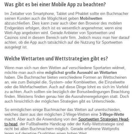
Was gibt es bei einer Mobile App zu beachten?
Im Zeitalter von Smartphone, Tablet und Phablet sollte ein Buchmacher
seinen Kunden auch die Möglichkeit geben
Mobilwetten
abzuschließen. Dies kann zwar auch über den Browser des mobilen
Endgerätes erfolgen, doch ist es wesentlich angenehmer, wenn eine
Wett-App angeboten wird. Gerade Anbieter von Sportwetten und
Casinos sind in diesem Bereich sehr firm. Jedoch muss man hier darauf
achten, ob die App auch tatsächlich auf die Nutzung für Sportwetten
ausgelegt ist.
Welche Wettarten und Wettstrategien gibt es?
Wenn man sich nun dem Wetten auf verschiedene Sportarten widmet,
möchte man auch eine
möglichst große Auswahl an Wettarten
haben. Die Buchmacher bieten verschiedene Formen an Wettscheinen
an, wie zum Beispiel die, System- oder Kombiwetten, die Einzelwette
oder die Mehrfachwetten. Auch auf diese Dinge lohnt es sich im Vorfeld
zu achten. Auch sollten sie bezüglich der Bonusbedingungen Beachtung
finden. Meistens finden genau hier die Ausnahmeregelungen statt. Doch
auch hinsichtlich der möglichen Strategien gibt es Unterschiede.
So ermöglichen einige Buchmacher das Wetten auf unentschieden,
welches dann aus den möglichen 2-Wege-Wetten eine
3-Wege-Wette
macht. Aber auch die Anwendung von den
Sportwetten Strategien Head-
to-head
, der Fußballwette Handicap oder der Kelly-Wettstrategie sind
nicht bei allen Buchmachern möglich. Gerade erfahrene Wettprofis
legen auf derartige Qualitäten einen hohen Wert.