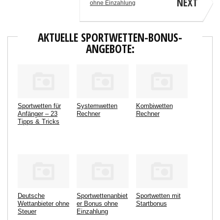
NEXT
ohne Einzahlung
AKTUELLE SPORTWETTEN-BONUS-
ANGEBOTE:
Sportwetten für
Systemwetten
Kombiwetten
Anfänger – 23
Rechner
Rechner
Tipps & Tricks
Deutsche
Sportwettenanbiet
Sportwetten mit
Wettanbieter ohne
er Bonus ohne
Startbonus
Steuer
Einzahlung