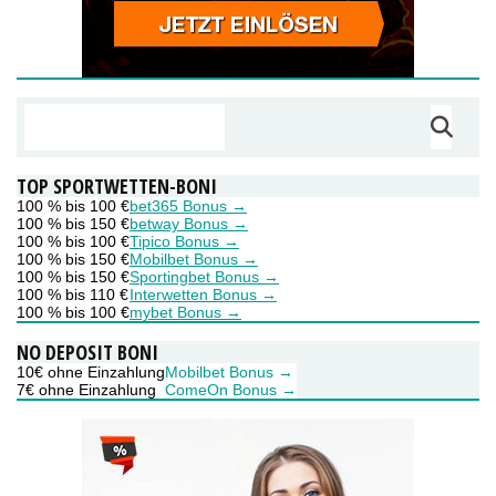
TOP SPORTWETTEN-BONI
100 % bis 100 €
bet365 Bonus →
100 % bis 150 €
betway Bonus →
100 % bis 100 €
Tipico Bonus →
100 % bis 150 €
Mobilbet Bonus →
100 % bis 150 €
Sportingbet Bonus →
100 % bis 110 €
Interwetten Bonus →
100 % bis 100 €
mybet Bonus →
NO DEPOSIT BONI
10€ ohne Einzahlung
Mobilbet Bonus →
7€ ohne Einzahlung
ComeOn Bonus →