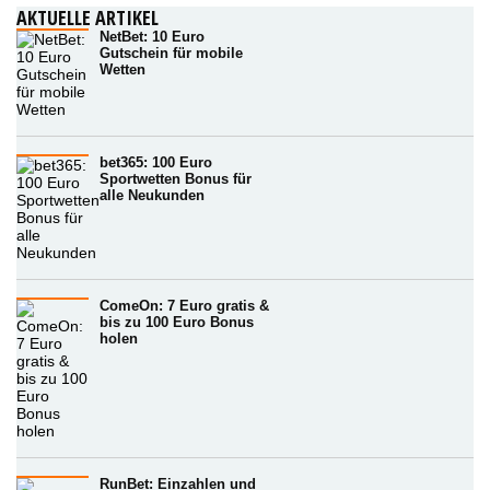
AKTUELLE ARTIKEL
NetBet: 10 Euro
Gutschein für mobile
Wetten
bet365: 100 Euro
Sportwetten Bonus für
alle Neukunden
ComeOn: 7 Euro gratis &
bis zu 100 Euro Bonus
holen
RunBet: Einzahlen und