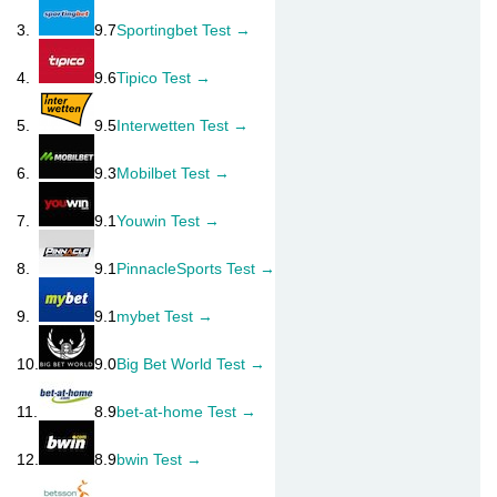
3.
9.7
Sportingbet Test →
4.
9.6
Tipico Test →
5.
9.5
Interwetten Test →
6.
9.3
Mobilbet Test →
7.
9.1
Youwin Test →
8.
9.1
PinnacleSports Test →
9.
9.1
mybet Test →
10.
9.0
Big Bet World Test →
11.
8.9
bet-at-home Test →
12.
8.9
bwin Test →