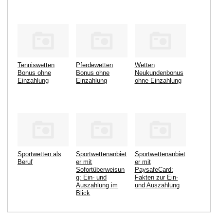
Tenniswetten
Pferdewetten
Wetten
Bonus ohne
Bonus ohne
Neukundenbonus
Einzahlung
Einzahlung
ohne Einzahlung
Sportwetten als
Sportwettenanbiet
Sportwettenanbiet
Beruf
er mit
er mit
Sofortüberweisun
PaysafeCard:
g: Ein- und
Fakten zur Ein-
Auszahlung im
und Auszahlung
Blick