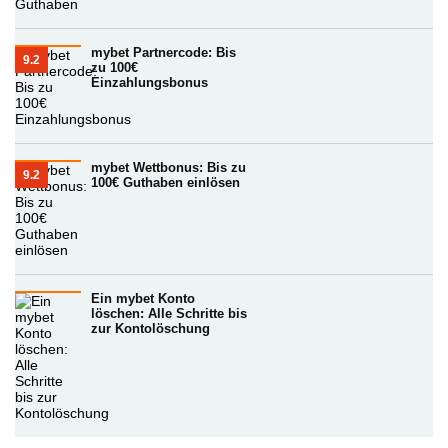
mybet Partnercode: Bis
9.2
zu 100€
Einzahlungsbonus
mybet Wettbonus: Bis zu
9.2
100€ Guthaben einlösen
Ein mybet Konto
löschen: Alle Schritte bis
zur Kontolöschung