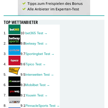
TOP WETTANBIETER
1.
10
bet365 Test →
2.
9.8
betway Test →
3.
9.7
Sportingbet Test →
4.
9.6
Tipico Test →
5.
9.5
Interwetten Test →
6.
9.3
Mobilbet Test →
7.
9.1
Youwin Test →
8.
9.1
PinnacleSports Test →