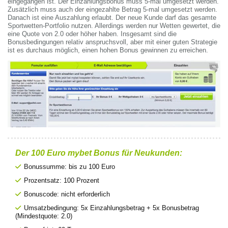
eingegangen ist. Der Einzahlungsbonus muss 5-mal umgesetzt werden.
Zusätzlich muss auch der eingezahlte Betrag 5-mal umgesetzt werden.
Danach ist eine Auszahlung erlaubt. Der neue Kunde darf das gesamte
Sportwetten-Portfolio nutzen. Allerdings werden nur Wetten gewertet, die
eine Quote von 2.0 oder höher haben. Insgesamt sind die
Bonusbedingungen relativ anspruchsvoll, aber mit einer guten Strategie
ist es durchaus möglich, einen hohen Bonus gewinnen zu erreichen.
Der 100 Euro mybet Bonus für Neukunden:
Bonussumme: bis zu 100 Euro
Prozentsatz: 100 Prozent
Bonuscode: nicht erforderlich
Umsatzbedingung: 5x Einzahlungsbetrag + 5x Bonusbetrag
(Mindestquote: 2.0)