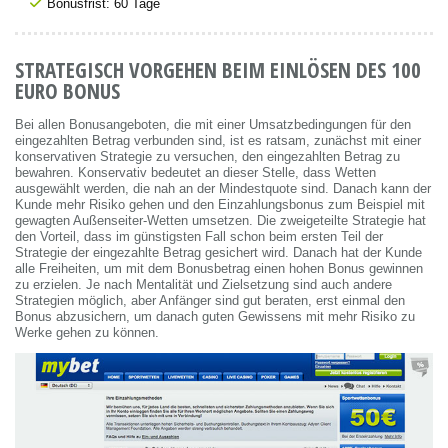
Bonusfrist: 60 Tage
STRATEGISCH VORGEHEN BEIM EINLÖSEN DES 100
EURO BONUS
Bei allen Bonusangeboten, die mit einer Umsatzbedingungen für den
eingezahlten Betrag verbunden sind, ist es ratsam, zunächst mit einer
konservativen Strategie zu versuchen, den eingezahlten Betrag zu
bewahren. Konservativ bedeutet an dieser Stelle, dass Wetten
ausgewählt werden, die nah an der Mindestquote sind. Danach kann der
Kunde mehr Risiko gehen und den Einzahlungsbonus zum Beispiel mit
gewagten Außenseiter-Wetten umsetzen. Die zweigeteilte Strategie hat
den Vorteil, dass im günstigsten Fall schon beim ersten Teil der
Strategie der eingezahlte Betrag gesichert wird. Danach hat der Kunde
alle Freiheiten, um mit dem Bonusbetrag einen hohen Bonus gewinnen
zu erzielen. Je nach Mentalität und Zielsetzung sind auch andere
Strategien möglich, aber Anfänger sind gut beraten, erst einmal den
Bonus abzusichern, um danach guten Gewissens mit mehr Risiko zu
Werke gehen zu können.