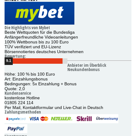
Die Highlights von Mybet
Beste Wettquoten für die Bundesliga
Anfängerfreundliche Videoanleitungen
100% Wettbonus bis zu 100 Euro
TÜV verifiziert und EU-Lizenz
Börsennotiertes deutsches Unternehmen
Bewertung:
9.1
Anbieter im Überblick
Neukundenbonus
Höhe: 100 % bis 100 Euro
Art: Einzahlungsbonus
Bedingungen: 5x Einzahlung + Bonus
Quote: 2,0
Kundenservice
kostenlose Hotline
01805 224 114
Per Mail, Kontaktformular und Live-Chat in Deutsch
Zahlungsmethoden