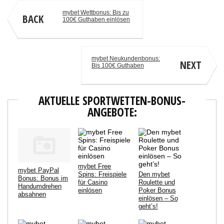
mybet Wettbonus: Bis zu
BACK
100€ Guthaben einlösen
mybet Neukundenbonus:
NEXT
Bis 100€ Guthaben
AKTUELLE SPORTWETTEN-BONUS-
ANGEBOTE:
mybet Free
mybet PayPal
Spins: Freispiele
Den mybet
Bonus: Bonus im
für Casino
Roulette und
Handumdrehen
einlösen
Poker Bonus
absahnen
einlösen – So
geht’s!