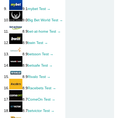
9.
9.1
mybet Test →
10.
9.0
Big Bet World Test →
11.
8.9
bet-at-home Test →
12.
8.9
bwin Test →
13.
8.9
betsson Test →
14.
8.9
betsafe Test →
15.
8.9
Rivalo Test →
16.
8.9
Racebets Test →
17.
8.7
ComeOn Test →
18.
8.7
betvictor Test →