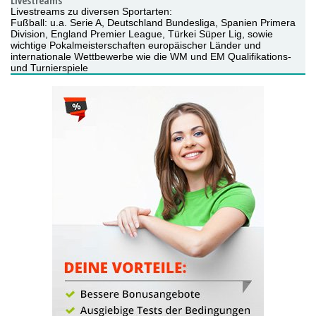
Livestreams
Livestreams zu diversen Sportarten:
Fußball: u.a. Serie A, Deutschland Bundesliga, Spanien Primera
Division, England Premier League, Türkei Süper Lig, sowie
wichtige Pokalmeisterschaften europäischer Länder und
internationale Wettbewerbe wie die WM und EM Qualifikations-
und Turnierspiele