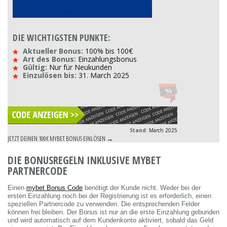
DIE WICHTIGSTEN PUNKTE:
Aktueller Bonus:
100% bis 100€
Art des Bonus:
Einzahlungsbonus
Gültig:
Nur für Neukunden
Einzulösen bis:
31. March 2025
kein Code notwendig
Stand:
March 2025
JETZT DEINEN 100€ MYBET BONUS EINLÖSEN →
DIE BONUSREGELN INKLUSIVE MYBET
PARTNERCODE
Einen
mybet Bonus Code
benötigt der Kunde nicht. Weder bei der
ersten Einzahlung noch bei der Registrierung ist es erforderlich, einen
speziellen Partnercode zu verwenden. Die entsprechenden Felder
können frei bleiben. Der Bonus ist nur an die erste Einzahlung gebunden
und wird automatisch auf dem Kundenkonto aktiviert, sobald das Geld