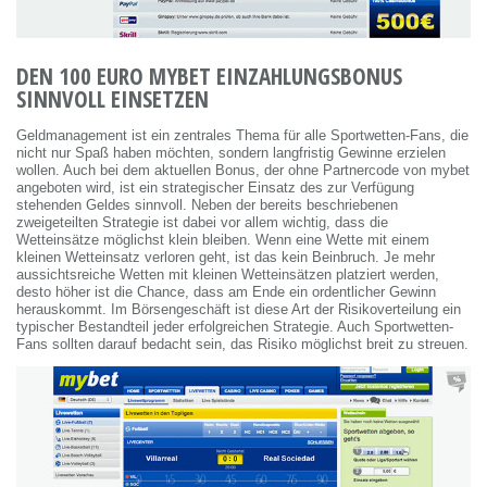
DEN 100 EURO MYBET EINZAHLUNGSBONUS
SINNVOLL EINSETZEN
Geldmanagement ist ein zentrales Thema für alle Sportwetten-Fans, die
nicht nur Spaß haben möchten, sondern langfristig Gewinne erzielen
wollen. Auch bei dem aktuellen Bonus, der ohne Partnercode von mybet
angeboten wird, ist ein strategischer Einsatz des zur Verfügung
stehenden Geldes sinnvoll. Neben der bereits beschriebenen
zweigeteilten Strategie ist dabei vor allem wichtig, dass die
Wetteinsätze möglichst klein bleiben. Wenn eine Wette mit einem
kleinen Wetteinsatz verloren geht, ist das kein Beinbruch. Je mehr
aussichtsreiche Wetten mit kleinen Wetteinsätzen platziert werden,
desto höher ist die Chance, dass am Ende ein ordentlicher Gewinn
herauskommt. Im Börsengeschäft ist diese Art der Risikoverteilung ein
typischer Bestandteil jeder erfolgreichen Strategie. Auch Sportwetten-
Fans sollten darauf bedacht sein, das Risiko möglichst breit zu streuen.