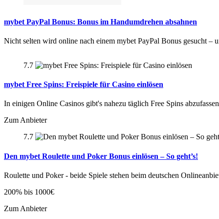
mybet PayPal Bonus: Bonus im Handumdrehen absahnen
Nicht selten wird online nach einem mybet PayPal Bonus gesucht – un
7.7
mybet Free Spins: Freispiele für Casino einlösen
In einigen Online Casinos gibt's nahezu täglich Free Spins abzufass
Zum Anbieter
7.7
Den mybet Roulette und Poker Bonus einlösen – So geht’s!
Roulette und Poker - beide Spiele stehen beim deutschen Onlineanbie
200% bis 1000€
Zum Anbieter