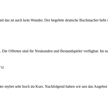
d das ist auch kein Wunder. Der begehrte deutsche Buchmacher hebt sic
en. Die Offerten sind für Neukunden und Bestandspieler verfügbar. Im 
ter mybet sehr hoch im Kurs. Nachfolgend haben wir uns das Angebot d