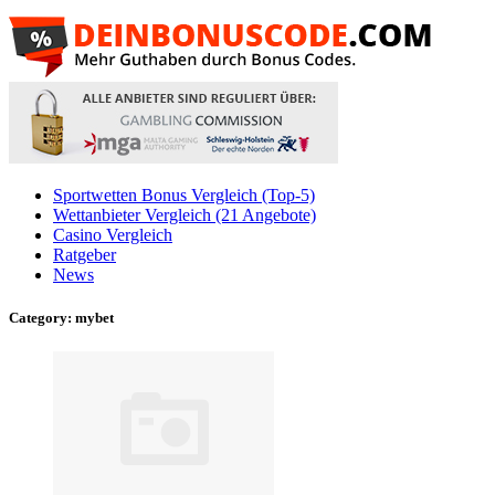
Sportwetten Bonus Vergleich (Top-5)
Wettanbieter Vergleich (21 Angebote)
Casino Vergleich
Ratgeber
News
Category:
mybet