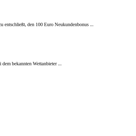
zu entschließt, den 100 Euro Neukundenbonus ...
i dem bekannten Wettanbieter ...