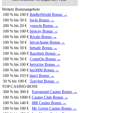
Weitere Bonusangebote
100 % bis 100 €
BigBetWorld Bonus →
100 % bis 50 €
bwin Bonus →
200 % bis 20 €
youwin Bonus →
100 % bis 100 €
betway Bonus →
100 % bis 100 €
Rivalo Bonus →
100 % bis 50 €
bet-at-home Bonus →
100 % bis 50 €
betsafe Bonus →
100 % bis 100 €
Racebets Bonus →
100 % bis 50 €
ComeOn Bonus →
100 % bis 100 €
betvictor Bonus →
100 % bis 100 €
bet3000 Bonus →
100 % bis 103 €
tipp3 Bonus →
50 % bis 100 €
Tonybet Bonus →
TOP CASINO-BONI
300 % bis 300 €
Eurogrand Casino Bonus →
100 % bis 1000 €
Casino Club Bonus →
100 % bis 140 €
888 Casino Bonus →
100 % bis 100 €
Mr. Green Casino Bonus →