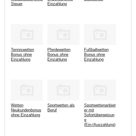
Steuer
Einzahlung
Tenniswetten
Pferdewetten
Fußballwetten
Bonus ohne
Bonus ohne
Bonus ohne
Einzahlung
Einzahlung
Einzahlung
Wetten
Sportwetten als
Sportwettenanbiet
Neukundenbonus
Beruf
er mit
ohne Einzahlung
Sofortüberweisun
g
(Ein-/Auszahlung)