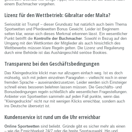
einem Buchmacher vorgehen.
Lizenz für den Wettbetrieb: Gibraltar oder Malta?
Seriosität ist Trumpf – dieser Grundsatz hat natürlich auch beim Thema
Sportwetten und Pferdewetten Bonus Gewicht. Leider ist Beginnern
selten klar, woran sich dieses Merkmal erkennen lässt. Ein wesentlicher
Punkt betrifft die
Kontrolle der Buchmacher
. Sowohl in Bezug auf den
Umgang mit den Wettkonten der Mitglieder als auch hinsichtlich des
Wettbewerbs müssen klare Regeln gelten. Die Lizenz und Regulierung
durch eine Behörde ist das Aushängeschild seriöse Bookies.
Transparenz bei den Geschäftsbedingungen
Das Kleingedruckte klickt man nur allzugern einfach weg. Ist es doch
mühselig, sich mit jedem einzelnen Paragrafen – vielleicht noch in einer
fremden Sprache – auseinanderzusetzen. Leider werden sich Einsteiger
schnell eines besseren belehren lassen müssen. Die Geschäfts- und
Bonusbedingungen regeln schließlich alle wesentlichen Fragestellungen.
Anbieter von Sportwetten sammeln auf jeden Fall punkte, wenn das
"Kleingedruckte" nicht nur mit wenigen Klicks erreichbar, sondern auch
ins Deutsche übersetzt ist.
Kundenservice ist rund um die Uhr erreichbar
Online Sportwetten
sind beliebt. Gründe gibt es sicher mehr als einen
– wie die Erreichbarkeit 24/7 oder die breite Sportauswahl. Hin und