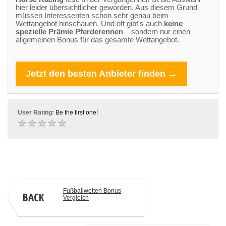
hier leider übersichtlicher geworden. Aus diesem Grund
müssen Interessenten schon sehr genau beim
Wettangebot hinschauen. Und oft gibt's auch
keine
spezielle Prämie Pferderennen
– sondern nur einen
allgemeinen Bonus für das gesamte Wettangebot.
Jetzt den besten Anbieter finden →
User Rating:
Be the first one!
deinbonuscode.com
Fußballwetten Bonus
BACK
Vergleich