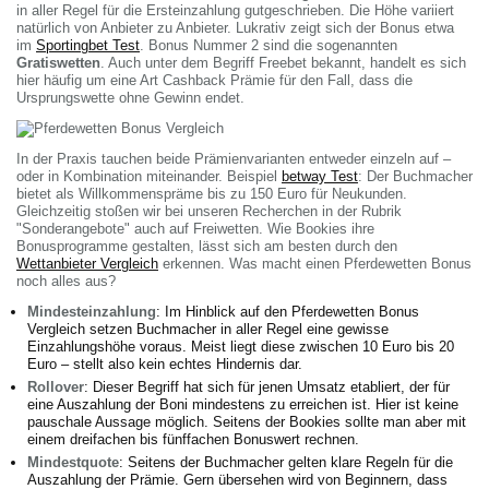
in aller Regel für die Ersteinzahlung gutgeschrieben. Die Höhe variiert
natürlich von Anbieter zu Anbieter. Lukrativ zeigt sich der Bonus etwa
im
Sportingbet Test
. Bonus Nummer 2 sind die sogenannten
Gratiswetten
. Auch unter dem Begriff Freebet bekannt, handelt es sich
hier häufig um eine Art Cashback Prämie für den Fall, dass die
Ursprungswette ohne Gewinn endet.
In der Praxis tauchen beide Prämienvarianten entweder einzeln auf –
oder in Kombination miteinander. Beispiel
betway Test
: Der Buchmacher
bietet als Willkommenspräme bis zu 150 Euro für Neukunden.
Gleichzeitig stoßen wir bei unseren Recherchen in der Rubrik
"Sonderangebote" auch auf Freiwetten. Wie Bookies ihre
Bonusprogramme gestalten, lässt sich am besten durch den
Wettanbieter Vergleich
erkennen. Was macht einen Pferdewetten Bonus
noch alles aus?
Mindesteinzahlung
: Im Hinblick auf den Pferdewetten Bonus
Vergleich setzen Buchmacher in aller Regel eine gewisse
Einzahlungshöhe voraus. Meist liegt diese zwischen 10 Euro bis 20
Euro – stellt also kein echtes Hindernis dar.
Rollover
: Dieser Begriff hat sich für jenen Umsatz etabliert, der für
eine Auszahlung der Boni mindestens zu erreichen ist. Hier ist keine
pauschale Aussage möglich. Seitens der Bookies sollte man aber mit
einem dreifachen bis fünffachen Bonuswert rechnen.
Mindestquote
: Seitens der Buchmacher gelten klare Regeln für die
Auszahlung der Prämie. Gern übersehen wird von Beginnern, dass