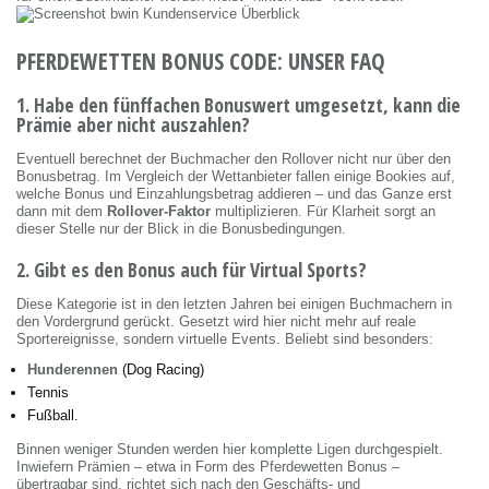
PFERDEWETTEN BONUS CODE: UNSER FAQ
1. Habe den fünffachen Bonuswert umgesetzt, kann die
Prämie aber nicht auszahlen?
Eventuell berechnet der Buchmacher den Rollover nicht nur über den
Bonusbetrag. Im Vergleich der Wettanbieter fallen einige Bookies auf,
welche Bonus und Einzahlungsbetrag addieren – und das Ganze erst
dann mit dem
Rollover-Faktor
multiplizieren. Für Klarheit sorgt an
dieser Stelle nur der Blick in die Bonusbedingungen.
2. Gibt es den Bonus auch für Virtual Sports?
Diese Kategorie ist in den letzten Jahren bei einigen Buchmachern in
den Vordergrund gerückt. Gesetzt wird hier nicht mehr auf reale
Sportereignisse, sondern virtuelle Events. Beliebt sind besonders:
Hunderennen
(Dog Racing)
Tennis
Fußball.
Binnen weniger Stunden werden hier komplette Ligen durchgespielt.
Inwiefern Prämien – etwa in Form des Pferdewetten Bonus –
übertragbar sind, richtet sich nach den Geschäfts- und