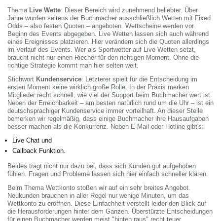
Thema
Live Wette
: Dieser Bereich wird zunehmend beliebter. Über
Jahre wurden seitens der Buchmacher ausschließlich Wetten mit Fixed
Odds – also festen Quoten – angeboten. Wettscheine werden vor
Beginn des Events abgegeben. Live Wetten lassen sich auch während
eines Ereignisses platzieren. Hier verändern sich die Quoten allerdings
im Verlauf des Events. Wer als Sportwetter auf Live Wetten setzt,
braucht nicht nur einen Riecher für den richtigen Moment. Ohne die
richtige Strategie kommt man hier selten weit.
Stichwort
Kundenservice
: Letzterer spielt für die Entscheidung im
ersten Moment keine wirklich große Rolle. In der Praxis merken
Mitglieder recht schnell, wie viel der Support beim Buchmacher wert ist.
Neben der Erreichbarkeit – am besten natürlich rund um die Uhr – ist ein
deutschsprachiger Kundenservice immer vorteilhaft. An dieser Stelle
bemerken wir regelmäßig, dass einige Buchmacher ihre Hausaufgaben
besser machen als die Konkurrenz. Neben E-Mail oder Hotline gibt's:
Live Chat und
Callback Funktion.
Beides trägt nicht nur dazu bei, dass sich Kunden gut aufgehoben
fühlen. Fragen und Probleme lassen sich hier einfach schneller klären.
Beim Thema Wettkonto stoßen wir auf ein sehr breites Angebot.
Neukunden brauchen in aller Regel nur wenige Minuten, um das
Wettkonto zu eröffnen. Diese Einfachheit verstellt leider den Blick auf
die Herausforderungen hinter dem Ganzen. Überstürzte Entscheidungen
für einen Buchmacher werden meist "hinten raus" recht teuer.