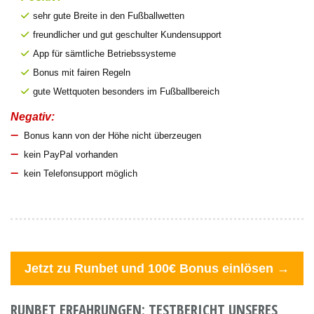
sehr gute Breite in den Fußballwetten
freundlicher und gut geschulter Kundensupport
App für sämtliche Betriebssysteme
Bonus mit fairen Regeln
gute Wettquoten besonders im Fußballbereich
Negativ:
Bonus kann von der Höhe nicht überzeugen
kein PayPal vorhanden
kein Telefonsupport möglich
Jetzt zu Runbet und 100€ Bonus einlösen →
RUNBET ERFAHRUNGEN: TESTBERICHT UNSERES