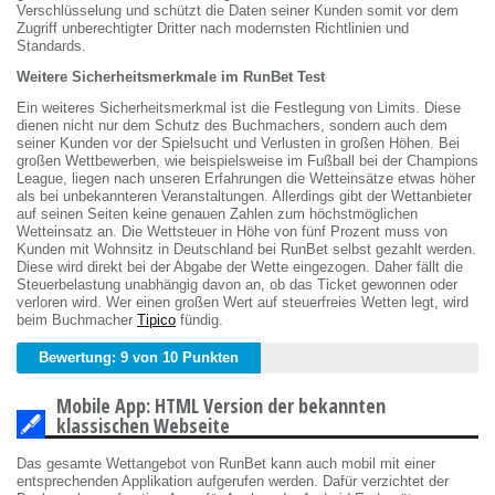
Verschlüsselung und schützt die Daten seiner Kunden somit vor dem
Zugriff unberechtigter Dritter nach modernsten Richtlinien und
Standards.
Weitere Sicherheitsmerkmale im RunBet Test
Ein weiteres Sicherheitsmerkmal ist die Festlegung von Limits. Diese
dienen nicht nur dem Schutz des Buchmachers, sondern auch dem
seiner Kunden vor der Spielsucht und Verlusten in großen Höhen. Bei
großen Wettbewerben, wie beispielsweise im Fußball bei der Champions
League, liegen nach unseren Erfahrungen die Wetteinsätze etwas höher
als bei unbekannteren Veranstaltungen. Allerdings gibt der Wettanbieter
auf seinen Seiten keine genauen Zahlen zum höchstmöglichen
Wetteinsatz an. Die Wettsteuer in Höhe von fünf Prozent muss von
Kunden mit Wohnsitz in Deutschland bei RunBet selbst gezahlt werden.
Diese wird direkt bei der Abgabe der Wette eingezogen. Daher fällt die
Steuerbelastung unabhängig davon an, ob das Ticket gewonnen oder
verloren wird. Wer einen großen Wert auf steuerfreies Wetten legt, wird
beim Buchmacher
Tipico
fündig.
Bewertung: 9 von 10 Punkten
Mobile App: HTML Version der bekannten
klassischen Webseite
Das gesamte Wettangebot von RunBet kann auch mobil mit einer
entsprechenden Applikation aufgerufen werden. Dafür verzichtet der