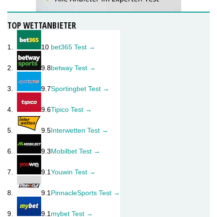
TOP WETTANBIETER
1.
10
bet365 Test →
2.
9.8
betway Test →
3.
9.7
Sportingbet Test →
4.
9.6
Tipico Test →
5.
9.5
Interwetten Test →
6.
9.3
Mobilbet Test →
7.
9.1
Youwin Test →
8.
9.1
PinnacleSports Test →
9.
9.1
mybet Test →