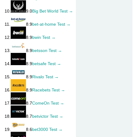
10.
9.0
Big Bet World Test →
11.
8.9
bet-at-home Test →
12.
8.9
bwin Test →
13.
8.9
betsson Test →
14.
8.9
betsafe Test →
15.
8.9
Rivalo Test →
16.
8.9
Racebets Test →
17.
8.7
ComeOn Test →
18.
8.7
betvictor Test →
19.
8.6
bet3000 Test →