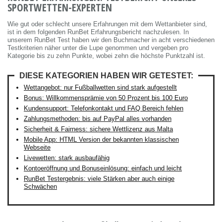
SPORTWETTEN-EXPERTEN
Wie gut oder schlecht unsere Erfahrungen mit dem Wettanbieter sind,
ist in dem folgenden RunBet Erfahrungsbericht nachzulesen. In
unserem RunBet Test haben wir den Buchmacher in acht verschiedenen
Testkriterien näher unter die Lupe genommen und vergeben pro
Kategorie bis zu zehn Punkte, wobei zehn die höchste Punktzahl ist.
DIESE KATEGORIEN HABEN WIR GETESTET:
Wettangebot: nur Fußballwetten sind stark aufgestellt
Bonus: Willkommensprämie von 50 Prozent bis 100 Euro
Kundensupport: Telefonkontakt und FAQ Bereich fehlen
Zahlungsmethoden: bis auf PayPal alles vorhanden
Sicherheit & Fairness: sichere Wettlizenz aus Malta
Mobile App: HTML Version der bekannten klassischen
Webseite
Livewetten: stark ausbaufähig
Kontoeröffnung und Bonuseinlösung: einfach und leicht
RunBet Testergebnis: viele Stärken aber auch einige
Schwächen