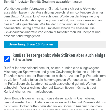
Schritt 4: Letzter Schritt: Gewinne auszahlen lassen
Wer die gesamten Vorgaben erfüllt hat, kann sich seine Gewinne
auszahlen lassen. Der Auszahlungsbereich ist im Kontenbereich unter
dem Button "Auszahlung" vorzufinden. Wurde bei der Registrierung
noch keine Legitimationsprüfung durchgeführt, so muss diese nun an
dieser Stelle geschehen. Wie bei der Einzahlung sind hierfür der
gewünschte Betrag sowie die Transfermethode zu erfassen. Die
Gewinnauszahlung wird von einem Mitarbeiter manuell überprüft und
anschließend freigegeben.
Bewertung: 9 von 10 Punkten
RunBet Testergebnis: viele Stärken aber auch einige
Schwächen
RunBet ist anscheinend bemüht, seinen Kunden eine ausgewogene
Mischung an Sportwetten und guten Gewinnmöglichkeiten zu bieten.
Trotzdem strebt es der Buchmacher nicht an, zu den Top Wettanbietern
zu zählen. Positiv fallen die hervorragenden Wettquoten auf, vor allem
im Fußballbereich. Letzterer ist auch ausreichend gut mit Wetten
aufgestellt. Wer allerdings eher auf Exoten tippen möchte, ist bei
RunBet eher schlecht aufgehoben.
Beim Bonus finden wir es gut, dass dieser auch im Casinobereich
genutzt werden kann. Dafür kann er in seiner Höhe und Prozentzahl uns
nicht vom Hocker reißen. Wer den vollen Bonus in Anspruch nehmen