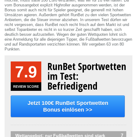
möchte, muss satte 200 Euro einzahlen, was wir für zu viel halten. Da
vom Bonusangebot explizit Highroller ausgenommen werden, ist der
Bonus somit auch nicht für Spieler geeignet, die generell mit hohen
Umsätzen agieren. Außerdem gehört RunBet zu den vielen Sportwetten
Anbietern, die die Steuer immer abziehen. In unserem Test dürfen wir
nicht vergessen, dass RunBet noch recht frisch auf dem Markt ist und
selbst Topanbieter es nicht in so kurzer Zeit geschafft haben, sich
deutlich besser aufzustellen. Wegen der guten Wettquoten lohnt sich
eine Anmeldung für alle diejenigen Tipper, die Fußballwetten bevorzugen
und auf Randsportarten verzichten können. Wir vergeben 63 von 80
Punkten.
RunBet Sportwetten
7.9
im Test:
Befriedigend
REVIEW SCORE
Jetzt 100€ RunBet Sportwetten
Bonus einlösen >>
7
Wettangebot: nur Fußballwetten sind stark