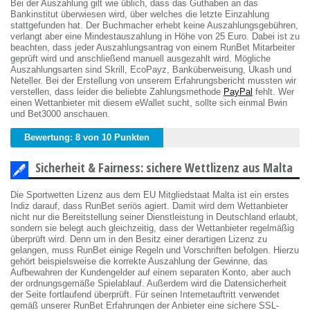
Bei der Auszahlung gilt wie üblich, dass das Guthaben an das
Bankinstitut überwiesen wird, über welches die letzte Einzahlung
stattgefunden hat. Der Buchmacher erhebt keine Auszahlungsgebühren,
verlangt aber eine Mindestauszahlung in Höhe von 25 Euro. Dabei ist zu
beachten, dass jeder Auszahlungsantrag von einem RunBet Mitarbeiter
geprüft wird und anschließend manuell ausgezahlt wird. Mögliche
Auszahlungsarten sind Skrill, EcoPayz, Banküberweisung, Ukash und
Neteller. Bei der Erstellung von unserem Erfahrungsbericht mussten wir
verstellen, dass leider die beliebte Zahlungsmethode
PayPal
fehlt. Wer
einen Wettanbieter mit diesem eWallet sucht, sollte sich einmal Bwin
und Bet3000 anschauen.
Bewertung: 8 von 10 Punkten
Sicherheit & Fairness: sichere Wettlizenz aus Malta
Die Sportwetten Lizenz aus dem EU Mitgliedstaat Malta ist ein erstes
Indiz darauf, dass RunBet seriös agiert. Damit wird dem Wettanbieter
nicht nur die Bereitstellung seiner Dienstleistung in Deutschland erlaubt,
sondern sie belegt auch gleichzeitig, dass der Wettanbieter regelmäßig
überprüft wird. Denn um in den Besitz einer derartigen Lizenz zu
gelangen, muss RunBet einige Regeln und Vorschriften befolgen. Hierzu
gehört beispielsweise die korrekte Auszahlung der Gewinne, das
Aufbewahren der Kundengelder auf einem separaten Konto, aber auch
der ordnungsgemäße Spielablauf. Außerdem wird die Datensicherheit
der Seite fortlaufend überprüft. Für seinen Internetauftritt verwendet
gemäß unserer RunBet Erfahrungen der Anbieter eine sichere SSL-