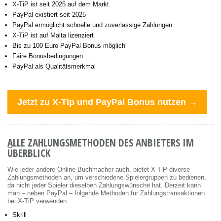
X-TiP ist seit 2025 auf dem Markt
PayPal existiert seit 2025
PayPal ermöglicht schnelle und zuverlässige Zahlungen
X-TiP ist auf Malta lizenziert
Bis zu 100 Euro PayPal Bonus möglich
Faire Bonusbedingungen
PayPal als Qualitätsmerkmal
Jetzt zu X-Tip und PayPal Bonus nutzen →
ALLE ZAHLUNGSMETHODEN DES ANBIETERS IM
ÜBERBLICK
Wie jeder andere Online Buchmacher auch, bietet X-TiP diverse
Zahlungsmethoden an, um verschiedene Spielergruppen zu bedienen,
da nicht jeder Spieler dieselben Zahlungswünsche hat. Derzeit kann
man – neben PayPal – folgende Methoden für Zahlungstransaktionen
bei X-TiP verwenden:
Skrill