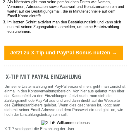
Als Nächstes gibt man seine persönlichen Daten wie Namen,
Vornamen, Adressdaten sowie Passwort und Benutzernamen ein und
wartet auf die Bestätigungsmail, die in Minutenschnelle auf dem
Email-Konto eintrifft.
Im letzten Schritt aktiviert man den Bestätigungslink und kann sich
nun mit seinen Zugangsdaten anmelden, um seine Ersteinzahlung
vorzunehmen.
Jetzt zu X-Tip und PayPal Bonus nutzen →
X-TIP MIT PAYPAL EINZAHLUNG
Um seine Ersteinzahlung mit PayPal vorzunehmen, geht man zunächst
einmal in den Kontoverwaltungsbereich. Von hier aus gelangt man über
das Kassenfeld zu den Einzahlungen. Jetzt sucht man sich die
Zahlungsmethode PayPal aus und wird dann direkt auf die Webseite
des Zahlungsanbieters geleitet. Wenn dies geschehen ist, loggt man
sich mit seiner Email-Adresse und dem Passwort ein und gibt an, wie
hoch der Einzahlungsbetrag sein soll.
X-TiP verdoppelt die Einzahlung der User.