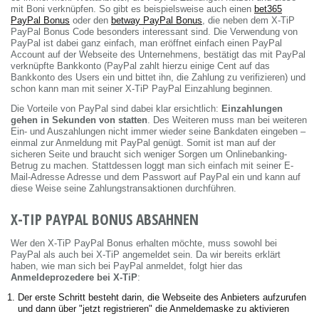
mit Boni verknüpfen. So gibt es beispielsweise auch einen
bet365
PayPal Bonus
oder den
betway PayPal Bonus
, die neben dem X-TiP
PayPal Bonus Code besonders interessant sind. Die Verwendung von
PayPal ist dabei ganz einfach, man eröffnet einfach einen PayPal
Account auf der Webseite des Unternehmens, bestätigt das mit PayPal
verknüpfte Bankkonto (PayPal zahlt hierzu einige Cent auf das
Bankkonto des Users ein und bittet ihn, die Zahlung zu verifizieren) und
schon kann man mit seiner X-TiP PayPal Einzahlung beginnen.
Die Vorteile von PayPal sind dabei klar ersichtlich:
Einzahlungen
gehen in Sekunden von statten
. Des Weiteren muss man bei weiteren
Ein- und Auszahlungen nicht immer wieder seine Bankdaten eingeben –
einmal zur Anmeldung mit PayPal genügt. Somit ist man auf der
sicheren Seite und braucht sich weniger Sorgen um Onlinebanking-
Betrug zu machen. Stattdessen loggt man sich einfach mit seiner E-
Mail-Adresse Adresse und dem Passwort auf PayPal ein und kann auf
diese Weise seine Zahlungstransaktionen durchführen.
X-TIP PAYPAL BONUS ABSAHNEN
Wer den X-TiP PayPal Bonus erhalten möchte, muss sowohl bei
PayPal als auch bei X-TiP angemeldet sein. Da wir bereits erklärt
haben, wie man sich bei PayPal anmeldet, folgt hier das
Anmeldeprozedere bei X-TiP
:
Der erste Schritt besteht darin, die Webseite des Anbieters aufzurufen
und dann über "jetzt registrieren" die Anmeldemaske zu aktivieren