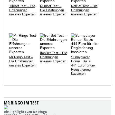
TipBet Test – Die
RunBet Test –
NetBet Test – Die
Erfahrungen
Die Erfahrungen
Erfahrungen
unseres Experten
unseres Experten
unseres Experten
IronBet Test – Die
Mr Ringo Test –
Erfahrungen
Sunnyplayer
Die Erfahrungen
unseres Experten
Bonus: Bis zu
unseres Experten
444 Euro für die
Registrierung
kassieren
MR RINGO IM TEST
Die Highlights von Mr Ringo