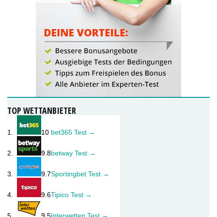
TOP WETTANBIETER
1.
10
bet365 Test →
2.
9.8
betway Test →
3.
9.7
Sportingbet Test →
4.
9.6
Tipico Test →
5.
9.5
Interwetten Test →