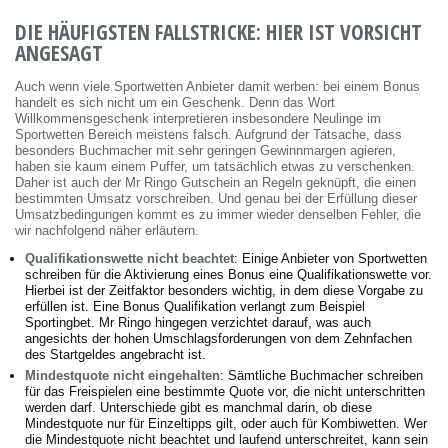
DIE HÄUFIGSTEN FALLSTRICKE: HIER IST VORSICHT
ANGESAGT
Auch wenn viele Sportwetten Anbieter damit werben: bei einem Bonus
handelt es sich nicht um ein Geschenk. Denn das Wort
Willkommensgeschenk interpretieren insbesondere Neulinge im
Sportwetten Bereich meistens falsch. Aufgrund der Tatsache, dass
besonders Buchmacher mit sehr geringen Gewinnmargen agieren,
haben sie kaum einem Puffer, um tatsächlich etwas zu verschenken.
Daher ist auch der Mr Ringo Gutschein an Regeln geknüpft, die einen
bestimmten Umsatz vorschreiben. Und genau bei der Erfüllung dieser
Umsatzbedingungen kommt es zu immer wieder denselben Fehler, die
wir nachfolgend näher erläutern.
Qualifikationswette nicht beachtet
: Einige Anbieter von Sportwetten
schreiben für die Aktivierung eines Bonus eine Qualifikationswette vor.
Hierbei ist der Zeitfaktor besonders wichtig, in dem diese Vorgabe zu
erfüllen ist. Eine Bonus Qualifikation verlangt zum Beispiel
Sportingbet. Mr Ringo hingegen verzichtet darauf, was auch
angesichts der hohen Umschlagsforderungen von dem Zehnfachen
des Startgeldes angebracht ist.
Mindestquote nicht eingehalten
: Sämtliche Buchmacher schreiben
für das Freispielen eine bestimmte Quote vor, die nicht unterschritten
werden darf. Unterschiede gibt es manchmal darin, ob diese
Mindestquote nur für Einzeltipps gilt, oder auch für Kombiwetten. Wer
die Mindestquote nicht beachtet und laufend unterschreitet, kann sein