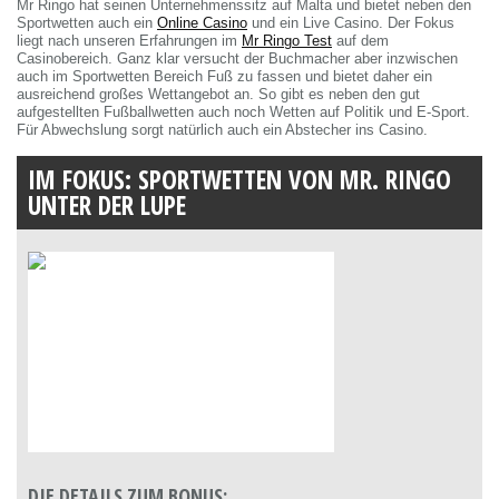
Mr Ringo hat seinen Unternehmenssitz auf Malta und bietet neben den
Sportwetten auch ein
Online Casino
und ein Live Casino. Der Fokus
liegt nach unseren Erfahrungen im
Mr Ringo Test
auf dem
Casinobereich. Ganz klar versucht der Buchmacher aber inzwischen
auch im Sportwetten Bereich Fuß zu fassen und bietet daher ein
ausreichend großes Wettangebot an. So gibt es neben den gut
aufgestellten Fußballwetten auch noch Wetten auf Politik und E-Sport.
Für Abwechslung sorgt natürlich auch ein Abstecher ins Casino.
IM FOKUS: SPORTWETTEN VON MR. RINGO
UNTER DER LUPE
DIE DETAILS ZUM BONUS: