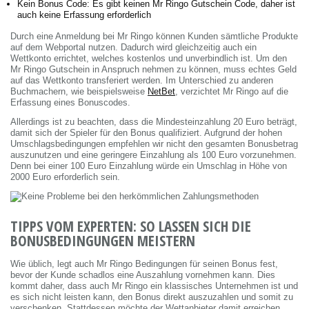
Kein Bonus Code: Es gibt keinen Mr Ringo Gutschein Code, daher ist
auch keine Erfassung erforderlich
Durch eine Anmeldung bei Mr Ringo können Kunden sämtliche Produkte
auf dem Webportal nutzen. Dadurch wird gleichzeitig auch ein
Wettkonto errichtet, welches kostenlos und unverbindlich ist. Um den
Mr Ringo Gutschein in Anspruch nehmen zu können, muss echtes Geld
auf das Wettkonto transferiert werden. Im Unterschied zu anderen
Buchmachern, wie beispielsweise
NetBet
, verzichtet Mr Ringo auf die
Erfassung eines Bonuscodes.
Allerdings ist zu beachten, dass die Mindesteinzahlung 20 Euro beträgt,
damit sich der Spieler für den Bonus qualifiziert. Aufgrund der hohen
Umschlagsbedingungen empfehlen wir nicht den gesamten Bonusbetrag
auszunutzen und eine geringere Einzahlung als 100 Euro vorzunehmen.
Denn bei einer 100 Euro Einzahlung würde ein Umschlag in Höhe von
2000 Euro erforderlich sein.
TIPPS VOM EXPERTEN: SO LASSEN SICH DIE
BONUSBEDINGUNGEN MEISTERN
Wie üblich, legt auch Mr Ringo Bedingungen für seinen Bonus fest,
bevor der Kunde schadlos eine Auszahlung vornehmen kann. Dies
kommt daher, dass auch Mr Ringo ein klassisches Unternehmen ist und
es sich nicht leisten kann, den Bonus direkt auszuzahlen und somit zu
verschenken. Stattdessen möchte der Wettanbieter damit erreichen,