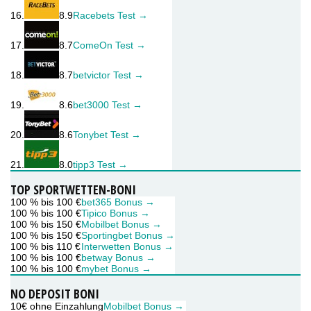
16.
8.9
Racebets Test →
17.
8.7
ComeOn Test →
18.
8.7
betvictor Test →
19.
8.6
bet3000 Test →
20.
8.6
Tonybet Test →
21.
8.0
tipp3 Test →
TOP SPORTWETTEN-BONI
100 % bis 100 €
bet365 Bonus →
100 % bis 100 €
Tipico Bonus →
100 % bis 150 €
Mobilbet Bonus →
100 % bis 150 €
Sportingbet Bonus →
100 % bis 110 €
Interwetten Bonus →
100 % bis 100 €
betway Bonus →
100 % bis 100 €
mybet Bonus →
NO DEPOSIT BONI
10€ ohne Einzahlung
Mobilbet Bonus →