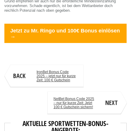
Grund empfehlen wir auch nur die erforderliche Mindesteinzahlung
vorzunehmen. Schade eigentlich, ist bei dem Wettanbieter doch
reichlich Potenzial nach oben gegeben.
Jetzt zu Mr. Ringo und 100€ Bonus einlösen
→
deinbonuscode.com
IronBet Bonus Code
BACK
2025 – jetzt nur für kurze
Zeit: 100 € Gutschein
NetBet Bonus Code 2025
NEXT
– nur für kurze Zeit: Jetzt
100 € Gutschein sichern!
AKTUELLE SPORTWETTEN-BONUS-
ANGEBOTE: