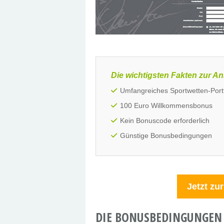
Die wichtigsten Fakten zur A
Umfangreiches Sportwetten-Portf
100 Euro Willkommensbonus
Kein Bonuscode erforderlich
Günstige Bonusbedingungen
Jetzt zu
DIE BONUSBEDINGUNGEN 