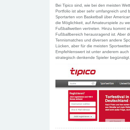
Bei Tipico sind, wie bei den meisten We
Portfolio ist aber sehr umfangreich und
Sportarten von Basketball über American
die Möglichkeit, auf Amateurspiele zu we
Fußballwetten vertreten. Hinzu kommt e
Fußballbereich herausragend ist. Aber d
Tennismatches und diversen andere Sporte
Lücken, aber für die meisten Sportwetten
Empfehlenswert ist unter anderem auch
strategisch denkende Spieler begünstigt