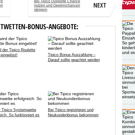
rd
Bei Tipico Doppelte Chance
NEXT
en
nutzen und Gewinnchancen
steigern
RTWETTEN-BONUS-ANGEBOTE:
d der Tipico Roulette
Tipico Bonus Auszahlung –
eingelöst!
Darauf sollte geachtet werden
r Tipico Systemwette
Bei Tipico registrieren und
eich: So funktioniert es
Neukundenbonus bekommen