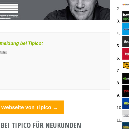
2.
3.
4.
nmeldung bei Tipico:
5.
olio
6.
7.
8.
9.
r Webseite von Tipico →
10.
11.
BEI TIPICO FÜR NEUKUNDEN