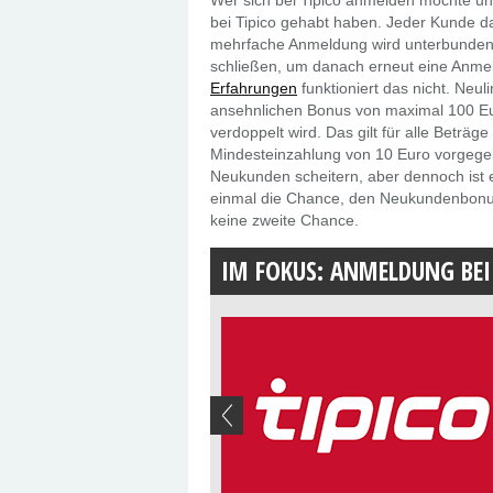
Wer sich bei Tipico anmelden möchte und 
bei Tipico gehabt haben. Jeder Kunde 
mehrfache Anmeldung wird unterbunden, 
schließen, um danach erneut eine Anme
Erfahrungen
funktioniert das nicht. Neul
ansehnlichen Bonus von maximal 100 E
verdoppelt wird. Das gilt für alle Beträ
Mindesteinzahlung von 10 Euro vorgege
Neukunden scheitern, aber dennoch ist e
einmal die Chance, den Neukundenbonus 
keine zweite Chance.
IM FOKUS: ANMELDUNG BEI