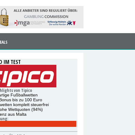
EALS
O IM TEST
hlights von Tipico
artige Fußballwetten
onus bis zu 100 Euro
wetten komplett steuerfrei
ohe Wettquoten (94%)
enz aus Malta
ung: