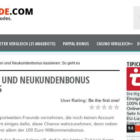
TER VERGLEICH (21 ANGEBOTE)
PAYPAL BONUS
CASINO VERGLEICH
D
TIPIC
den und Neukundenbonus kassieren: So geht es
EN UND NEUKUNDENBONUS
S
Die Hig
Einzig
User Rating:
Be the first one!
100% B
Online
Sehr h
Sportwetten-Freunde vornehmen, die noch keinen Account
EU-Liz
Bewert
ht einiges dafür, diese Chance wahrzunehmen, denn neben
9.6
 vor allem der 100 Euro Willkommensbonus.