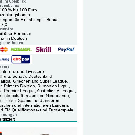
r im Überblick
ndenbonus
100 % bis 100 Euro
inzahlungsbonus
ungen: 3x Einzahlung + Bonus
 2,0
service
il über Formular
hat in Deutsch
ngsmethoden
reams
onferenz und Livescore
l: u.a. Serie A, Deutschland
alliga, Griechenland Super League,
n Primera Division, Rumänien Liga I,
d Premier League, Australien A League,
eisterschaften aus den Niederlande,
n, Türkei, Spanien und anderen
ischen und internationalen Ländern,
 EM Qualifikations- und Turnierspiele
chnungen
tifiziert