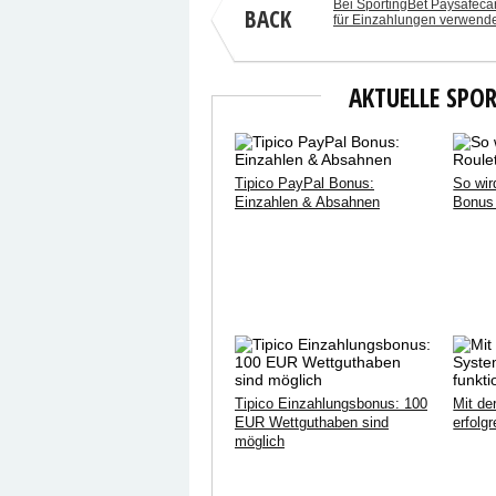
Bei SportingBet Paysafeca
BACK
für Einzahlungen verwend
AKTUELLE SPO
Tipico PayPal Bonus:
So wir
Einzahlen & Absahnen
Bonus 
Tipico Einzahlungsbonus: 100
Mit de
EUR Wettguthaben sind
erfolgr
möglich