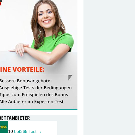
WETTANBIETER
10
bet365 Test →