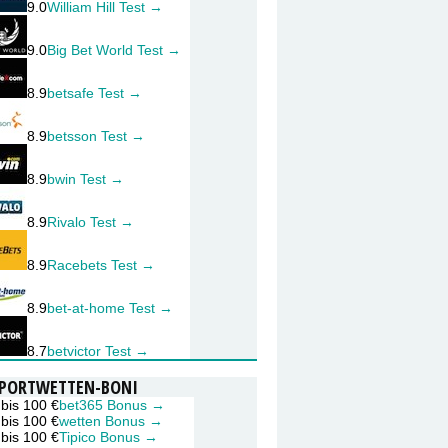
9.0
William Hill Test →
9.0
Big Bet World Test →
8.9
betsafe Test →
8.9
betsson Test →
8.9
bwin Test →
8.9
Rivalo Test →
8.9
Racebets Test →
8.9
bet-at-home Test →
8.7
betvictor Test →
SPORTWETTEN-BONI
bis 100 €
bet365 Bonus →
bis 100 €
wetten Bonus →
bis 100 €
Tipico Bonus →