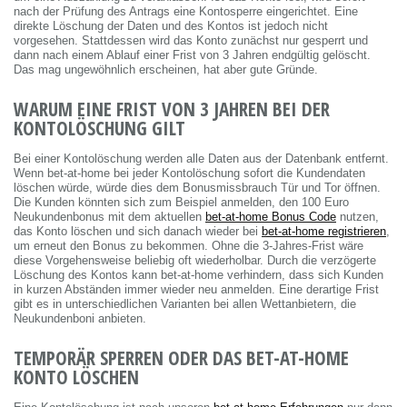
nach der Prüfung des Antrags eine Kontosperre eingerichtet. Eine
direkte Löschung der Daten und des Kontos ist jedoch nicht
vorgesehen. Stattdessen wird das Konto zunächst nur gesperrt und
dann nach einem Ablauf einer Frist von 3 Jahren endgültig gelöscht.
Das mag ungewöhnlich erscheinen, hat aber gute Gründe.
WARUM EINE FRIST VON 3 JAHREN BEI DER
KONTOLÖSCHUNG GILT
Bei einer Kontolöschung werden alle Daten aus der Datenbank entfernt.
Wenn bet-at-home bei jeder Kontolöschung sofort die Kundendaten
löschen würde, würde dies dem Bonusmissbrauch Tür und Tor öffnen.
Die Kunden könnten sich zum Beispiel anmelden, den 100 Euro
Neukundenbonus mit dem aktuellen
bet-at-home Bonus Code
nutzen,
das Konto löschen und sich danach wieder bei
bet-at-home registrieren
,
um erneut den Bonus zu bekommen. Ohne die 3-Jahres-Frist wäre
diese Vorgehensweise beliebig oft wiederholbar. Durch die verzögerte
Löschung des Kontos kann bet-at-home verhindern, dass sich Kunden
in kurzen Abständen immer wieder neu anmelden. Eine derartige Frist
gibt es in unterschiedlichen Varianten bei allen Wettanbietern, die
Neukundenboni anbieten.
TEMPORÄR SPERREN ODER DAS BET-AT-HOME
KONTO LÖSCHEN