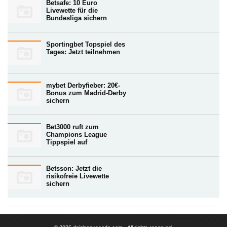
Betsafe: 10 Euro
Livewette für die
Bundesliga sichern
Sportingbet Topspiel des
Tages: Jetzt teilnehmen
mybet Derbyfieber: 20€-
Bonus zum Madrid-Derby
sichern
Bet3000 ruft zum
Champions League
Tippspiel auf
Betsson: Jetzt die
risikofreie Livewette
sichern