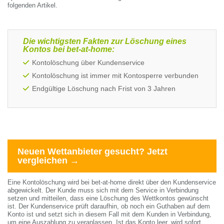
folgenden Artikel.
Die wichtigsten Fakten zur Löschung eines
Kontos bei bet-at-home:
Kontolöschung über Kundenservice
Kontolöschung ist immer mit Kontosperre verbunden
Endgültige Löschung nach Frist von 3 Jahren
Neuen Wettanbieter gesucht? Jetzt
vergleichen →
Eine Kontolöschung wird bei bet-at-home direkt über den Kundenservice
abgewickelt. Der Kunde muss sich mit dem Service in Verbindung
setzen und mitteilen, dass eine Löschung des Wettkontos gewünscht
ist. Der Kundenservice prüft daraufhin, ob noch ein Guthaben auf dem
Konto ist und setzt sich in diesem Fall mit dem Kunden in Verbindung,
um eine Auszahlung zu veranlassen. Ist das Konto leer, wird sofort