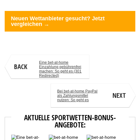
Neuen Wettanbieter gesucht? Jetzt
vergleichen →
deinbonuscode.com
Eine bet-at-home
BACK
Einzahlung gebührenfrei
machen: So geht es (301
Redirected)
Bei bet-at-home PayPal
NEXT
als Zahlungsmittel
nutzen: So geht es
AKTUELLE SPORTWETTEN-BONUS-
ANGEBOTE: