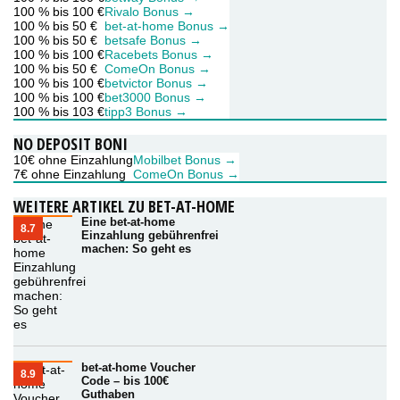
100 % bis 100 €
Rivalo Bonus →
100 % bis 50 €
bet-at-home Bonus →
100 % bis 50 €
betsafe Bonus →
100 % bis 100 €
Racebets Bonus →
100 % bis 50 €
ComeOn Bonus →
100 % bis 100 €
betvictor Bonus →
100 % bis 100 €
bet3000 Bonus →
100 % bis 103 €
tipp3 Bonus →
NO DEPOSIT BONI
10€ ohne Einzahlung
Mobilbet Bonus →
7€ ohne Einzahlung
ComeOn Bonus →
WEITERE ARTIKEL ZU BET-AT-HOME
Eine bet-at-home
8.7
Einzahlung gebührenfrei
machen: So geht es
bet-at-home Voucher
8.9
Code – bis 100€
Guthaben