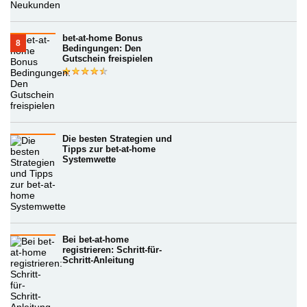
bet-at-home Bonus
8
Bedingungen: Den
Gutschein freispielen
Die besten Strategien und
Tipps zur bet-at-home
Systemwette
Bei bet-at-home
registrieren: Schritt-für-
Schritt-Anleitung