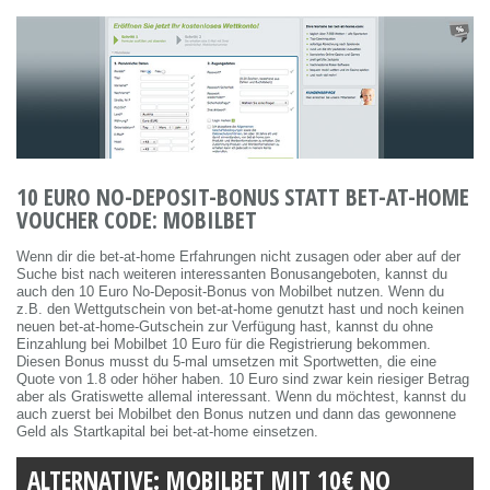
10 EURO NO-DEPOSIT-BONUS STATT BET-AT-HOME
VOUCHER CODE: MOBILBET
Wenn dir die bet-at-home Erfahrungen nicht zusagen oder aber auf der
Suche bist nach weiteren interessanten Bonusangeboten, kannst du
auch den 10 Euro No-Deposit-Bonus von Mobilbet nutzen. Wenn du
z.B. den Wettgutschein von bet-at-home genutzt hast und noch keinen
neuen bet-at-home-Gutschein zur Verfügung hast, kannst du ohne
Einzahlung bei Mobilbet 10 Euro für die Registrierung bekommen.
Diesen Bonus musst du 5-mal umsetzen mit Sportwetten, die eine
Quote von 1.8 oder höher haben. 10 Euro sind zwar kein riesiger Betrag
aber als Gratiswette allemal interessant. Wenn du möchtest, kannst du
auch zuerst bei Mobilbet den Bonus nutzen und dann das gewonnene
Geld als Startkapital bei bet-at-home einsetzen.
ALTERNATIVE: MOBILBET MIT 10€ NO