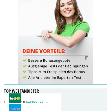
TOP WETTANBIETER
1.
10
bet365 Test →