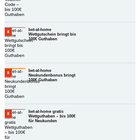
bet-at-home
8
Wettgutschein bringt bis
100€ Guthaben
bet-at-home
8
Neukundenbonus bringt
100€ Guthaben
bet-at-home gratis
8
Wettguthaben – bis 100€
für Neukunden