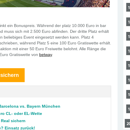
1
1
nkt ein Bonuspreis. Während der platz 10.000 Euro in bar
 muss sich mit 2.500 Euro abfinden. Der dritte Platz erhält
1
in beliebiges Event eingesetzt werden kann. Platz 4
chrieben, während Platz 5 eine 100 Euro Gratiswette erhält.
ktion mit einer 50 Euro Freiwette belohnt. Alle Ränge die
1
5 Euro Gratiswette von
betway
.
1
 sichern
1
1
Barcelona vs. Bayern München
1
uro CL- oder EL-Wette
. Real sichern
20
? Einsatz zurück!