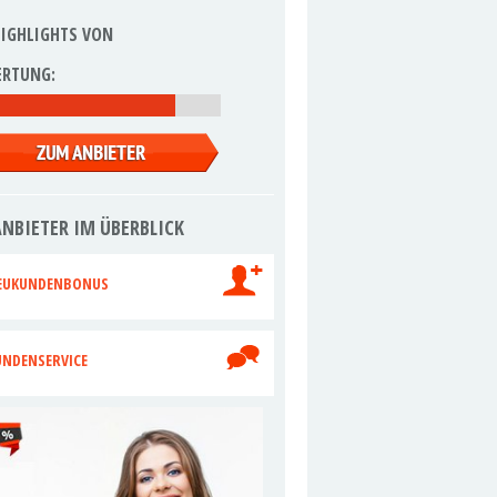
HIGHLIGHTS VON
ERTUNG:
ANBIETER IM ÜBERBLICK
EUKUNDENBONUS
UNDENSERVICE