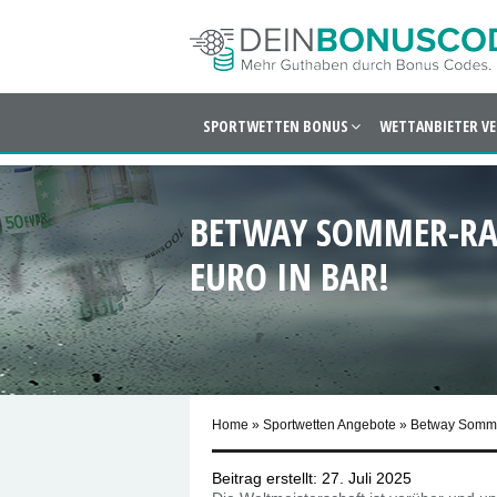
SPORTWETTEN BONUS
WETTANBIETER VE
BETWAY SOMMER-RANG
EURO IN BAR!
Home
»
Sportwetten Angebote
»
Betway Sommer
Beitrag erstellt: 27. Juli 2025