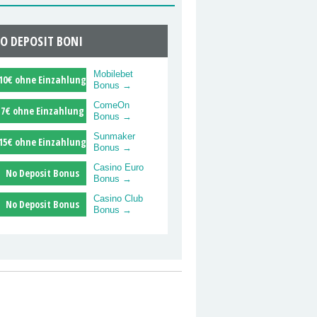
O DEPOSIT BONI
Mobilebet
10€ ohne Einzahlung
Bonus →
ComeOn
7€ ohne Einzahlung
Bonus →
Sunmaker
15€ ohne Einzahlung
Bonus →
Casino Euro
No Deposit Bonus
Bonus →
Casino Club
No Deposit Bonus
Bonus →