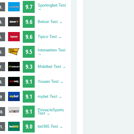
9.7
Sportingbet Test
3.
→
9.6
4.
Betser Test →
9.6
5.
Tipico Test →
9.5
Interwetten Test
6.
→
9.3
7.
Mobilbet Test →
9.1
8.
Youwin Test →
9.1
9
mybet Test →
9.1
PinnacleSports
0.
Test →
9.0
1.
bet365 Test →