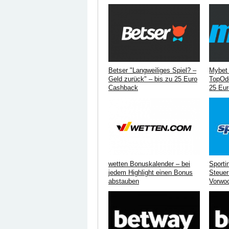
Betser "Langweiliges Spiel? –
Mybet
Geld zurück" – bis zu 25 Euro
TopOdd
Cashback
25 Eur
wetten Bonuskalender – bei
Sporti
jedem Highlight einen Bonus
Steuer
abstauben
Vorwo