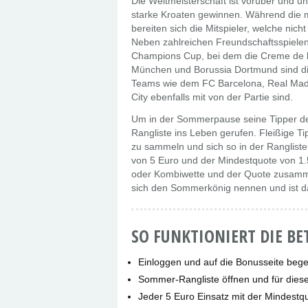
Die Weltmeisterschaft ist vorüber und 
starke Kroaten gewinnen. Während die m
bereiten sich die Mitspieler, welche nich
Neben zahlreichen Freundschaftsspielen 
Champions Cup, bei dem die Creme de l
München und Borussia Dortmund sind di
Teams wie dem FC Barcelona, Real Madr
City ebenfalls mit von der Partie sind.
Um in der Sommerpause seine Tipper de
Rangliste ins Leben gerufen. Fleißige T
zu sammeln und sich so in der Rangliste
von 5 Euro und der Mindestquote von 1.50
oder Kombiwette und der Quote zusamme
sich den Sommerkönig nennen und ist d
SO FUNKTIONIERT DIE BE
Einloggen und auf die Bonusseite beg
Sommer-Rangliste öffnen und für die
Jeder 5 Euro Einsatz mit der Mindestq