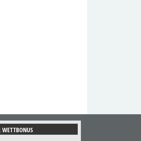
R WETTBONUS