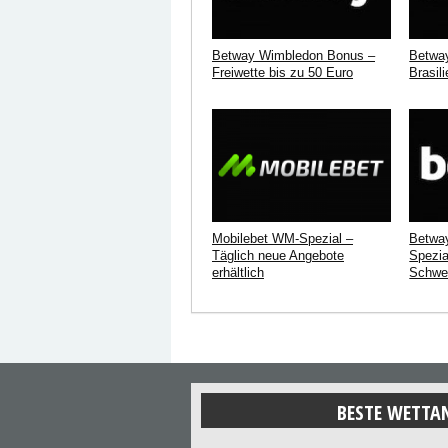
Betway Wimbledon Bonus –
Betwa
Freiwette bis zu 50 Euro
Brasil
Mobilebet WM-Spezial –
Betwa
Täglich neue Angebote
Spezia
erhältlich
Schwe
BESTE WETTA