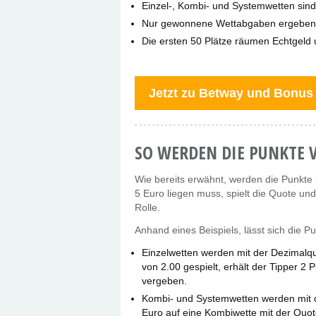
Einzel-, Kombi- und Systemwetten sind
Nur gewonnene Wettabgaben ergeben
Die ersten 50 Plätze räumen Echtgeld 
Jetzt zu Betway und Bonus
SO WERDEN DIE PUNKTE 
Wie bereits erwähnt, werden die Punkte 
5 Euro liegen muss, spielt die Quote un
Rolle.
Anhand eines Beispiels, lässt sich die P
Einzelwetten werden mit der Dezimalquo
von 2.00 gespielt, erhält der Tipper 2 
vergeben.
Kombi- und Systemwetten werden mit de
Euro auf eine Kombiwette mit der Quote