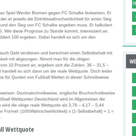
1
as Spiel Werder Bremen gegen FC Schalke festsetzen. Er
r er jeweils die Eintrittswahrscheinlichkeit für einen Sieg
und den Sieg von FC Schalke angeben muss. Er kalkuliert
25. Wie diese Prognose zu Stande kommt, interessiert an
addiert 100 ergeben. Dabei handelt es sich um den
uch Geld verdienen und berechnet einen Selbstbehalt mit
chkeit mit abgezogen. Nimmt man für die obigen
WE
 von 10 Prozent an, ergeben sich die Zahlen. 36 – 31,5 –
 handelt es sich dann um die reale Wettquote. Doch leider
be für Quoten von Fußball Wetten in dieser Schreibweise
bweisen: Dezimalschreibweise, englische Bruchschreibweise
ßball Wettquoten Deutschland wird im Allgemeinen die
ird die obige reale Wettquote als 3,78 – 4,17 – 5,44
der Formel: (100/Wahrscheinlichkeit) x (1-Selbstbehalt) + 1 =
.
all Wettquote