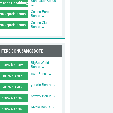
Sunmaker Bonus
5€ ohne Einzahlung
→
Casino Euro
No Deposit Bonus
Bonus →
Casino Club
No Deposit Bonus
Bonus →
ITERE BONUSANGEBOTE
BigBetWorld
100 % bis 100 €
Bonus →
bwin Bonus →
100 % bis 50 €
youwin Bonus →
200 % bis 20 €
betway Bonus →
100 % bis 100 €
Rivalo Bonus →
100 % bis 100 €