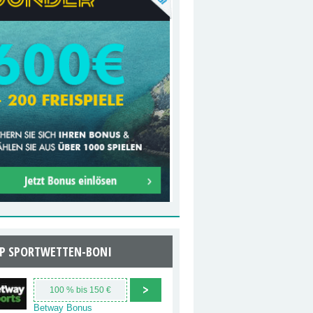
P SPORTWETTEN-BONI
>
100 % bis 150 €
Betway Bonus