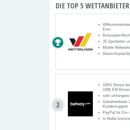
DIE TOP 5 WETTANBIETER
Willkommensbon
Euro
Bonusplan-Rech
35 Sportarten un
Mobile Webseit
Deutschsprachi
100% Bonus bis
100€ EM Bonus
sehr umfangrei
Gebührenfreier 
2
Kundensupport
PayPal für Ein-
In Malta lizenzie