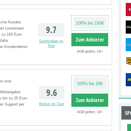
tsche Kunden
100% bis 150€
9.7
iner Livestream
 zu 150 Euro
Zum Anbieter
Malta
Sportingbet im
Test
er Kundendienst
AGB gelten, 18+
en sind
100% bis 25€
9.6
Wettangebot
 bis zu 25 Euro
Zum Anbieter
Betser im Test
er Support per
SP
AGB gelten, 18+