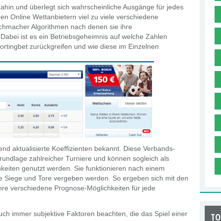
ahin und überlegt sich wahrscheinliche Ausgänge für jedes
 den Online Wettanbietern viel zu viele verschiedene
hmacher Algorithmen nach denen sie ihre
Dabei ist es ein Betriebsgeheimnis auf welche Zahlen
ortingbet zurückgreifen und wie diese im Einzelnen
fend aktualisierte Koeffizienten bekannt. Diese Verbands-
Grundlage zahlreicher Turniere und können sogleich als
ichkeiten genutzt werden. Sie funktionieren nach einem
e Siege und Tore vergeben werden. So ergeben sich mit den
re verschiedene Prognose-Möglichkeiten für jede
h immer subjektive Faktoren beachten, die das Spiel einer
TO