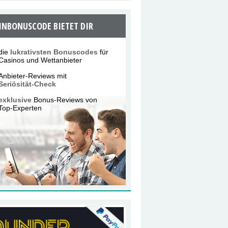
INBONUSCODE BIETET DIR
die
lukrativsten Bonuscodes
für
Casinos und Wettanbieter
Anbieter-Reviews mit
Seriösität-Check
exklusive
Bonus-Reviews von
Top-Experten