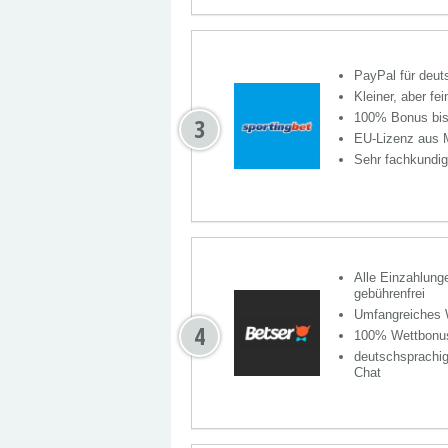
PayPal für deu
Kleiner, aber fe
100% Bonus bis
3
EU-Lizenz aus 
Sehr fachkundig
Alle Einzahlung
gebührenfrei
Umfangreiches 
4
100% Wettbonus
deutschsprachig
Chat