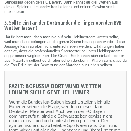
Bundesliga gegen den FC Bayern. Dann kannst du drei Wetten aus
diesen Spielen miteinander kombinieren und deinen Gewinn somit
maximieren.
5. Sollte ein Fan der Dortmunder die Finger von den BVB
Wetten lassen?
Häufig hört man, dass man nie auf sein Lieblingsteam wetten sollte,
weil man dabei befangen an die ganze Sache herangehen würde. Diese
Aussage kann so aber nicht unterschrieben werden. Erfahrungen haben
gezeigt, dass die professionellen Sportwetter bei ihren Lieblingsteams
sogar besser wegkommen. Der Grund: Sie kennen sich einfach besser
aus. Natürlich solltest du dir aber schon darüber im Klaren sein, dass du
die Fan-Brille bei der Bewertung der Matches ausziehen solltest.
FAZIT: BORUSSIA DORTMUND WETTEN
LOHNEN SICH EIGENTLICH IMMER
Wenn die Bundesliga-Saison losgeht, stellen sich alle
Experten wieder die Frage, wer denn dieses Jahr
Deutscher Meister wird. Auch wenn der FC Bayern
dominant auftritt, sind die Schwarzgelben gewiss nicht
chancenlos – und du könntest davon profitieren. Der
sympathische und so beliebte Sportverein aus Dortmund
tanzt wieder auf allen drei Hochzeiten und überall ist er mit