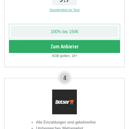
Sportingbet im Test
100% bis 150€
Zum Anbieter
AGB gelten, 18+
4
Alle Einzahlungen sind gebührenfrei
Umfangreiches Wettangebot