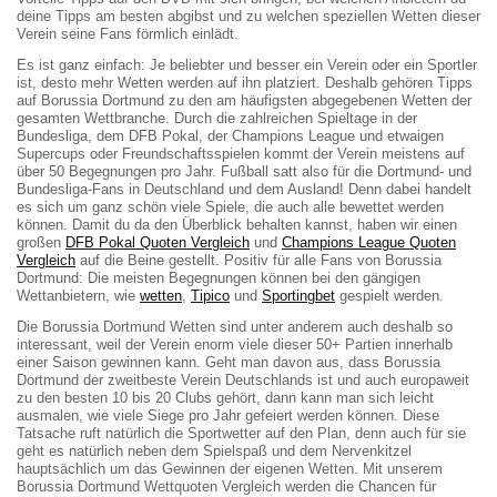
deine Tipps am besten abgibst und zu welchen speziellen Wetten dieser
Verein seine Fans förmlich einlädt.
Es ist ganz einfach: Je beliebter und besser ein Verein oder ein Sportler
ist, desto mehr Wetten werden auf ihn platziert. Deshalb gehören Tipps
auf Borussia Dortmund zu den am häufigsten abgegebenen Wetten der
gesamten Wettbranche. Durch die zahlreichen Spieltage in der
Bundesliga, dem DFB Pokal, der Champions League und etwaigen
Supercups oder Freundschaftsspielen kommt der Verein meistens auf
über 50 Begegnungen pro Jahr. Fußball satt also für die Dortmund- und
Bundesliga-Fans in Deutschland und dem Ausland! Denn dabei handelt
es sich um ganz schön viele Spiele, die auch alle bewettet werden
können. Damit du da den Überblick behalten kannst, haben wir einen
großen
DFB Pokal Quoten Vergleich
und
Champions League Quoten
Vergleich
auf die Beine gestellt. Positiv für alle Fans von Borussia
Dortmund: Die meisten Begegnungen können bei den gängigen
Wettanbietern, wie
wetten
,
Tipico
und
Sportingbet
gespielt werden.
Die Borussia Dortmund Wetten sind unter anderem auch deshalb so
interessant, weil der Verein enorm viele dieser 50+ Partien innerhalb
einer Saison gewinnen kann. Geht man davon aus, dass Borussia
Dortmund der zweitbeste Verein Deutschlands ist und auch europaweit
zu den besten 10 bis 20 Clubs gehört, dann kann man sich leicht
ausmalen, wie viele Siege pro Jahr gefeiert werden können. Diese
Tatsache ruft natürlich die Sportwetter auf den Plan, denn auch für sie
geht es natürlich neben dem Spielspaß und dem Nervenkitzel
hauptsächlich um das Gewinnen der eigenen Wetten. Mit unserem
Borussia Dortmund Wettquoten Vergleich werden die Chancen für