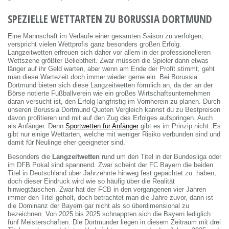
SPEZIELLE WETTARTEN ZU BORUSSIA DORTMUND
Eine Mannschaft im Verlaufe einer gesamten Saison zu verfolgen,
verspricht vielen Wettprofis ganz besonders großen Erfolg.
Langzeitwetten erfreuen sich daher vor allem in der professionelleren
Wettszene größter Beliebtheit. Zwar müssen die Spieler dann etwas
länger auf ihr Geld warten, aber wenn am Ende der Profit stimmt, geht
man diese Wartezeit doch immer wieder gerne ein. Bei Borussia
Dortmund bieten sich diese Langzeitwetten förmlich an, da der an der
Börse notierte Fußballverein wie ein großes Wirtschaftsunternehmen
daran versucht ist, den Erfolg langfristig im Vornherein zu planen. Durch
unseren Borussia Dortmund Quoten Vergleich kannst du zu Bestpreisen
davon profitieren und mit auf den Zug des Erfolges aufspringen. Auch
als Anfänger. Denn
Sportwetten für Anfänger
gibt es im Prinzip nicht. Es
gibt nur einige Wettarten, welche mit weniger Risiko verbunden sind und
damit für Neulinge eher geeigneter sind.
Besonders die
Langzeitwetten
rund um den Titel in der Bundesliga oder
im DFB Pokal sind spannend. Zwar scheint der FC Bayern die beiden
Titel in Deutschland über Jahrzehnte hinweg fest gepachtet zu haben,
doch dieser Eindruck wird wie so häufig über die Realität
hinwegtäuschen. Zwar hat der FCB in den vergangenen vier Jahren
immer den Titel geholt, doch betrachtet man die Jahre zuvor, dann ist
die Dominanz der Bayern gar nicht als so überdimensional zu
bezeichnen. Von 2025 bis 2025 schnappten sich die Bayern lediglich
fünf Meisterschaften. Die Dortmunder liegen in diesem Zeitraum mit drei