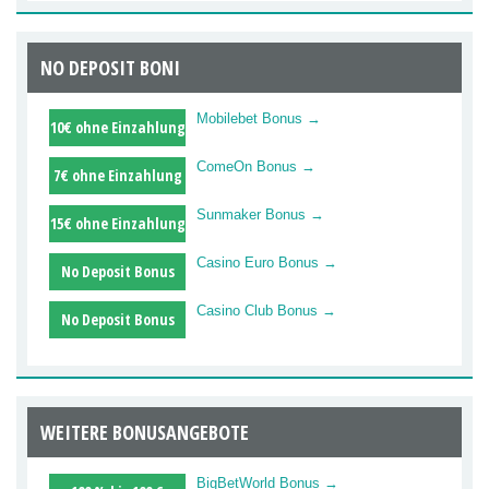
NO DEPOSIT BONI
Mobilebet Bonus →
10€ ohne Einzahlung
ComeOn Bonus →
7€ ohne Einzahlung
Sunmaker Bonus →
15€ ohne Einzahlung
Casino Euro Bonus →
No Deposit Bonus
Casino Club Bonus →
No Deposit Bonus
WEITERE BONUSANGEBOTE
BigBetWorld Bonus →