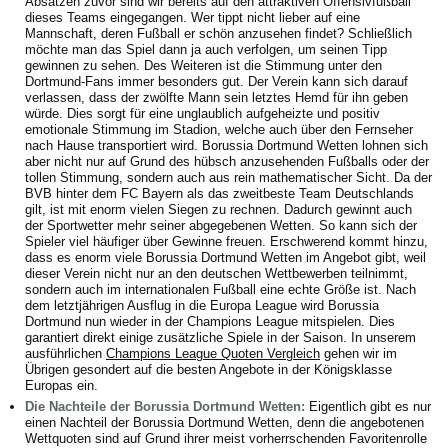
Absätzen zuvor sind wir bereits auf den attraktiven Offensivfußball
dieses Teams eingegangen. Wer tippt nicht lieber auf eine
Mannschaft, deren Fußball er schön anzusehen findet? Schließlich
möchte man das Spiel dann ja auch verfolgen, um seinen Tipp
gewinnen zu sehen. Des Weiteren ist die Stimmung unter den
Dortmund-Fans immer besonders gut. Der Verein kann sich darauf
verlassen, dass der zwölfte Mann sein letztes Hemd für ihn geben
würde. Dies sorgt für eine unglaublich aufgeheizte und positiv
emotionale Stimmung im Stadion, welche auch über den Fernseher
nach Hause transportiert wird. Borussia Dortmund Wetten lohnen sich
aber nicht nur auf Grund des hübsch anzusehenden Fußballs oder der
tollen Stimmung, sondern auch aus rein mathematischer Sicht. Da der
BVB hinter dem FC Bayern als das zweitbeste Team Deutschlands
gilt, ist mit enorm vielen Siegen zu rechnen. Dadurch gewinnt auch
der Sportwetter mehr seiner abgegebenen Wetten. So kann sich der
Spieler viel häufiger über Gewinne freuen. Erschwerend kommt hinzu,
dass es enorm viele Borussia Dortmund Wetten im Angebot gibt, weil
dieser Verein nicht nur an den deutschen Wettbewerben teilnimmt,
sondern auch im internationalen Fußball eine echte Größe ist. Nach
dem letztjährigen Ausflug in die Europa League wird Borussia
Dortmund nun wieder in der Champions League mitspielen. Dies
garantiert direkt einige zusätzliche Spiele in der Saison. In unserem
ausführlichen
Champions League Quoten Vergleich
gehen wir im
Übrigen gesondert auf die besten Angebote in der Königsklasse
Europas ein.
Die Nachteile der Borussia Dortmund Wetten:
Eigentlich gibt es nur
einen Nachteil der Borussia Dortmund Wetten, denn die angebotenen
Wettquoten sind auf Grund ihrer meist vorherrschenden Favoritenrolle