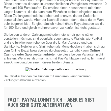
Diese kannst du dir dann in unterschiedlichen Wertigkeiten zwischen 10
Euro und 100 Euro kaufen. Du erhältst einen Kassenzettel mit einer
langen Nummer, die du dann zum Einzahlen einfach eingeben musst.
Diese Zahlungsmethode ist sicher und anonym, da der Code nicht
personalisiert wurde. Aber der Nachteil besteht darin, dass du im Wert
sehr begrenzt bist. Es gibt nämlich keine höhere Paysafecarde als die
für 100 Euro und gleich mehrere davon zu kaufen ist nicht gestattet.
Die beiden anderen Zahlungsmethoden, die wir dir gerne näher
vorstellen möchten, sind ebenfalls sogenannte e-Wallets wie PayPal
und sie funktionieren ebenso über die E-Mail-Adresse und das
Bankkonto. Neteller und Skrill (ehemals Moneybookers) haben sich auf
dem Online Bezahlweg ebenso durchgesetzt. Es gibt kaum
Online
Casinos oder Sportwettenanbieter,
die diese beiden Varianten nicht
anbieten. Wenn es also mal nicht mit PayPal klappen sollte, hilft meist
eine Anmeldung bei einem dieser beiden Dienste.
Bei Neteller können die Kunden mit mehreren verschiedenen
Zahlungsmethoden einzahlen
FAZIT: PAYPAL LOHNT SICH – ABER ES GIBT
AUCH SEHR GUTE ALTERNATIVEN