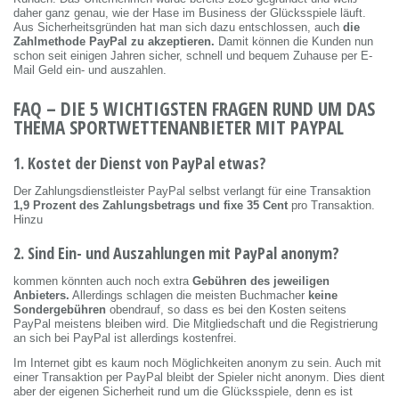
daher ganz genau, wie der Hase im Business der Glücksspiele läuft.
Aus Sicherheitsgründen hat man sich dazu entschlossen, auch
die
Zahlmethode PayPal zu akzeptieren.
Damit können die Kunden nun
schon seit einigen Jahren sicher, schnell und bequem Zuhause per E-
Mail Geld ein- und auszahlen.
FAQ – DIE 5 WICHTIGSTEN FRAGEN RUND UM DAS
THEMA SPORTWETTENANBIETER MIT PAYPAL
1. Kostet der Dienst von PayPal etwas?
Der Zahlungsdienstleister PayPal selbst verlangt für eine Transaktion
1,9 Prozent des Zahlungsbetrags und fixe 35 Cent
pro Transaktion.
Hinzu
2. Sind Ein- und Auszahlungen mit PayPal anonym?
kommen könnten auch noch extra
Gebühren des jeweiligen
Anbieters.
Allerdings schlagen die meisten Buchmacher
keine
Sondergebühren
obendrauf, so dass es bei den Kosten seitens
PayPal meistens bleiben wird. Die Mitgliedschaft und die Registrierung
an sich bei PayPal ist allerdings kostenfrei.
Im Internet gibt es kaum noch Möglichkeiten anonym zu sein. Auch mit
einer Transaktion per PayPal bleibt der Spieler nicht anonym. Dies dient
aber der eigenen Sicherheit rund um die Glücksspiele, denn es ist