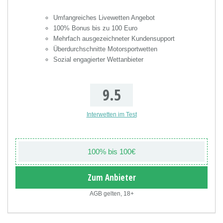
Umfangreiches Livewetten Angebot
100% Bonus bis zu 100 Euro
Mehrfach ausgezeichneter Kundensupport
Überdurchschnitte Motorsportwetten
Sozial engagierter Wettanbieter
9.5
Interwetten im Test
100% bis 100€
Zum Anbieter
AGB gelten, 18+