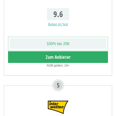
9.6
Betser im Test
100% bis 25€
Zum Anbieter
AGB gelten, 18+
5