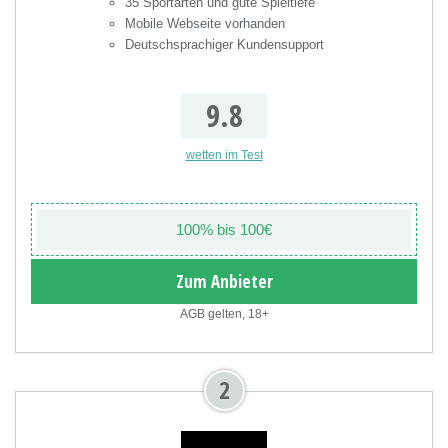
35 Sportarten und gute Spieltiefe
Mobile Webseite vorhanden
Deutschsprachiger Kundensupport
9.8
wetten im Test
100% bis 100€
Zum Anbieter
AGB gelten, 18+
2