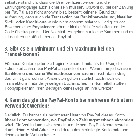
selbstverständlich, dass die User verifiziert werden und die
Zahlungsvorgänge auch sicher sein müssen. Obwohl du bei der Zahlung
per PayPal also nicht anonym bist, besteht keinerlei Grund zur
Aufregung, denn auch die Transaktion per
Banküberweisung, Neteller,
Skrill oder Kreditkarte
würde nicht anonym ablaufen. Lediglich das
Erwerben einer
Paysafecard
könnte hierbei Abhilfe schaffen, da der
Code übertragbar ist. Der Nachteil: Es gehen nur kleine Summen und es
ist deutlich umständlicher als PayPal.
3. Gibt es ein Minimum und ein Maximum bei den
Transaktionen?
Für neue Konten gelten zu Beginn kleinere Limits als für User, die
schon seit Jahren bei PayPal angemeldet sind. Wenn man jedoch
sein
Bankkonto und seine Wohnadresse verifizieren
lässt, dann steigt
das Limit ganz schnell. Ansonsten gelten natürlich auch noch die
Transaktionslimits der jeweiligen Buchmacher. Im Normalfall stoßen
Hobbyspieler mit ihren Beträgen keineswegs an ihre Grenzen.
4. Kann das gleiche PayPal-Konto bei mehreren Anbietern
verwendet werden?
Natürlich! Du kannst als registrierter User von PayPal dieses Konto
überall dort verwenden, wo PayPal als Zahlungsmethode akzeptiert
wird.
Die Verbindung zwischen dir und deinem PayPal-Konto besteht
durch deine E-Mail-Adresse und durch das hinterlegte Bankkonto und
deine aktuelle Wohnadresse.