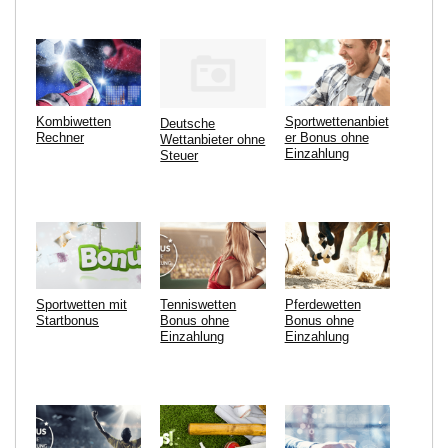
Kombiwetten
Sportwettenanbiet
Deutsche
Rechner
er Bonus ohne
Wettanbieter ohne
Einzahlung
Steuer
Sportwetten mit
Tenniswetten
Pferdewetten
Startbonus
Bonus ohne
Bonus ohne
Einzahlung
Einzahlung