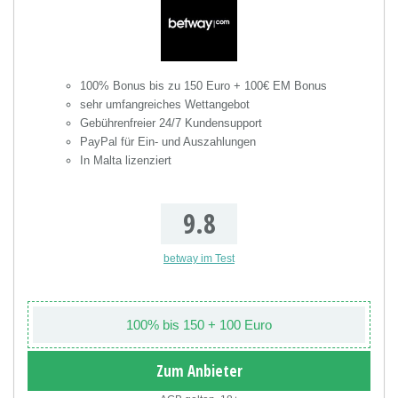
100% Bonus bis zu 150 Euro + 100€ EM Bonus
sehr umfangreiches Wettangebot
Gebührenfreier 24/7 Kundensupport
PayPal für Ein- und Auszahlungen
In Malta lizenziert
9.8
betway im Test
100% bis 150 + 100 Euro
Zum Anbieter