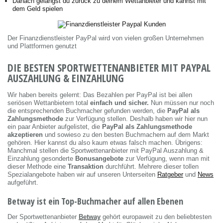
Danach gelangst du zurück zu deinem Wettanbieter und kannst mit
dem Geld spielen
Der Finanzdienstleister PayPal wird von vielen großen Unternehmen
und Plattformen genutzt
DIE BESTEN SPORTWETTENANBIETER MIT PAYPAL
AUSZAHLUNG & EINZAHLUNG
Wir haben bereits gelernt: Das Bezahlen per PayPal ist bei allen
seriösen Wettanbietern total
einfach und sicher.
Nun müssen nur noch
die entsprechenden Buchmacher gefunden werden, die
PayPal als
Zahlungsmethode
zur Verfügung stellen. Deshalb haben wir hier nun
ein paar Anbieter aufgelistet, die
PayPal als Zahlungsmethode
akzeptieren
und sowieso zu den besten Buchmachern auf dem Markt
gehören. Hier kannst du also kaum etwas falsch machen. Übrigens:
Manchmal stellen die Sportwettenanbieter mit PayPal Auszahlung &
Einzahlung gesonderte
Bonusangebote
zur Verfügung, wenn man mit
dieser Methode eine
Transaktion
durchführt. Mehrere dieser tollen
Spezialangebote haben wir auf unseren Unterseiten
Ratgeber
und
News
aufgeführt.
Betway ist ein Top-Buchmacher auf allen Ebenen
Der Sportwettenanbieter
Betway
gehört europaweit zu den beliebtesten