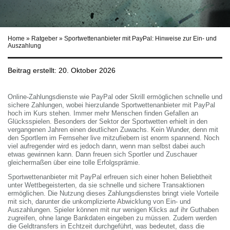
Home
»
Ratgeber
»
Sportwettenanbieter mit PayPal: Hinweise zur Ein- und
Auszahlung
Beitrag erstellt: 20. Oktober 2026
Online-Zahlungsdienste wie PayPal oder Skrill ermöglichen schnelle und
sichere Zahlungen, wobei hierzulande Sportwettenanbieter mit PayPal
hoch im Kurs stehen. Immer mehr Menschen finden Gefallen an
Glücksspielen. Besonders der Sektor der Sportwetten erhielt in den
vergangenen Jahren einen deutlichen Zuwachs. Kein Wunder, denn mit
den Sportlern im Fernseher live mitzufiebern ist enorm spannend. Noch
viel aufregender wird es jedoch dann, wenn man selbst dabei auch
etwas gewinnen kann. Dann freuen sich Sportler und Zuschauer
gleichermaßen über eine tolle Erfolgsprämie.
Sportwettenanbieter mit PayPal erfreuen sich einer hohen Beliebtheit
unter Wettbegeisterten, da sie schnelle und sichere Transaktionen
ermöglichen. Die Nutzung dieses Zahlungsdienstes bringt viele Vorteile
mit sich, darunter die unkomplizierte Abwicklung von Ein- und
Auszahlungen. Spieler können mit nur wenigen Klicks auf ihr Guthaben
zugreifen, ohne lange Bankdaten eingeben zu müssen. Zudem werden
die Geldtransfers in Echtzeit durchgeführt, was bedeutet, dass die