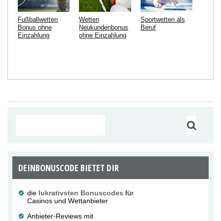
Fußballwetten
Wetten
Sportwetten als
Bonus ohne
Neukundenbonus
Beruf
Einzahlung
ohne Einzahlung
DEINBONUSCODE BIETET DIR
die
lukrativsten Bonuscodes
für
Casinos und Wettanbieter
Anbieter-Reviews mit