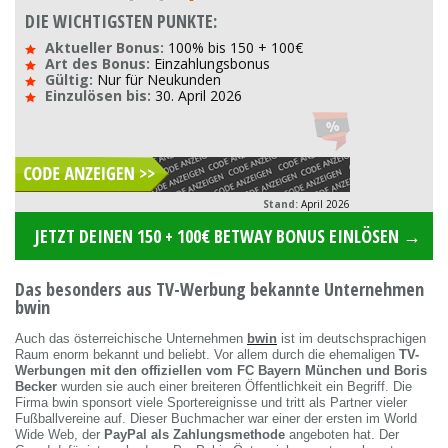
DIE WICHTIGSTEN PUNKTE:
Aktueller Bonus:
100% bis 150 + 100€
Art des Bonus:
Einzahlungsbonus
Gültig:
Nur für Neukunden
Einzulösen bis:
30. April 2026
kein Code notwendig
Stand:
April 2026
JETZT DEINEN 150 + 100€ BETWAY BONUS EINLÖSEN →
Das besonders aus TV-Werbung bekannte Unternehmen
bwin
Auch das österreichische Unternehmen
bwin
ist im deutschsprachigen
Raum enorm bekannt und beliebt. Vor allem durch die ehemaligen
TV-
Werbungen mit den offiziellen vom FC Bayern München und Boris
Becker
wurden sie auch einer breiteren Öffentlichkeit ein Begriff. Die
Firma bwin sponsort viele Sportereignisse und tritt als Partner vieler
Fußballvereine auf. Dieser Buchmacher war einer der ersten im World
Wide Web, der
PayPal als Zahlungsmethode
angeboten hat. Der