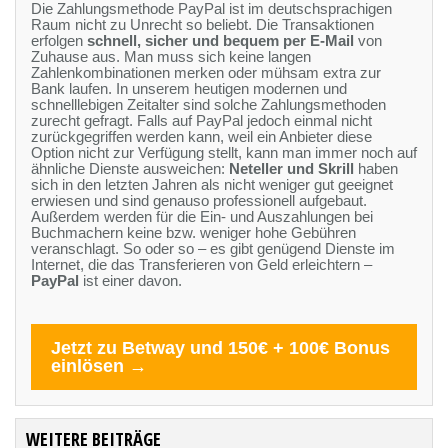
Die Zahlungsmethode PayPal ist im deutschsprachigen
Raum nicht zu Unrecht so beliebt. Die Transaktionen
erfolgen
schnell, sicher und bequem per E-Mail
von
Zuhause aus. Man muss sich keine langen
Zahlenkombinationen merken oder mühsam extra zur
Bank laufen. In unserem heutigen modernen und
schnelllebigen Zeitalter sind solche Zahlungsmethoden
zurecht gefragt. Falls auf PayPal jedoch einmal nicht
zurückgegriffen werden kann, weil ein Anbieter diese
Option nicht zur Verfügung stellt, kann man immer noch auf
ähnliche Dienste ausweichen:
Neteller und Skrill
haben
sich in den letzten Jahren als nicht weniger gut geeignet
erwiesen und sind genauso professionell aufgebaut.
Außerdem werden für die Ein- und Auszahlungen bei
Buchmachern keine bzw. weniger hohe Gebühren
veranschlagt. So oder so – es gibt genügend Dienste im
Internet, die das Transferieren von Geld erleichtern –
PayPal
ist einer davon.
Jetzt zu Betway und 150€ + 100€ Bonus
einlösen →
WEITERE BEITRÄGE