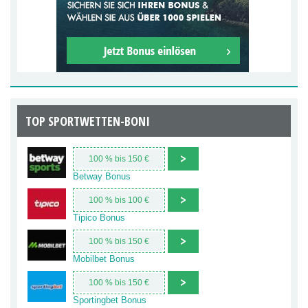
TOP SPORTWETTEN-BONI
>
100 % bis 150 €
Betway Bonus
>
100 % bis 100 €
Tipico Bonus
>
100 % bis 150 €
Mobilbet Bonus
>
100 % bis 150 €
Sportingbet Bonus