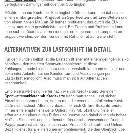
verfügbaren Zahlungsmethoden bei Sportingbet.
Möchte man ein Konto bei Sportingbet eröffnen, kann man dabei von
einem
umfangreichen Angebot an Sportwetten und Live-Wetten
und
von einem hohen Maß an Sicherheit profitieren, das durch die EU-
Lizenz aus Malta gewährleistet wird. Bei Fragen und Problemen kann
man sich darüber hinaus an einen gut erreichbaren und kompetenten
Support wenden, der den Kunden mit Rat und Tat zur Seite steht.
ALTERNATIVEN ZUR LASTSCHRIFT IM DETAIL
Für den Kunden selbst ist die Lastschrift eher mit einem geringen Risiko
behaftet – den meisten Sportwettenanbietern ist diese
Zahlungsmethode hingegen zu riskant, weshalb kaum ein seriöser und
bekannter Anbieter seinen Kunden Ein- und Auszahlungen per
Lastschrift ermöglicht. Also muss man sich auf Alternativen
beschränken.
Empfehlenswert sind hierfür nach wie vor Kreditkarten: Bei einem
Sportwettenanbieter mit Kreditkarte
kann man schnell und sicher
Einzahlungen vornehmen, sofern man die eventuell anfallenden Kosten
dafür nicht scheut. Alternativ dazu sind auch
Online-Bezahldienste
immer eine empfehlenswerte Option: PayPal, Skrill und Neteller
erfreuen sich eines guten Rufes und überzeugen dabei durch ein hohes
Maß an Sicherheit und eine benutzerfreundliche Verwendung. Auch die
Paysafecard
ist als Kombination aus Prepaid-Kreditkarte und Online-
Bezahldienst für alle Personen empfehlenswert, die den Überblick über