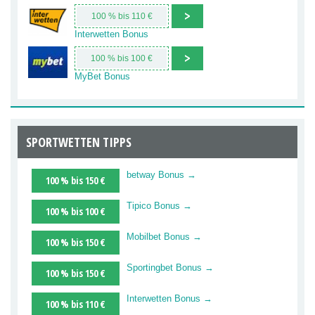
>
100 % bis 110 €
Interwetten Bonus
>
100 % bis 100 €
MyBet Bonus
SPORTWETTEN TIPPS
betway Bonus →
100 % bis 150 €
Tipico Bonus →
100 % bis 100 €
Mobilbet Bonus →
100 % bis 150 €
Sportingbet Bonus →
100 % bis 150 €
Interwetten Bonus →
100 % bis 110 €