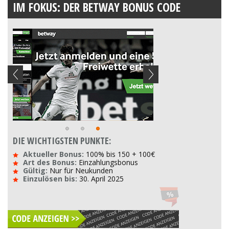
IM FOKUS: DER BETWAY BONUS CODE
DIE WICHTIGSTEN PUNKTE:
Aktueller Bonus:
100% bis 150 + 100€
Art des Bonus:
Einzahlungsbonus
Gültig:
Nur für Neukunden
Einzulösen bis:
30. April 2025
kein Code notwendig