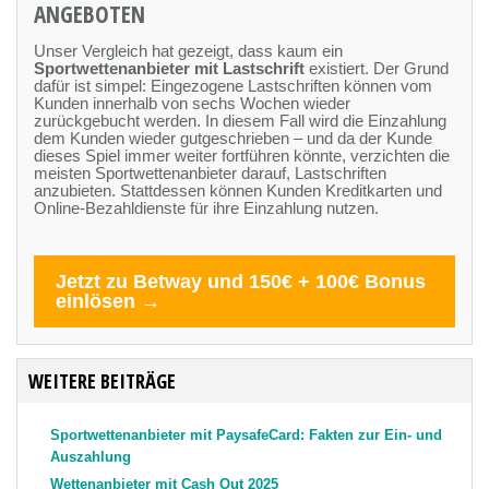
ANGEBOTEN
Unser Vergleich hat gezeigt, dass kaum ein
Sportwettenanbieter mit Lastschrift
existiert. Der Grund
dafür ist simpel: Eingezogene Lastschriften können vom
Kunden innerhalb von sechs Wochen wieder
zurückgebucht werden. In diesem Fall wird die Einzahlung
dem Kunden wieder gutgeschrieben – und da der Kunde
dieses Spiel immer weiter fortführen könnte, verzichten die
meisten Sportwettenanbieter darauf, Lastschriften
anzubieten. Stattdessen können Kunden Kreditkarten und
Online-Bezahldienste für ihre Einzahlung nutzen.
Jetzt zu Betway und 150€ + 100€ Bonus
einlösen →
WEITERE BEITRÄGE
Sportwettenanbieter mit PaysafeCard: Fakten zur Ein- und
Auszahlung
Wettenanbieter mit Cash Out 2025