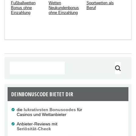
Fußballwetten
Wetten
Sportwetten als
Bonus ohne
Neukundenbonus
Beruf
Einzahlung
ohne Einzahlung
DEINBONUSCODE BIETET DIR
die
lukrativsten Bonuscodes
für
Casinos und Wettanbieter
Anbieter-Reviews mit
Seriösität-Check