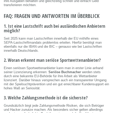
ihre Ausgaben behalten und gleichzeitig schnell und einfach Geld
transferieren möchten.
FAQ: FRAGEN UND ANTWORTEN IM ÜBERBLICK
1. Ist eine Lastschrift auch bei ausländischen Anbietern
möglich?
Seit 2025 kann man Lastschriften innerhalb der EU mithilfe eines
SEPA-Lastschriftmandats problemlos erteilen. Hierfür benötigt man
ebenfalls nur die IBAN und die BIC – genauso wie bei Lastschriften
innerhalb Deutschlands.
2. Woran erkennt man seriöse Sportwettenanbieter?
Einen seriösen Sportwettenanbieter kann man in erster Linie anhand
seiner Lizenzierung erkennen:
Seriöse Buchmacher
werden stets
durch eine bekannte EU-Behörde für ihre Arbeit als Wettanbieter
lizenziert. Darüber hinaus versprechen auch ein transparenter Umgang
mit der Spielsuchtprävention und ein gut erreichbarer Kundensupport ein
hohes Maß an Seriosität.
3. Welche Zahlungsmethode ist die sicherste?
Grundsätzlich birgt jede Zahlungsmethode Risiken, die sich Betrüger
und Hacker zunutze machen. Als besonders sicher gelten allerdings