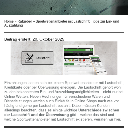
Home
»
Ratgeber
»
Sportwettenanbieter mit Lastschrift: Tipps zur Ein- und
Auszahlung
Beitrag erstellt: 20. Oktober 2025
Einzahlungen lassen sich bei einem Sportwettenanbieter mit Lastschrift,
Kreditkarte oder per Überweisung erledigen. Die Lastschrift gehört wohl
zu den bekanntesten Ein- und Auszahlungsmöglichkeiten – nicht nur bei
Online Wetten: Neben Rechnungen für verschiedene Waren und
Dienstleistungen werden auch Einkäufe in Online Shops nach wie vor
häufig und gerne per Lastschrift bezahlt. Dabei müssen Kunden
allerdings beachten, dass es einige wichtige
Unterschiede zwischen
der Lastschrift und der Überweisung
gibt – welche das sind und
welche Sportwettenanbieter mit Lastschrift existieren, verraten wir hier.