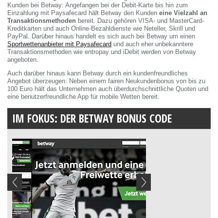
Kunden bei Betway: Angefangen bei der Debit-Karte bis hin zum
Einzahlung mit Paysafecard hält Betway den Kunden
eine Vielzahl an
Transaktionsmethoden
bereit. Dazu gehören VISA- und MasterCard-
Kreditkarten und auch Online-Bezahldienste wie Neteller, Skrill und
PayPal. Darüber hinaus handelt es sich auch bei Betway um einen
Sportwettenanbieter mit Paysafecard
und auch eher unbekanntere
Transaktionsmethoden wie entropay und iDebit werden von Betway
angeboten.
Auch darüber hinaus kann Betway durch ein kundenfreundliches
Angebot überzeugen: Neben einem fairen Neukundenbonus von bis zu
100 Euro hält das Unternehmen auch überdurchschnittliche Quoten und
eine benutzerfreundliche App für mobile Wetten bereit.
IM FOKUS: DER BETWAY BONUS CODE