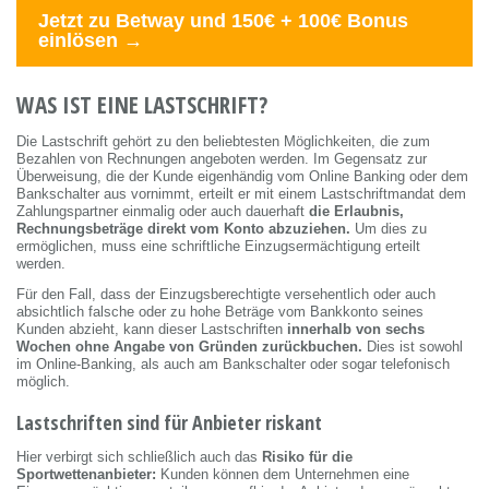
Jetzt zu Betway und 150€ + 100€ Bonus
einlösen →
WAS IST EINE LASTSCHRIFT?
Die Lastschrift gehört zu den beliebtesten Möglichkeiten, die zum
Bezahlen von Rechnungen angeboten werden. Im Gegensatz zur
Überweisung, die der Kunde eigenhändig vom Online Banking oder dem
Bankschalter aus vornimmt, erteilt er mit einem Lastschriftmandat dem
Zahlungspartner einmalig oder auch dauerhaft
die Erlaubnis,
Rechnungsbeträge direkt vom Konto abzuziehen.
Um dies zu
ermöglichen, muss eine schriftliche Einzugsermächtigung erteilt
werden.
Für den Fall, dass der Einzugsberechtigte versehentlich oder auch
absichtlich falsche oder zu hohe Beträge vom Bankkonto seines
Kunden abzieht, kann dieser Lastschriften
innerhalb von sechs
Wochen ohne Angabe von Gründen zurückbuchen.
Dies ist sowohl
im Online-Banking, als auch am Bankschalter oder sogar telefonisch
möglich.
Lastschriften sind für Anbieter riskant
Hier verbirgt sich schließlich auch das
Risiko für die
Sportwettenanbieter:
Kunden können dem Unternehmen eine