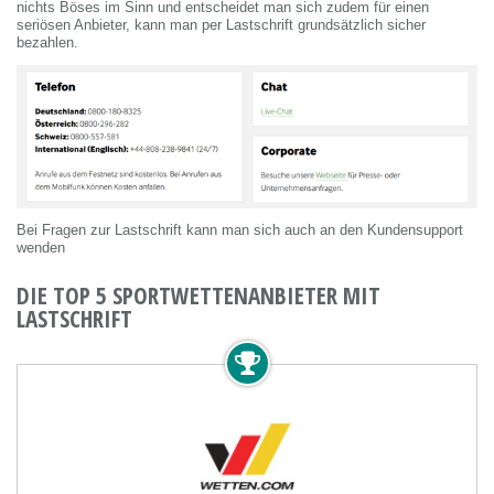
nichts Böses im Sinn und entscheidet man sich zudem für einen
seriösen Anbieter, kann man per Lastschrift grundsätzlich sicher
bezahlen.
Bei Fragen zur Lastschrift kann man sich auch an den Kundensupport
wenden
DIE TOP 5 SPORTWETTENANBIETER MIT
LASTSCHRIFT