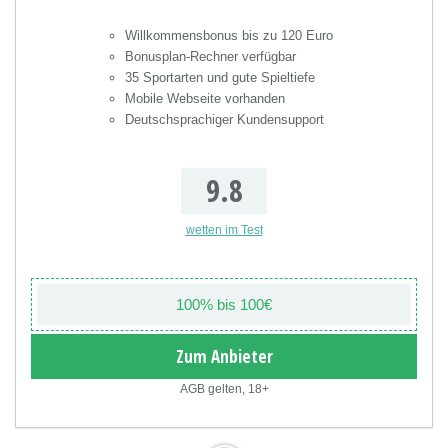
Willkommensbonus bis zu 120 Euro
Bonusplan-Rechner verfügbar
35 Sportarten und gute Spieltiefe
Mobile Webseite vorhanden
Deutschsprachiger Kundensupport
9.8
wetten im Test
100% bis 100€
Zum Anbieter
AGB gelten, 18+