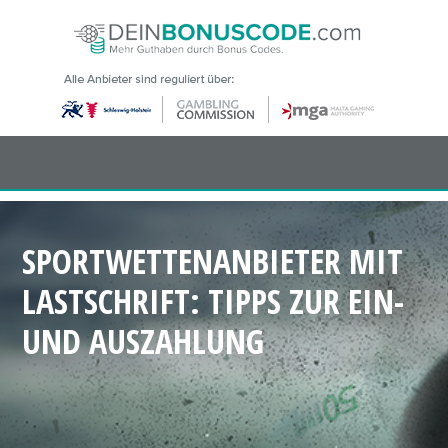
SPORTWETTENANBIETER MIT
LASTSCHRIFT: TIPPS ZUR EIN-
UND AUSZAHLUNG