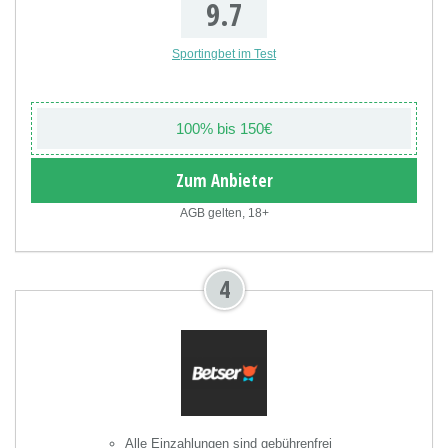
9.7
Sportingbet im Test
100% bis 150€
Zum Anbieter
AGB gelten, 18+
4
Alle Einzahlungen sind gebührenfrei