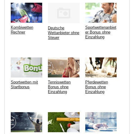
Kombiwetten
Sportwettenanbiet
Deutsche
Rechner
er Bonus ohne
Wettanbieter ohne
Einzahlung
Steuer
Sportwetten mit
Tenniswetten
Pferdewetten
Startbonus
Bonus ohne
Bonus ohne
Einzahlung
Einzahlung