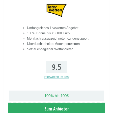
Umfangreiches Livewetten Angebot
100% Bonus bis zu 100 Euro
Mehrfach ausgezeichneter Kundensupport
Überdurchschnitte Motorsportwetten
Sozial engagierter Wettanbieter
9.5
Interwetten im Test
100% bis 100€
Zum Anbieter