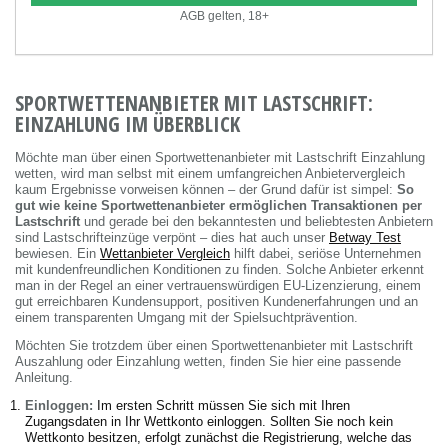
AGB gelten, 18+
SPORTWETTENANBIETER MIT LASTSCHRIFT:
EINZAHLUNG IM ÜBERBLICK
Möchte man über einen Sportwettenanbieter mit Lastschrift Einzahlung
wetten, wird man selbst mit einem umfangreichen Anbietervergleich
kaum Ergebnisse vorweisen können – der Grund dafür ist simpel:
So
gut wie keine Sportwettenanbieter ermöglichen Transaktionen per
Lastschrift
und gerade bei den bekanntesten und beliebtesten Anbietern
sind Lastschrifteinzüge verpönt – dies hat auch unser
Betway Test
bewiesen. Ein
Wettanbieter Vergleich
hilft dabei, seriöse Unternehmen
mit kundenfreundlichen Konditionen zu finden. Solche Anbieter erkennt
man in der Regel an einer vertrauenswürdigen EU-Lizenzierung, einem
gut erreichbaren Kundensupport, positiven Kundenerfahrungen und an
einem transparenten Umgang mit der Spielsuchtprävention.
Möchten Sie trotzdem über einen Sportwettenanbieter mit Lastschrift
Auszahlung oder Einzahlung wetten, finden Sie hier eine passende
Anleitung.
Einloggen:
Im ersten Schritt müssen Sie sich mit Ihren
Zugangsdaten in Ihr Wettkonto einloggen. Sollten Sie noch kein
Wettkonto besitzen, erfolgt zunächst die Registrierung, welche das