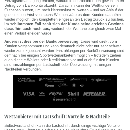
Einzugsermächtigung erteilen, woraufhin der Anbieter den gewünschten
Betrag vom Bankkonto abzieht. Daraufhin kann der Wettkunde sein
Guthaben nutzen, um nach Herzenslust zu wetten – und vor Ablauf der
gesetzlichen Frist von sechs Wochen wäre es dem Kunden daraufhin
wieder möglich, den kompletten eingezahlten Betrag zurück zu buchen.
Im schlimmsten Fall zahlt sich der Kunde seine erzielten Gewinne
daraufhin auch noch aus,
wodurch der Wettanbieter gleich zwei Mal
einen Verlust erleiden würde.
Anders ist dies bei der Banküberweisung:
Diese wird direkt vom
Kunden vorgenommen und kann demnach nicht oder nur sehr schwer
wieder zurückgebucht werden. Einzahlungen per Banküberweisung sind
demnach bei einigen Sportwettenanbietern möglich – trotzdem ziehen
auch diese e-Wallets oder Kreditkarten vor und auch für den Kunden
sind Einzahlungen per Lastschrift oder Überweisung mit einigen
Nachteilen verbunden.
Wettanbieter mit Lastschrift: Vorteile & Nachteile
Selbstverständlich kann die Lastschrift durch einige wichtige Vorteile