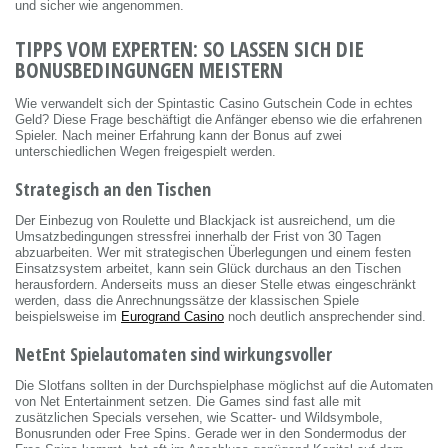
und sicher wie angenommen.
TIPPS VOM EXPERTEN: SO LASSEN SICH DIE
BONUSBEDINGUNGEN MEISTERN
Wie verwandelt sich der Spintastic Casino Gutschein Code in echtes
Geld? Diese Frage beschäftigt die Anfänger ebenso wie die erfahrenen
Spieler. Nach meiner Erfahrung kann der Bonus auf zwei
unterschiedlichen Wegen freigespielt werden.
Strategisch an den Tischen
Der Einbezug von Roulette und Blackjack ist ausreichend, um die
Umsatzbedingungen stressfrei innerhalb der Frist von 30 Tagen
abzuarbeiten. Wer mit strategischen Überlegungen und einem festen
Einsatzsystem arbeitet, kann sein Glück durchaus an den Tischen
herausfordern. Anderseits muss an dieser Stelle etwas eingeschränkt
werden, dass die Anrechnungssätze der klassischen Spiele
beispielsweise im
Eurogrand Casino
noch deutlich ansprechender sind.
NetEnt Spielautomaten sind wirkungsvoller
Die Slotfans sollten in der Durchspielphase möglichst auf die Automaten
von Net Entertainment setzen. Die Games sind fast alle mit
zusätzlichen Specials versehen, wie Scatter- und Wildsymbole,
Bonusrunden oder Free Spins. Gerade wer in den Sondermodus der