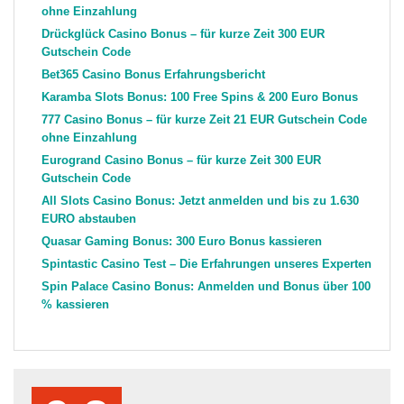
ohne Einzahlung
Drückglück Casino Bonus – für kurze Zeit 300 EUR
Gutschein Code
Bet365 Casino Bonus Erfahrungsbericht
Karamba Slots Bonus: 100 Free Spins & 200 Euro Bonus
777 Casino Bonus – für kurze Zeit 21 EUR Gutschein Code
ohne Einzahlung
Eurogrand Casino Bonus – für kurze Zeit 300 EUR
Gutschein Code
All Slots Casino Bonus: Jetzt anmelden und bis zu 1.630
EURO abstauben
Quasar Gaming Bonus: 300 Euro Bonus kassieren
Spintastic Casino Test – Die Erfahrungen unseres Experten
Spin Palace Casino Bonus: Anmelden und Bonus über 100
% kassieren