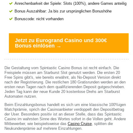
Anrechenbarkeit der Spiele: Slots (100%), andere Games anteilig
Bonus Auszahlbar: Ja bis zur ursprünglichen Bonushöhe
Bonuscode: nicht vorhanden
Jetzt zu Eurogrand Casino und 300€
Bonus einlösen →
Die Gestaltung vom Spintastic Casino Bonus ist recht einfach. Die
Freispiele müssen am Starburst Slot genutzt werden. Die ersten 20
Free Spins gibt's, wie bereits erwähnt, als No-Deposit Version direkt
nach der Registrierung. Die restlichen 180 Gratisrunden werden an den
ersten neun Tagen nach dem qualifizierenden Deposit gutgeschrieben.
Jeden Tag kann der neue Kunde 20 kostenlose Drehs am Starburst
Automaten nutzen.
Beim Einzahlungsbonus handelt es sich um eine klassische 100%igen
Matchprämie, sprich der Casinoanbieter verdoppelt den Depositbetrag
der User. Besonders positiv ist an dieser Stelle, dass das Spintastic
Casino im wahrsten Sinne des Wortes sofort in die Vollen geht. Andere
Mitbewerber, wie beispielsweise das
Casino Cruise
, splitten die
Neukundenprämie auf mehrere Einzahlungen.