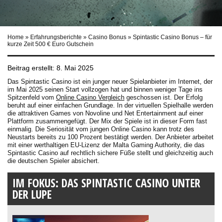
Home
»
Erfahrungsberichte
»
Casino Bonus
»
Spintastic Casino Bonus – für
kurze Zeit 500 € Euro Gutschein
Beitrag erstellt: 8. Mai 2025
Das Spintastic Casino ist ein junger neuer Spielanbieter im Internet, der
im Mai 2025 seinen Start vollzogen hat und binnen weniger Tage ins
Spitzenfeld vom
Online Casino Vergleich
geschossen ist. Der Erfolg
beruht auf einer einfachen Grundlage. In der virtuellen Spielhalle werden
die attraktiven Games von Novoline und Net Entertainment auf einer
Plattform zusammengefügt. Der Mix der Spiele ist in dieser Form fast
einmalig. Die Seriosität vom jungen Online Casino kann trotz des
Neustarts bereits zu 100 Prozent bestätigt werden. Der Anbieter arbeitet
mit einer werthaltigen EU-Lizenz der Malta Gaming Authority, die das
Spintastic Casino auf rechtlich sichere Füße stellt und gleichzeitig auch
die deutschen Spieler absichert.
IM FOKUS: DAS SPINTASTIC CASINO UNTER
DER LUPE