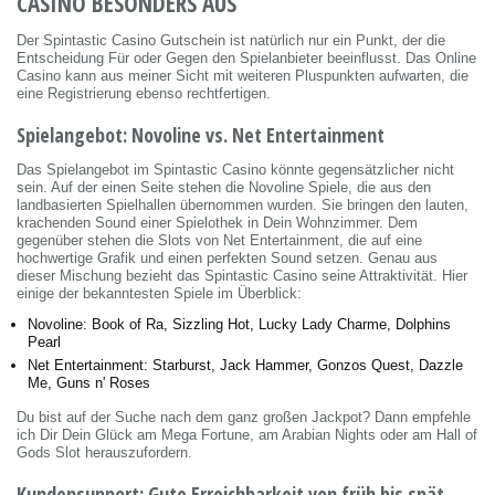
CASINO BESONDERS AUS
Der Spintastic Casino Gutschein ist natürlich nur ein Punkt, der die
Entscheidung Für oder Gegen den Spielanbieter beeinflusst. Das Online
Casino kann aus meiner Sicht mit weiteren Pluspunkten aufwarten, die
eine Registrierung ebenso rechtfertigen.
Spielangebot: Novoline vs. Net Entertainment
Das Spielangebot im Spintastic Casino könnte gegensätzlicher nicht
sein. Auf der einen Seite stehen die Novoline Spiele, die aus den
landbasierten Spielhallen übernommen wurden. Sie bringen den lauten,
krachenden Sound einer Spielothek in Dein Wohnzimmer. Dem
gegenüber stehen die Slots von Net Entertainment, die auf eine
hochwertige Grafik und einen perfekten Sound setzen. Genau aus
dieser Mischung bezieht das Spintastic Casino seine Attraktivität. Hier
einige der bekanntesten Spiele im Überblick:
Novoline: Book of Ra, Sizzling Hot, Lucky Lady Charme, Dolphins
Pearl
Net Entertainment: Starburst, Jack Hammer, Gonzos Quest, Dazzle
Me, Guns n' Roses
Du bist auf der Suche nach dem ganz großen Jackpot? Dann empfehle
ich Dir Dein Glück am Mega Fortune, am Arabian Nights oder am Hall of
Gods Slot herauszufordern.
Kundensupport: Gute Erreichbarkeit von früh bis spät