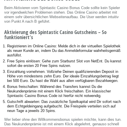
Beim Aktivieren vom Spintastic Casino Bonus Code sollte kein Spieler
vor irgendwelchen Problemen stehen. Das Online Casino arbeitet mit
einem sehr übersichtlichen Webseitenaufbau. Die User werden intuitiv
von Punkt A nach B geführt.
Aktivierung des Spintastic Casino Gutscheins – So
funktioniert’s
Registrieren im Online Casino: Melde dich in der virtuellen Spielothek
als neuer Kunde an, indem Du das Anmeldeformular wahrheitsgemäß
ausfüllst.
Free Spins einlösen: Gehe zum Starburst Slot von NetEnt. Du kannst
sofort die ersten 20 Free Spins nutzen.
Einzahlung vornehmen. Vollziehe Deinen qualifizierenden Deposit in
Höhe von mindestens zehn Euro. Der ideale Einzahlungsbetrag liegt
bei 500 Euro. Du hast die Wahl aus allen verfügbaren Bezahlwegen.
Bonus freischalten: Während des Transfers kannst Du die
Neukundenprämie mit einem Klick freischalten. Ein klassischer
Spintastic Casino Bonus Code ist hierfür nicht notwendig.
Gutschrift abwarten: Das zusätzliche Spielkapital wird Dir sofort nach
dem Echtgeldeingang aufgebucht. Die Freispiele verteilen sich auf
neun Tage a jeweils 20 Spins.
Wer lieber ohne den Willkommensbonus spielen möchte, kann dies tun.
Das Neukundenprämie ist mit einem Klick abgelehnt, genauso schnell