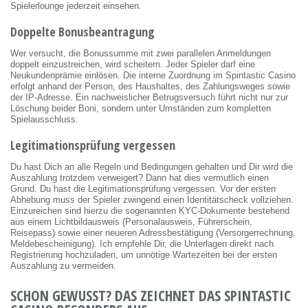
Spielerlounge jederzeit einsehen.
Doppelte Bonusbeantragung
Wer versucht, die Bonussumme mit zwei parallelen Anmeldungen
doppelt einzustreichen, wird scheitern. Jeder Spieler darf eine
Neukundenprämie einlösen. Die interne Zuordnung im Spintastic Casino
erfolgt anhand der Person, des Haushaltes, des Zahlungsweges sowie
der IP-Adresse. Ein nachweislicher Betrugsversuch führt nicht nur zur
Löschung beider Boni, sondern unter Umständen zum kompletten
Spielausschluss.
Legitimationsprüfung vergessen
Du hast Dich an alle Regeln und Bedingungen gehalten und Dir wird die
Auszahlung trotzdem verweigert? Dann hat dies vermutlich einen
Grund. Du hast die Legitimationsprüfung vergessen. Vor der ersten
Abhebung muss der Spieler zwingend einen Identitätscheck vollziehen.
Einzureichen sind hierzu die sogenannten KYC-Dokumente bestehend
aus einem Lichtbildausweis (Personalausweis, Führerschein,
Reisepass) sowie einer neueren Adressbestätigung (Versorgerrechnung,
Meldebescheinigung). Ich empfehle Dir, die Unterlagen direkt nach
Registrierung hochzuladen, um unnötige Wartezeiten bei der ersten
Auszahlung zu vermeiden.
SCHON GEWUSST? DAS ZEICHNET DAS SPINTASTIC