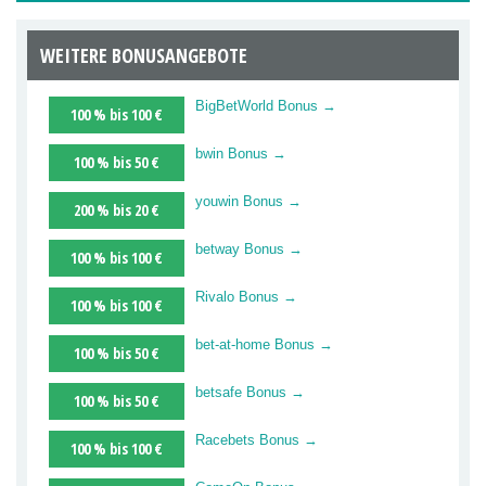
WEITERE BONUSANGEBOTE
BigBetWorld Bonus →
100 % bis 100 €
bwin Bonus →
100 % bis 50 €
youwin Bonus →
200 % bis 20 €
betway Bonus →
100 % bis 100 €
Rivalo Bonus →
100 % bis 100 €
bet-at-home Bonus →
100 % bis 50 €
betsafe Bonus →
100 % bis 50 €
Racebets Bonus →
100 % bis 100 €