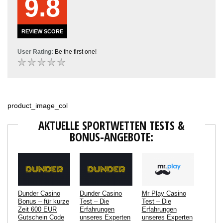
9.8
REVIEW SCORE
User Rating:
Be the first one!
deinbonuscode.com
product_image_col
AKTUELLE SPORTWETTEN TESTS &
BONUS-ANGEBOTE:
Dunder Casino
Dunder Casino
Mr Play Casino
Bonus – für kurze
Test – Die
Test – Die
Zeit 600 EUR
Erfahrungen
Erfahrungen
Gutschein Code
unseres Experten
unseres Experten