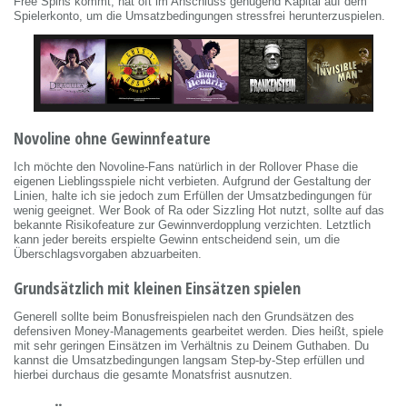
Free Spins kommt, hat oft im Anschluss genügend Kapital auf dem
Spielerkonto, um die Umsatzbedingungen stressfrei herunterzuspielen.
Novoline ohne Gewinnfeature
Ich möchte den Novoline-Fans natürlich in der Rollover Phase die
eigenen Lieblingsspiele nicht verbieten. Aufgrund der Gestaltung der
Linien, halte ich sie jedoch zum Erfüllen der Umsatzbedingungen für
wenig geeignet. Wer Book of Ra oder Sizzling Hot nutzt, sollte auf das
bekannte Risikofeature zur Gewinnverdopplung verzichten. Letztlich
kann jeder bereits erspielte Gewinn entscheidend sein, um die
Überschlagsvorgaben abzuarbeiten.
Grundsätzlich mit kleinen Einsätzen spielen
Generell sollte beim Bonusfreispielen nach den Grundsätzen des
defensiven Money-Managements gearbeitet werden. Dies heißt, spiele
mit sehr geringen Einsätzen im Verhältnis zu Deinem Guthaben. Du
kannst die Umsatzbedingungen langsam Step-by-Step erfüllen und
hierbei durchaus die gesamte Monatsfrist ausnutzen.