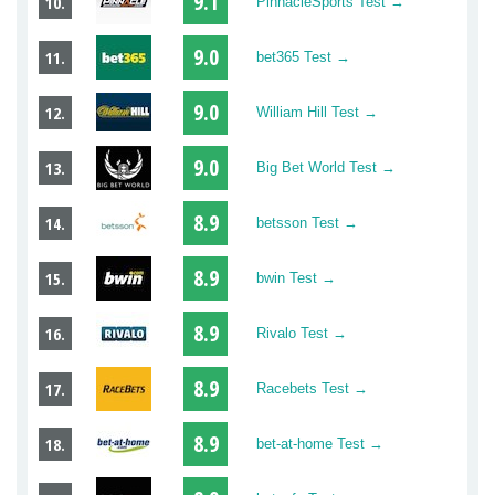
9.1
10.
PinnacleSports Test →
9.0
11.
bet365 Test →
9.0
12.
William Hill Test →
9.0
13.
Big Bet World Test →
8.9
14.
betsson Test →
8.9
15.
bwin Test →
8.9
16.
Rivalo Test →
8.9
17.
Racebets Test →
8.9
18.
bet-at-home Test →