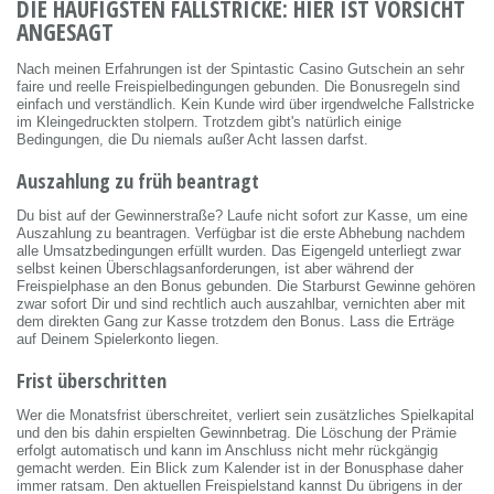
DIE HÄUFIGSTEN FALLSTRICKE: HIER IST VORSICHT
ANGESAGT
Nach meinen Erfahrungen ist der Spintastic Casino Gutschein an sehr
faire und reelle Freispielbedingungen gebunden. Die Bonusregeln sind
einfach und verständlich. Kein Kunde wird über irgendwelche Fallstricke
im Kleingedruckten stolpern. Trotzdem gibt's natürlich einige
Bedingungen, die Du niemals außer Acht lassen darfst.
Auszahlung zu früh beantragt
Du bist auf der Gewinnerstraße? Laufe nicht sofort zur Kasse, um eine
Auszahlung zu beantragen. Verfügbar ist die erste Abhebung nachdem
alle Umsatzbedingungen erfüllt wurden. Das Eigengeld unterliegt zwar
selbst keinen Überschlagsanforderungen, ist aber während der
Freispielphase an den Bonus gebunden. Die Starburst Gewinne gehören
zwar sofort Dir und sind rechtlich auch auszahlbar, vernichten aber mit
dem direkten Gang zur Kasse trotzdem den Bonus. Lass die Erträge
auf Deinem Spielerkonto liegen.
Frist überschritten
Wer die Monatsfrist überschreitet, verliert sein zusätzliches Spielkapital
und den bis dahin erspielten Gewinnbetrag. Die Löschung der Prämie
erfolgt automatisch und kann im Anschluss nicht mehr rückgängig
gemacht werden. Ein Blick zum Kalender ist in der Bonusphase daher
immer ratsam. Den aktuellen Freispielstand kannst Du übrigens in der