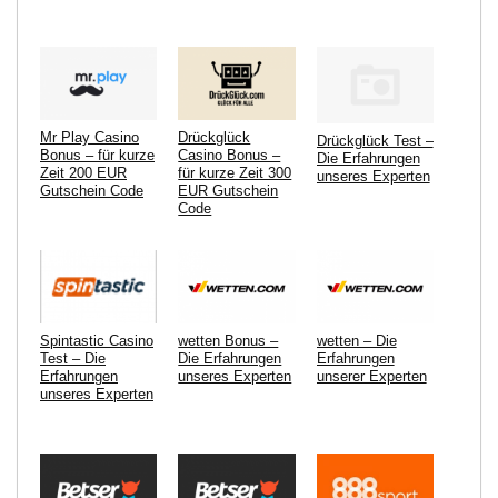
Mr Play Casino
Drückglück
Drückglück Test –
Bonus – für kurze
Casino Bonus –
Die Erfahrungen
Zeit 200 EUR
für kurze Zeit 300
unseres Experten
Gutschein Code
EUR Gutschein
Code
Spintastic Casino
wetten Bonus –
wetten – Die
Test – Die
Die Erfahrungen
Erfahrungen
Erfahrungen
unseres Experten
unserer Experten
unseres Experten