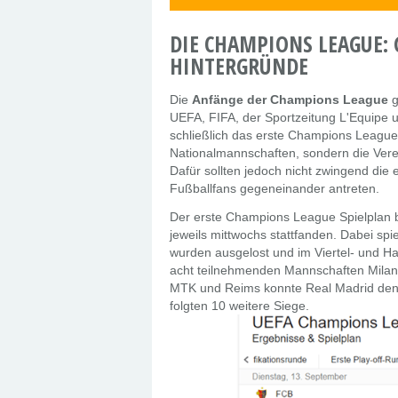
DIE CHAMPIONS LEAGUE: 
HINTERGRÜNDE
Die
Anfänge der Champions League
g
UEFA, FIFA, der Sportzeitung L'Equipe 
schließlich das erste Champions League 
Nationalmannschaften, sondern die Verei
Dafür sollten jedoch nicht zwingend die 
Fußballfans gegeneinander antreten.
Der erste Champions League Spielplan be
jeweils mittwochs stattfanden. Dabei spi
wurden ausgelost und im Viertel- und Hal
acht teilnehmenden Mannschaften Milan,
MTK und Reims konnte Real Madrid den 
folgten 10 weitere Siege.