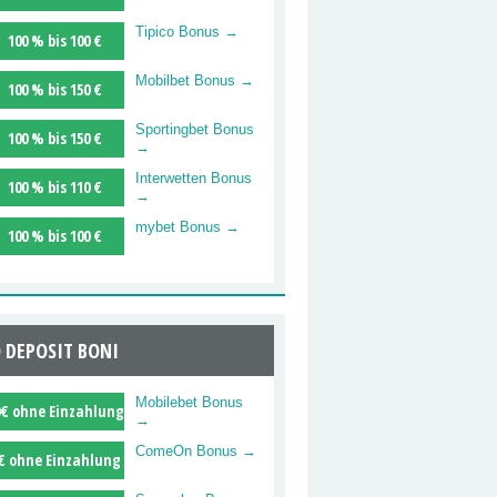
Tipico Bonus →
100 % bis 100 €
Mobilbet Bonus →
100 % bis 150 €
Sportingbet Bonus
100 % bis 150 €
→
Interwetten Bonus
100 % bis 110 €
→
mybet Bonus →
100 % bis 100 €
 DEPOSIT BONI
Mobilebet Bonus
0€ ohne Einzahlung
→
ComeOn Bonus →
€ ohne Einzahlung