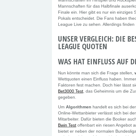
Mannschaften für das Halbfinale auserko
Finale ein. Hier gibt es nur ein einzig
Pokals entscheidet. Die Fans haben theo
League Live zu sehen. Allerdings finde
UNSER VERGLEICH: DIE 
LEAGUE QUOTEN
WAS HAT EINFLUSS AUF 
Nun könnte man sich die Frage stellen,
Wettquoten einen Einfluss haben. Imme
Faktoren fest machen. Doch hier lässt s
Bet3000 Test
, das Geheimnis um die Zu
gegeben.
Um
Algorithmen
handelt es sich bei de
Online-Wettanbieter verlässt sich bei d
Mitarbeiter. Dafür bieten die Booker auch
Bwin Test
offenbart ein riesen Angebot a
bietet er neben der normalen Bundeslig