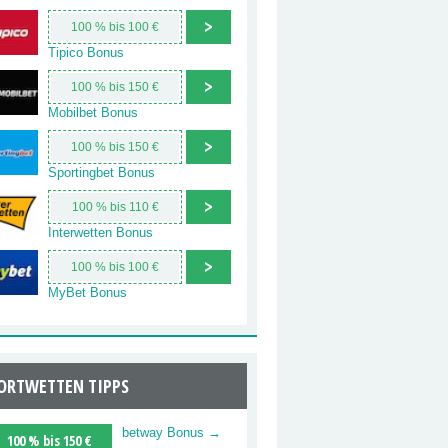
>
100 % bis 100 €
Tipico Bonus
>
100 % bis 150 €
Mobilbet Bonus
>
100 % bis 150 €
Sportingbet Bonus
>
100 % bis 110 €
Interwetten Bonus
>
100 % bis 100 €
MyBet Bonus
ORTWETTEN TIPPS
betway Bonus →
100 % bis 150 €