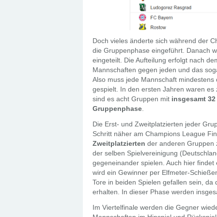
Doch vieles änderte sich während der 
die Gruppenphase eingeführt. Danach w
eingeteilt. Die Aufteilung erfolgt nach d
Mannschaften gegen jeden und das sogar
Also muss jede Mannschaft mindestens d
gespielt. In den ersten Jahren waren e
sind es acht Gruppen mit
insgesamt 32
Gruppenphase
.
Die Erst- und Zweitplatzierten jeder Gr
Schritt näher am Champions League Fin
Zweitplatzierten
der anderen Gruppen z
der selben Spielvereinigung (Deutschlan
gegeneinander spielen. Auch hier finde
wird ein Gewinner per Elfmeter-Schießen
Tore in beiden Spielen gefallen sein, da
erhalten. In dieser Phase werden insges
Im Viertelfinale werden die Gegner wie
Mannschaften im Hinspiel und Rückspiel