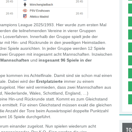
Champions League 2025/1993. Hier wurde zum ersten Mal
erden die teilnehmenden Vereine in vierer Gruppen
em Losverfahren. Innerhalb der Gruppe spielt jede der
 mit Hin- und Rückrunde in den jeweiligen Heimstadien.
rei Spiele ausrichten. In jeder Gruppe werden 12 Spiele
s zwei Gruppen mit insgesamt acht Mannschaften. Inzwischen
 Mannschaften
und
insgesamt 96 Spiele in der
uppe kommen ins Achtelfinale. Damit sind sie schon mal einen
ale. Dabei wird der
Erstplatzierte
immer zu einem
ugelost. Hier wird vermieden, dass zwei Mannschaften aus
d, Niederlande, Wales, Schottland, England, …)
t eine Hin-und Rückrunde statt. Kommt es zum Gleichstand
 ermittelt. Für einen Gleichstand müssen exakt die gleichen
 die Anzahl der Tore beim Auswärtsspiel doppelte Punktzahl
amt 16 Spiele durchgeführt.
derum einander zugelost. Nun spielen wiederum acht
TO
 gegeneinander. Per K.O.-Sieg werden die vier