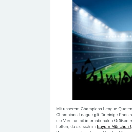
Mit unserem Champions League Quoten V
Champions League gilt für einige Fans a
die Vereine mit internationalen Größen
hoffen, da sie sich im
Bayern München Q