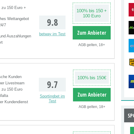
 zu 150 Euro +
100% bis 150 +
100 Euro
9.8
ches Wettangebot
24/7
Zum Anbieter
betway im Test
 und Auszahlungen
rt
AGB gelten, 18+
tsche Kunden
100% bis 150€
9.7
iner Livestream
 zu 150 Euro
Zum Anbieter
Malta
Sportingbet im
Test
er Kundendienst
AGB gelten, 18+
SP