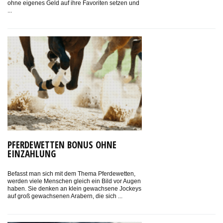
ohne eigenes Geld auf ihre Favoriten setzen und
...
PFERDEWETTEN BONUS OHNE
EINZAHLUNG
Befasst man sich mit dem Thema Pferdewetten,
werden viele Menschen gleich ein Bild vor Augen
haben. Sie denken an klein gewachsene Jockeys
auf groß gewachsenen Arabern, die sich ...