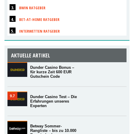
BWIN RATGEBER
BET-AT-HOME RATGEBER
INTERWETTEN RATGEBER
AKTUELLE ARTIKEL
Dunder Casino Bonus –
für kurze Zeit 600 EUR
Gutschein Code
9.7
Dunder Casino Test – Die
Erfahrungen unseres
Experten
Betway Sommer-
Rangliste – bis zu 10.000