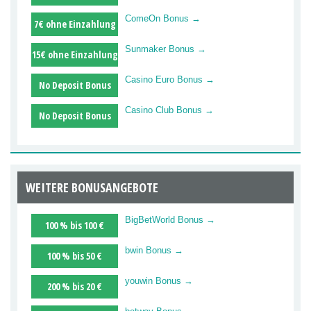
ComeOn Bonus →
7€ ohne Einzahlung
Sunmaker Bonus →
15€ ohne Einzahlung
Casino Euro Bonus →
No Deposit Bonus
Casino Club Bonus →
No Deposit Bonus
WEITERE BONUSANGEBOTE
BigBetWorld Bonus →
100 % bis 100 €
bwin Bonus →
100 % bis 50 €
youwin Bonus →
200 % bis 20 €