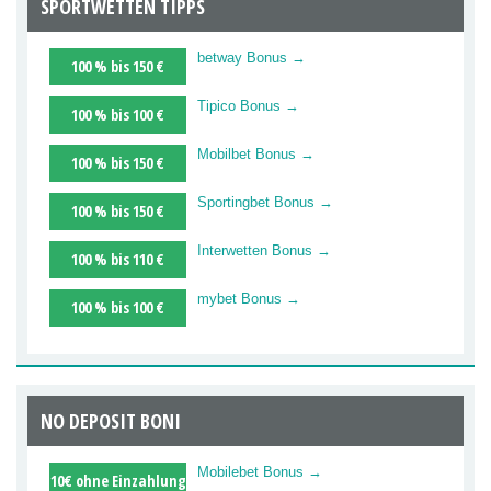
SPORTWETTEN TIPPS
betway Bonus →
100 % bis 150 €
Tipico Bonus →
100 % bis 100 €
Mobilbet Bonus →
100 % bis 150 €
Sportingbet Bonus →
100 % bis 150 €
Interwetten Bonus →
100 % bis 110 €
mybet Bonus →
100 % bis 100 €
NO DEPOSIT BONI
Mobilebet Bonus →
10€ ohne Einzahlung