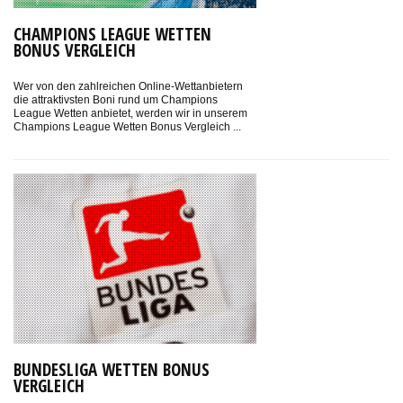
CHAMPIONS LEAGUE WETTEN
BONUS VERGLEICH
Wer von den zahlreichen Online-Wettanbietern
die attraktivsten Boni rund um Champions
League Wetten anbietet, werden wir in unserem
Champions League Wetten Bonus Vergleich ...
BUNDESLIGA WETTEN BONUS
VERGLEICH