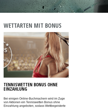
WETTARTEN MIT BONUS
TENNISWETTEN BONUS OHNE
EINZAHLUNG
Bei einigen Online-Buchmachern wird im Zuge
von Aktionen ein Tenniswetten Bonus ohne
Einzahlung angeboten, sodass Wettbegeisterte