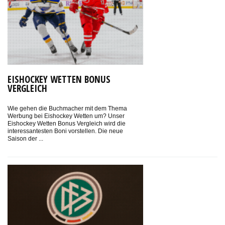
EISHOCKEY WETTEN BONUS
VERGLEICH
Wie gehen die Buchmacher mit dem Thema
Werbung bei Eishockey Wetten um? Unser
Eishockey Wetten Bonus Vergleich wird die
interessantesten Boni vorstellen. Die neue
Saison der ...