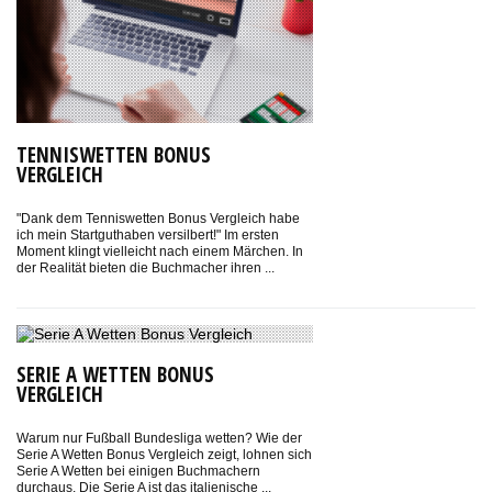
TENNISWETTEN BONUS
VERGLEICH
"Dank dem Tenniswetten Bonus Vergleich habe
ich mein Startguthaben versilbert!" Im ersten
Moment klingt vielleicht nach einem Märchen. In
der Realität bieten die Buchmacher ihren ...
SERIE A WETTEN BONUS
VERGLEICH
Warum nur Fußball Bundesliga wetten? Wie der
Serie A Wetten Bonus Vergleich zeigt, lohnen sich
Serie A Wetten bei einigen Buchmachern
durchaus. Die Serie A ist das italienische ...