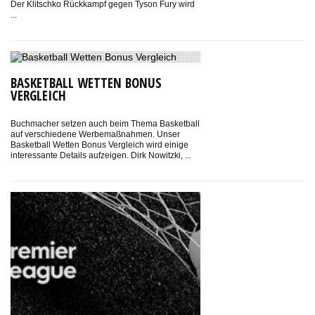
Der Klitschko Rückkampf gegen Tyson Fury wird
...
BASKETBALL WETTEN BONUS
VERGLEICH
Buchmacher setzen auch beim Thema Basketball
auf verschiedene Werbemaßnahmen. Unser
Basketball Wetten Bonus Vergleich wird einige
interessante Details aufzeigen. Dirk Nowitzki, ...