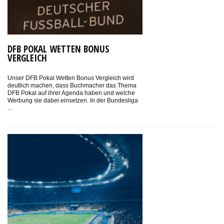
DFB POKAL WETTEN BONUS
VERGLEICH
Unser DFB Pokal Wetten Bonus Vergleich wird
deutlich machen, dass Buchmacher das Thema
DFB Pokal auf ihrer Agenda haben und welche
Werbung sie dabei einsetzen. In der Bundesliga
...