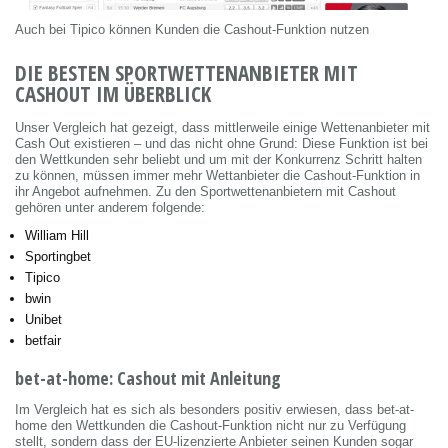
Auch bei Tipico können Kunden die Cashout-Funktion nutzen
DIE BESTEN SPORTWETTENANBIETER MIT
CASHOUT IM ÜBERBLICK
Unser Vergleich hat gezeigt, dass mittlerweile einige Wettenanbieter mit
Cash Out existieren – und das nicht ohne Grund: Diese Funktion ist bei
den Wettkunden sehr beliebt und um mit der Konkurrenz Schritt halten
zu können, müssen immer mehr Wettanbieter die Cashout-Funktion in
ihr Angebot aufnehmen. Zu den Sportwettenanbietern mit Cashout
gehören unter anderem folgende:
William Hill
Sportingbet
Tipico
bwin
Unibet
betfair
bet-at-home: Cashout mit Anleitung
Im Vergleich hat es sich als besonders positiv erwiesen, dass bet-at-
home den Wettkunden die Cashout-Funktion nicht nur zu Verfügung
stellt, sondern dass der EU-lizenzierte Anbieter seinen Kunden sogar