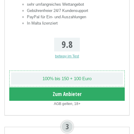
sehr umfangreiches Wettangebot
Gebührenfreier 24/7 Kundensupport
PayPal für Ein- und Auszahlungen
In Malta lizenziert
9.8
betway im Test
100% bis 150 + 100 Euro
Zum Anbieter
AGB gelten, 18+
3