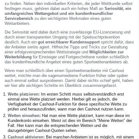
zu finden. Neben den individuellen Kriterien, die jeder Wettkunde selbst
festlegen muss, gehören dabei auch ein hohes Maß an
Seriosität, ein
umfangreiches Wettangebot und ein kundenfreundlicher
Servicebereich
zu den wichtigsten Merkmalen eines guten
Wettanbieters.
Die Seriosität wird dabei durch eine zuverlässige EU-Lizenzierung und
durch einen transparenten Umgang mit der Spielsuchtprävention
deutlich. Auch ein
gut erreichbarer Kundensupport
spricht dafür, dass
der Anbieter seriös agiert. Hilfreiche Tipps und Tricks zur Gestaltung
einer erfolgsversprechenden Wettstrategie und
Möglichkeiten zur
Weiterbildung
für Einsteiger und Fortgeschrittene runden schließlich
das kundenfreundliche Angebot eines guten Sportwettenanbieters ab.
Wenn man schließlich über einen Sportwettenanbieter mit Cashout
wettet, möchte man die sagenumwobene Funktion früher oder später
auch einmal selbst ausprobieren. Damit dabei nichts schief geht, haben
wir hier alle wichtigen Schritte im Überblick zusammengefasst.
Wette platzieren:
Im ersten Schritt muss selbstverständlich erst
einmal eine Wette platziert werden. Hierbei gilt es jedoch, die
Verfügbarkeit der Cashout-Funktion für diese spezifische Wette zu
prüfen und herauszufinden, wann man den Cashout nutzen kann.
Wetten einsehen:
Hat man eine Wette platziert, kann man diese im
Kundenkonto einsehen. Meist ist dies im Bereich "Meine Wetten" der
Fall. Hier kann man die entsprechenden Wetten und die
dazugehörigen Cashout-Quoten sehen.
Cashout aktivieren:
Bei manchen Anbietern ist es möglich, mit einem