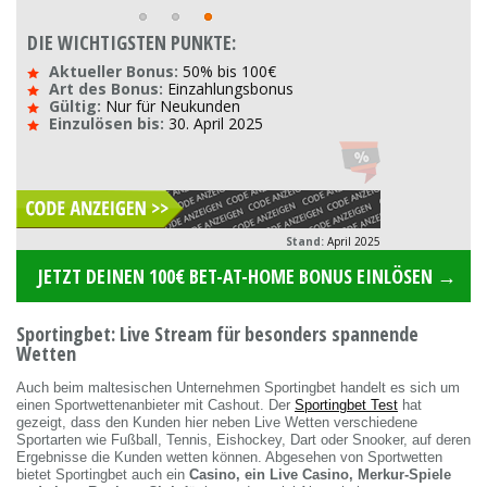
DIE WICHTIGSTEN PUNKTE:
Aktueller Bonus:
50% bis 100€
Art des Bonus:
Einzahlungsbonus
Gültig:
Nur für Neukunden
Einzulösen bis:
30. April 2025
FIRST
Stand:
April 2025
JETZT DEINEN 100€ BET-AT-HOME BONUS EINLÖSEN →
Sportingbet: Live Stream für besonders spannende
Wetten
Auch beim maltesischen Unternehmen Sportingbet handelt es sich um
einen Sportwettenanbieter mit Cashout. Der
Sportingbet Test
hat
gezeigt, dass den Kunden hier neben Live Wetten verschiedene
Sportarten wie Fußball, Tennis, Eishockey, Dart oder Snooker, auf deren
Ergebnisse die Kunden wetten können. Abgesehen von Sportwetten
bietet Sportingbet auch ein
Casino, ein Live Casino, Merkur-Spiele