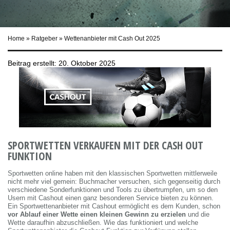
Home
»
Ratgeber
»
Wettenanbieter mit Cash Out 2025
Beitrag erstellt: 20. Oktober 2025
SPORTWETTEN VERKAUFEN MIT DER CASH OUT
FUNKTION
Sportwetten online haben mit den klassischen Sportwetten mittlerweile
nicht mehr viel gemein: Buchmacher versuchen, sich gegenseitig durch
verschiedene Sonderfunktionen und Tools zu übertrumpfen, um so den
Usern mit Cashout einen ganz besonderen Service bieten zu können.
Ein Sportwettenanbieter mit Cashout ermöglicht es dem Kunden, schon
vor Ablauf einer Wette einen kleinen Gewinn zu erzielen
und die
Wette daraufhin abzuschließen. Wie das funktioniert und welche