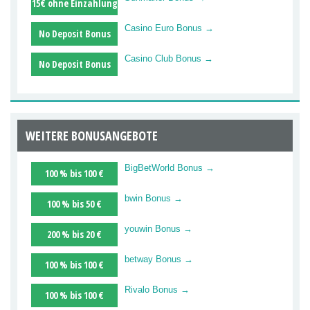
15€ ohne Einzahlung
Casino Euro Bonus →
No Deposit Bonus
Casino Club Bonus →
No Deposit Bonus
WEITERE BONUSANGEBOTE
BigBetWorld Bonus →
100 % bis 100 €
bwin Bonus →
100 % bis 50 €
youwin Bonus →
200 % bis 20 €
betway Bonus →
100 % bis 100 €
Rivalo Bonus →
100 % bis 100 €