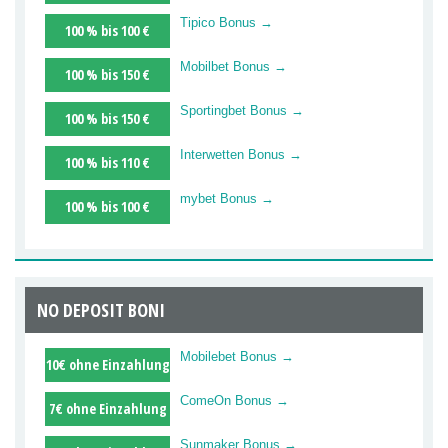
Tipico Bonus →
100 % bis 100 €
Mobilbet Bonus →
100 % bis 150 €
Sportingbet Bonus →
100 % bis 150 €
Interwetten Bonus →
100 % bis 110 €
mybet Bonus →
100 % bis 100 €
NO DEPOSIT BONI
Mobilebet Bonus →
10€ ohne Einzahlung
ComeOn Bonus →
7€ ohne Einzahlung
Sunmaker Bonus →