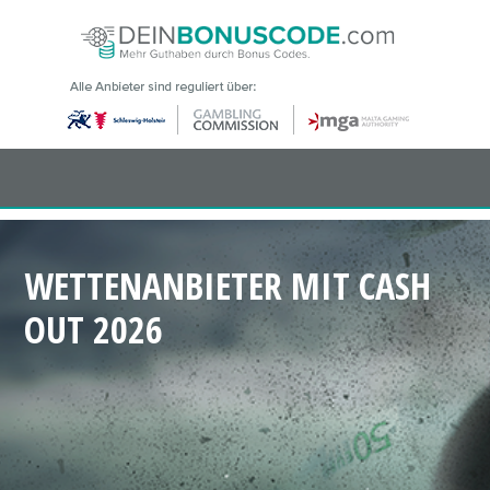
WETTENANBIETER MIT CASH
OUT 2026