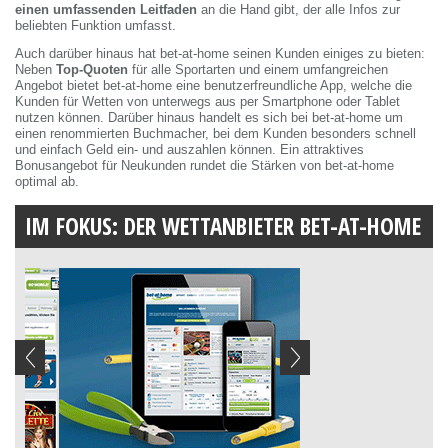
einen umfassenden Leitfaden
an die Hand gibt, der alle Infos zur
beliebten Funktion umfasst.
Auch darüber hinaus hat bet-at-home seinen Kunden einiges zu bieten:
Neben
Top-Quoten
für alle Sportarten und einem umfangreichen
Angebot bietet bet-at-home eine benutzerfreundliche App, welche die
Kunden für Wetten von unterwegs aus per Smartphone oder Tablet
nutzen können. Darüber hinaus handelt es sich bei bet-at-home um
einen renommierten Buchmacher, bei dem Kunden besonders schnell
und einfach Geld ein- und auszahlen können. Ein attraktives
Bonusangebot für Neukunden rundet die Stärken von bet-at-home
optimal ab.
IM FOKUS: DER WETTANBIETER BET-AT-HOME