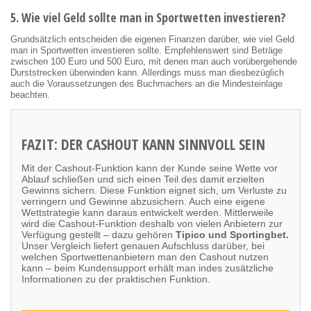
5. Wie viel Geld sollte man in Sportwetten investieren?
Grundsätzlich entscheiden die eigenen Finanzen darüber, wie viel Geld
man in Sportwetten investieren sollte. Empfehlenswert sind Beträge
zwischen 100 Euro und 500 Euro, mit denen man auch vorübergehende
Durststrecken überwinden kann. Allerdings muss man diesbezüglich
auch die Voraussetzungen des Buchmachers an die Mindesteinlage
beachten.
FAZIT: DER CASHOUT KANN SINNVOLL SEIN
Mit der Cashout-Funktion kann der Kunde seine Wette vor
Ablauf schließen und sich einen Teil des damit erzielten
Gewinns sichern. Diese Funktion eignet sich, um Verluste zu
verringern und Gewinne abzusichern. Auch eine eigene
Wettstrategie kann daraus entwickelt werden. Mittlerweile
wird die Cashout-Funktion deshalb von vielen Anbietern zur
Verfügung gestellt – dazu gehören
Tipico und Sportingbet.
Unser Vergleich liefert genauen Aufschluss darüber, bei
welchen Sportwettenanbietern man den Cashout nutzen
kann – beim Kundensupport erhält man indes zusätzliche
Informationen zu der praktischen Funktion.