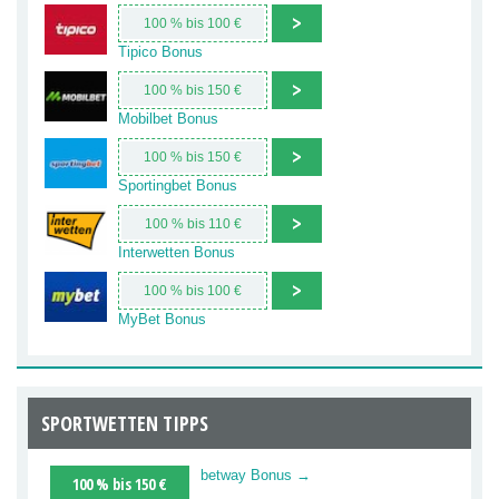
>
100 % bis 100 €
Tipico Bonus
>
100 % bis 150 €
Mobilbet Bonus
>
100 % bis 150 €
Sportingbet Bonus
>
100 % bis 110 €
Interwetten Bonus
>
100 % bis 100 €
MyBet Bonus
SPORTWETTEN TIPPS
betway Bonus →
100 % bis 150 €