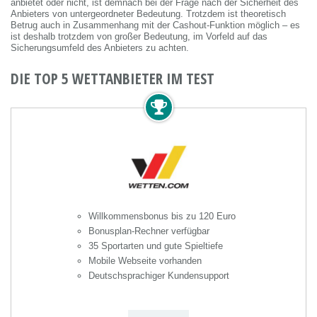
anbietet oder nicht, ist demnach bei der Frage nach der Sicherheit des
Anbieters von untergeordneter Bedeutung. Trotzdem ist theoretisch
Betrug auch in Zusammenhang mit der Cashout-Funktion möglich – es
ist deshalb trotzdem von großer Bedeutung, im Vorfeld auf das
Sicherungsumfeld des Anbieters zu achten.
DIE TOP 5 WETTANBIETER IM TEST
Willkommensbonus bis zu 120 Euro
Bonusplan-Rechner verfügbar
35 Sportarten und gute Spieltiefe
Mobile Webseite vorhanden
Deutschsprachiger Kundensupport