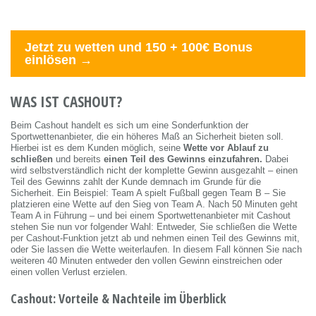
Jetzt zu wetten und 150 + 100€ Bonus
einlösen →
WAS IST CASHOUT?
Beim Cashout handelt es sich um eine Sonderfunktion der
Sportwettenanbieter, die ein höheres Maß an Sicherheit bieten soll.
Hierbei ist es dem Kunden möglich, seine
Wette vor Ablauf zu
schließen
und bereits
einen Teil des Gewinns einzufahren.
Dabei
wird selbstverständlich nicht der komplette Gewinn ausgezahlt – einen
Teil des Gewinns zahlt der Kunde demnach im Grunde für die
Sicherheit. Ein Beispiel: Team A spielt Fußball gegen Team B – Sie
platzieren eine Wette auf den Sieg von Team A. Nach 50 Minuten geht
Team A in Führung – und bei einem Sportwettenanbieter mit Cashout
stehen Sie nun vor folgender Wahl: Entweder, Sie schließen die Wette
per Cashout-Funktion jetzt ab und nehmen einen Teil des Gewinns mit,
oder Sie lassen die Wette weiterlaufen. In diesem Fall können Sie nach
weiteren 40 Minuten entweder den vollen Gewinn einstreichen oder
einen vollen Verlust erzielen.
Cashout: Vorteile & Nachteile im Überblick