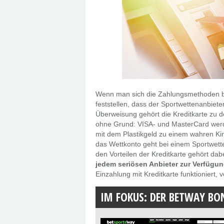
Wenn man sich die Zahlungsmethoden b
feststellen, dass der Sportwettenanbiete
Überweisung gehört die Kreditkarte zu d
ohne Grund: VISA- und MasterCard werde
mit dem Plastikgeld zu einem wahren Kin
das Wettkonto geht bei einem Sportwette
den Vorteilen der Kreditkarte gehört da
jedem seriösen Anbieter zur Verfügun
Einzahlung mit Kreditkarte funktioniert, v
IM FOKUS: DER BETWAY BO