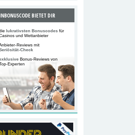
INBONUSCODE BIETET DIR
die
lukrativsten Bonuscodes
für
Casinos und Wettanbieter
Anbieter-Reviews mit
Seriösität-Check
exklusive
Bonus-Reviews von
Top-Experten