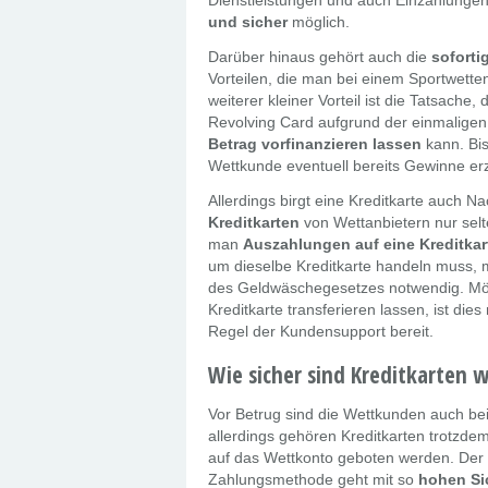
und sicher
möglich.
Darüber hinaus gehört auch die
soforti
Vorteilen, die man bei einem Sportwette
weiterer kleiner Vorteil ist die Tatsach
Revolving Card aufgrund der einmalige
Betrag vorfinanzieren lassen
kann. Bis
Wettkunde eventuell bereits Gewinne er
Allerdings birgt eine Kreditkarte auch N
Kreditkarten
von Wettanbietern nur se
man
Auszahlungen auf eine Kreditkar
um dieselbe Kreditkarte handeln muss, mi
des Geldwäschegesetzes notwendig. Mö
Kreditkarte transferieren lassen, ist die
Regel der Kundensupport bereit.
Wie sicher sind Kreditkarten w
Vor Betrug sind die Wettkunden auch bei 
allerdings gehören Kreditkarten trotzd
auf das Wettkonto geboten werden. Der 
Zahlungsmethode geht mit so
hohen Si