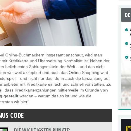
DE
ei Online-Buchmachern insgesamt anschaut, wird man
r mit Kreditkarte und Überweisung Normalität ist. Neben der
en beliebtesten Zahlungsmitteln der Welt – und das nicht
n weltweit akzeptiert und auch das Online Shopping wird
derspiel – und nicht nur das, denn auch die Einzahlung auf
nanbieter mit Kreditkarte einfach und schnell vonstatten. Zu
bei, dass Kreditkartenzahlungen mittlerweile im Grunde
von
g gestellt
werden – warum das so ist und wie die
erraten wir hier!
NUS CODE
DIE WICHTIGSTEN PUNKTE: