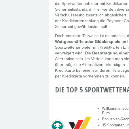
die Sportwettenanbieter mit Kreditkarte
Sicherheitsstandard. Hier werden divers
Verschlüsselung zusätzlich abgesichert.
der Kreditkartenzahlung die Payment Car
Sicherheit gewährleisten soll.
Doch Vorsicht: Teilweise ist es möglich, d
Wettgeschäfte oder Glücksspiele im I
Sportwettenanbieter mit Kreditkarten Ein
verweigert wird. Die
Beantragung einer 
Alternative sein. Im Vorfeld kann man s
über mögliche Alternativen erkundigen –
Kreditkarte bei einem anderen Herausgeb
per Kreditkarte vornehmen zu können.
DIE TOP 5 SPORTWETTEN
Willkommensbon
Euro
Bonusplan-Rech
35 Sportarten un