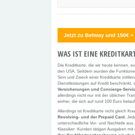
Jetzt zu Betway und 150€ 
WAS IST EINE KREDITKAR
Die Kreditkarte, die wir heute kennen, ex
den USA. Seitdem wurden die Funktionen
Sinn und Zweck einer Kreditkarte mittle
Dienstleistungen auf Kredit beschränkt
Versicherungen und Concierge-Servi
allerdings nicht nur mit der üblichen T
einher, die sich auf rund 100 Euro belau
Allerdings ist Kreditkarte nicht gleich K
Revolving- und der Prepaid Card.
Jede
unterschiedliche Vor- und Nachteile aus
Klassiker: Kunden tätigen Ausgaben mit 
ihre Kreditkartenabrechnung
mit allen